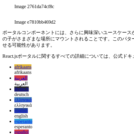
のコンポーネントごと）に配置できます。
Image 2761da74cf8c
Image e7810bb469d2
ポータルコンポーネントには、さらに興味深いユースケース
の子がさまざまな場所にマウントされることです。このパタ
せる可能性があります。
React.jsポータルに関するすべての詳細については、公式
afrikaans
afrikaans
العربية
العربية
deutsch
deutsch
ελληνικά
ελληνικά
english
english