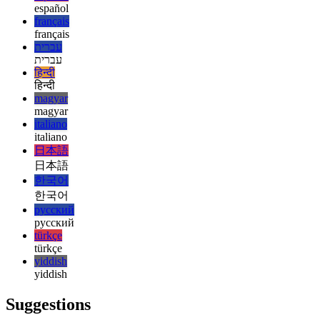
esperanto
esperanto
español
español
français
français
עברית
עברית
हिन्दी
हिन्दी
magyar
magyar
italiano
italiano
日本語
日本語
한국어
한국어
русский
русский
türkçe
türkçe
yiddish
yiddish