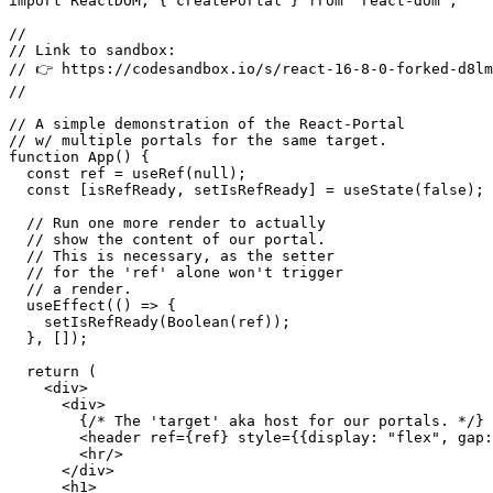
import React, { useEffect, useRef, useState } from "rea
import ReactDOM, { createPortal } from "react-dom";

//

// Link to sandbox:

// 👉 https://codesandbox.io/s/react-16-8-0-forked-d8lm
//

// A simple demonstration of the React-Portal

// w/ multiple portals for the same target.

function App() {

  const ref = useRef(null);

  const [isRefReady, setIsRefReady] = useState(false);

  // Run one more render to actually

  // show the content of our portal.

  // This is necessary, as the setter

  // for the 'ref' alone won't trigger

  // a render.

  useEffect(() => {

    setIsRefReady(Boolean(ref));

  }, []);

  return (

    <div>

      <div>

        {/* The 'target' aka host for our portals. */}

        <header ref={ref} style={{display: "flex", gap: