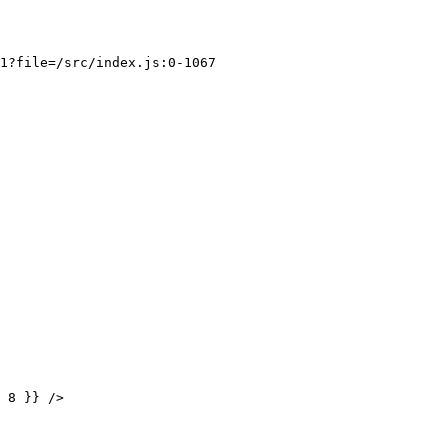
ct";

1?file=/src/index.js:0-1067

 8 }} />
