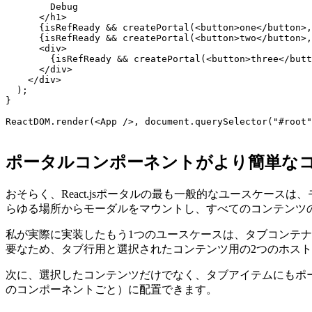
        <hr/>

      </div>

      <h1>

        Debug

      </h1>

      {isRefReady && createPortal(<button>one</button>,
      {isRefReady && createPortal(<button>two</button>,
      <div>

        {isRefReady && createPortal(<button>three</butt
      </div>

    </div>

  );

}

ReactDOM.render(<App />, document.querySelector("#root"
ポータルコンポーネントがより簡単な
おそらく、React.jsポータルの最も一般的なユースケース
らゆる場所からモーダルをマウントし、すべてのコンテンツ
私が実際に実装したもう1つのユースケースは、タブコンテ
要なため、タブ行用と選択されたコンテンツ用の2つのホス
次に、選択したコンテンツだけでなく、タブアイテムにもポ