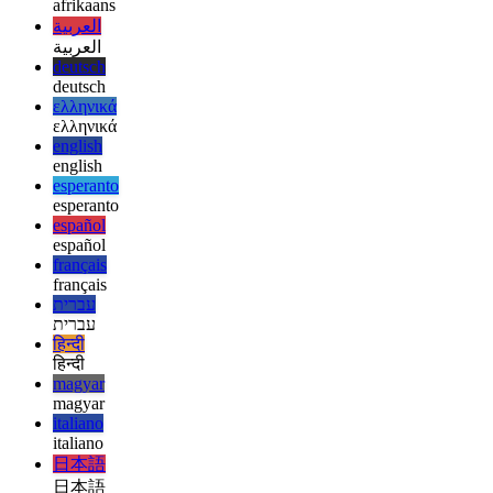
性があると思います。これはGithubCopilotですでにカバーさ
れている可能性のある機能です。
afrikaans
afrikaans
العربية
العربية
deutsch
deutsch
ελληνικά
ελληνικά
english
english
esperanto
esperanto
español
español
français
français
עברית
עברית
हिन्दी
हिन्दी
magyar