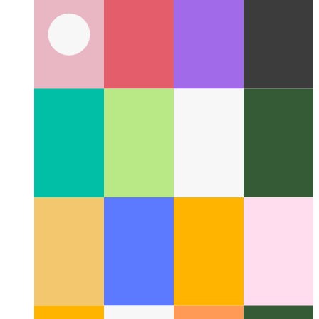
過給されたGithubマークダウン
GithubのMarkdownがい
かに用途が広いかをご覧ください