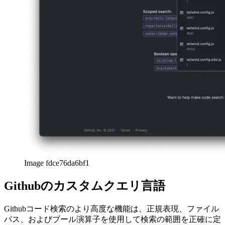
Image fdce76da6bf1