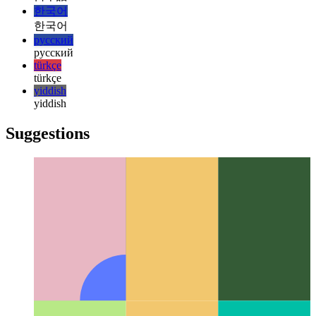
magyar
italiano
italiano
日本語
日本語
한국어
한국어
русский
русский
türkçe
türkçe
yiddish
yiddish
Suggestions