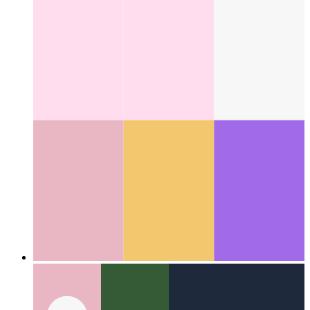
プロジェクトスコープごとのGithubユーザー
プロジェ
クトごとに異なるGithubユーザーを使用する方法
Categories