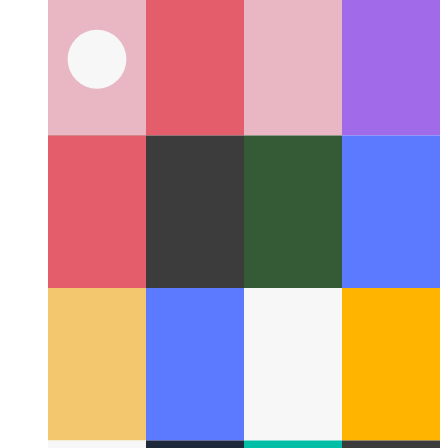
GithubCopilotの操作
AIがコーディング速度を大幅に向
上させる方法