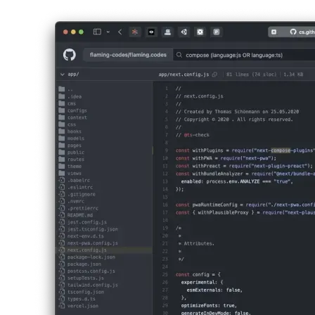
Image a313567091ec