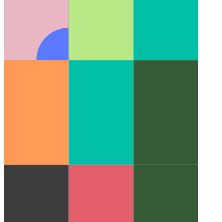
IntelliJ עבור Apple M1
חבילת IntelliJ המלאה זמינה עבור מעבדי
ה- M של אפל