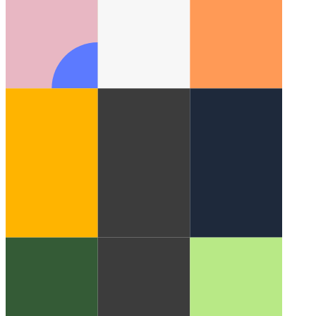
PWA ב- Microsoft App Store
כיצד לפרסם את ה- PWA שלך
בחנות האפליקציות של מיקרוסופט