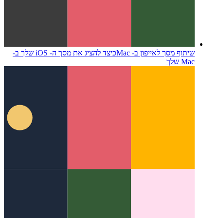
שיתוף מסך לאייפון ב- Mac
כיצד להציג את מסך ה- iOS שלך ב-
Mac שלך