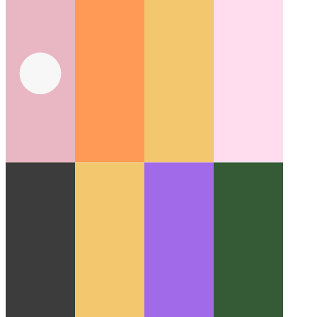
תקן ערכת אינטרנט ניידת 100 וולט
הטיפול בנייד Webkit בנייד של
100 וולט עשוי להזדקק לתשומת לב רבה יותר