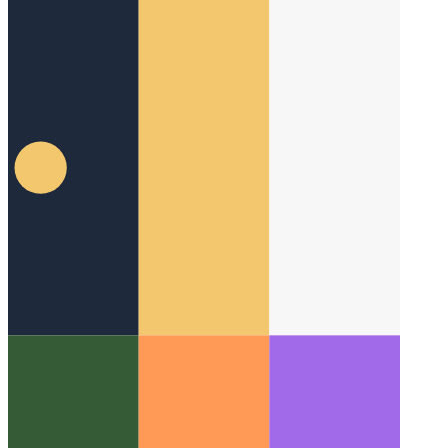
PWA ב- Microsoft App Store
כיצד לפרסם את ה- PWA שלך
בחנות האפליקציות של מיקרוסופט