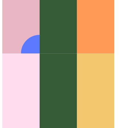
תצוגה מקדימה של צילום מסך של PWA
כיצד להציג צילומי מסך
בהנחיית ההתקנה של PWA שלך