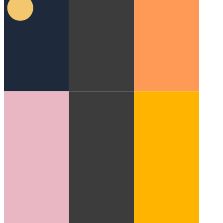
ממשק API לשיתוף אינטרנט
כיצד להשתמש ב- API המקומי
לשיתוף ברשת