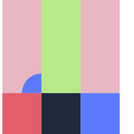
אנדרואיד FS מצטבר
כיצד מערכת קבצים וירטואלית באנדרואיד
מאפשרת התחלות משחק מהירות בהרבה