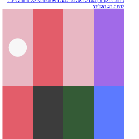
גיתוב מרקדאון מוגדש
ראה עד כמה Markdown של Github יכול
להיות רב תכליתי