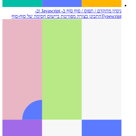
ניסיון מתקדם / תפוס / סוף סוף ב- Javascript וב-
Typescript
התבונן בצורה מפורטת ביישום חסימה של סוף-סוף