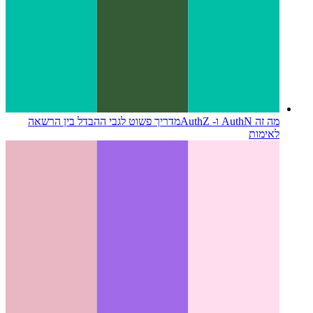
מה זה AuthN ו- AuthZ
מדריך פשוט לגבי ההבדל בין הרשאה
לאימות