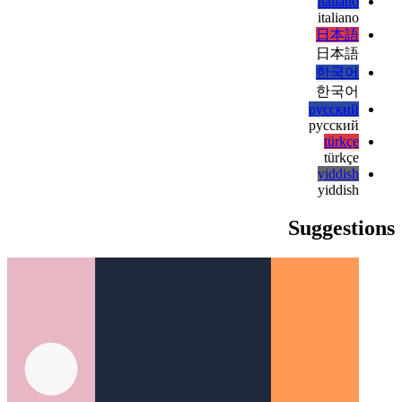
magyar
magyar
italiano
italiano
日本語
日本語
한국어
한국어
русский
русский
türkçe
türkçe
yiddish
yiddish
Suggestions