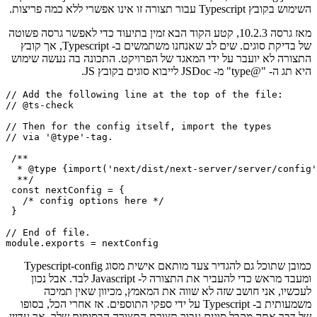
זה לא כל כך מאמר אמיתי אלא יותר פרסום מחדש של חלק מהתיעוד של
Next.js, מכיוון שלדעתי חשוב שהוא יהיה משותף. לגבי השימוש בסוגים
עבור next.config.js, אין תמיכה רשמית אמיתית של צוות Next.js שכן
השימוש בקובץ Typescript עבור תצורה זו אינו אפשרי ללא כמה פריצות.
מאז גרסה 10.2.3, קטע הקוד הבא זמין בתיעוד כדי לאפשר גרסה פשוטה
של בדיקת סוגים. שים לב שאנחנו משתמשים ב- Typescript, אך קובץ
התצורה לא יועבר על ידי המאגד של הפרויקט. התכונה בה נעשה שימוש
היא תג ה- "@type" מ- JSDoc לייבוא סוגים בקובץ JS.
// Add the following line at the top of the file:

// @ts-check

// Then for the config itself, import the types

// via '@type'-tag.

 /**

  * @type {import('next/dist/next-server/server/config'
  **/

 const nextConfig = {

   /* config options here */

 }

// End of file.

כמובן שתוכל גם להגדיר צעד מותאם אישית מסוג Typescript-config
ומעבד מראש כדי להעביר את התצורה ל- Javascript לבד. אבל נכון