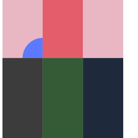
PWA ב- Microsoft App Store
כיצד לפרסם את ה- PWA שלך
בחנות האפליקציות של מיקרוסופט