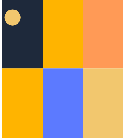
ניסיון מתקדם / תפוס / סוף סוף ב- Javascript וב-
Typescript
התבונן בצורה מפורטת ביישום חסימה של סוף-סוף