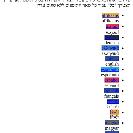
לעכשיו, אני חושב שזה לא שווה את המאמץ, מכיוון שאין תמיכה
משמעותית ב- Typescript על ידי ספקי התוספים. אז אחרי הכל, בסופו
של דבר אתה מקבל סוגים עבור תצורת התצורה הבסיסית שלך, אך עדיין
תצטרך "כל" עבור כל שאר התוספים ללא סוגים עדיין.
afrikaans
afrikaans
العربية
العربية
deutsch
deutsch
ελληνικά
ελληνικά
english
english
esperanto
esperanto
español
español
français
français
עברית
עברית
हिन्दी
हिन्दी