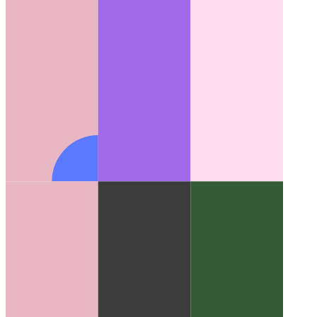
מפעיל צינור כתיבה
כתוב שיחות פונקציה משורשרות ב- Typescript