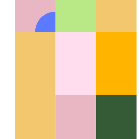
Kiam via PWA ekparolas
Uzante WaveNet por aldoni
parolsintezon por artikoloj