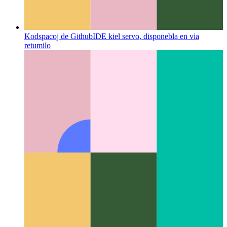
Kodspacoj de Github
IDE kiel servo, disponebla en via
retumilo