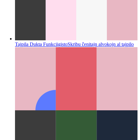
Tajpila Dukta Funkciigisto
Skribu ĉenitajn alvokojn al tajpilo