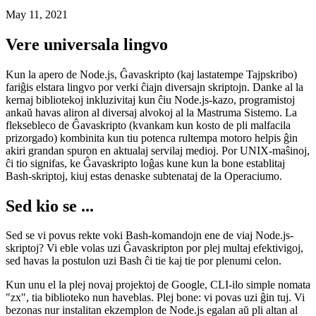
Ĝavaskripto
Kiel verki ŝelajn skriptojn per Javascript kaj Node.js
May 11, 2021
Vere universala lingvo
Kun la apero de Node.js, Ĝavaskripto (kaj lastatempe Tajpskribo)
fariĝis elstara lingvo por verki ĉiajn diversajn skriptojn. Danke al la
kernaj bibliotekoj inkluzivitaj kun ĉiu Node.js-kazo, programistoj
ankaŭ havas aliron al diversaj alvokoj al la Mastruma Sistemo. La
fleksebleco de Ĝavaskripto (kvankam kun kosto de pli malfacila
prizorgado) kombinita kun tiu potenca rultempa motoro helpis ĝin
akiri grandan spuron en aktualaj servilaj medioj. Por UNIX-maŝinoj,
ĉi tio signifas, ke Ĝavaskripto loĝas kune kun la bone establitaj
Bash-skriptoj, kiuj estas denaske subtenataj de la Operaciumo.
Sed kio se ...
Sed se vi povus rekte voki Bash-komandojn ene de viaj Node.js-
skriptoj? Vi eble volas uzi Ĝavaskripton por plej multaj efektivigoj,
sed havas la postulon uzi Bash ĉi tie kaj tie por plenumi celon.