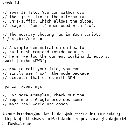
Kun unu el la plej novaj projektoj de Google, CLI-ilo simple nomata
"zx", tia biblioteko nun haveblas. Plej bone: vi povas uzi ĝin tuj. Vi
bezonas nur instalitan ekzemplon de Node.js egalan aŭ pli altan al
versio 14.
// Your JS-file. You can either use

// the .js-suffix or the alternative

// .mjs-suffix, which allows the global

// usage of 'await' when used with 'zx'.

// The nessary shebang, as in Bash-scripts

#!/usr/bin/env zx

// A simple demonstration on how to

// call Bash-command inside your JS.

// Here, we log the current working directory.

// Now to call your file, you can 

// simply use 'npx', the node package

// executor that comes with NPM.

npx zx ./demo.mjs

// For more examples, check out the 

// repo where Google provides some
