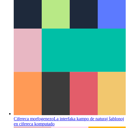
Kio estas UI-ŝablono?
Rigardante novan aspekton en UI-
projektado