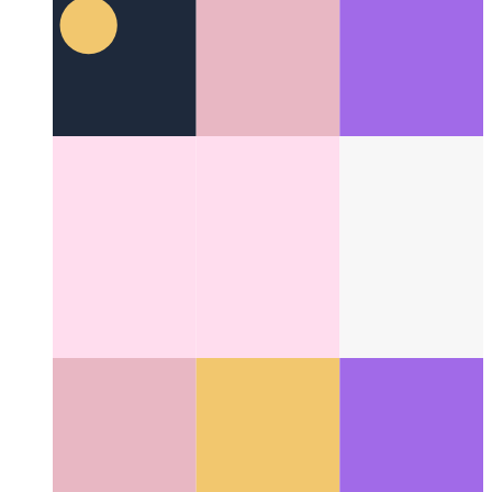
Superŝargita Github Markdown
Vidu kiom multflanka Markith
de Github povas esti
Categories