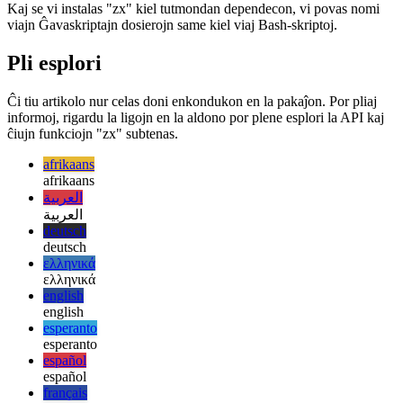
Uzante la dolarsignon kiel funkciigisto sekvita de du malantaŭaj
tikloj, kiuj inkluzivas vian Bash-kodon, vi povas realigi vokojn kiel
en Bash-skripto.
Kaj se vi instalas "zx" kiel tutmondan dependecon, vi povas nomi
viajn Ĝavaskriptajn dosierojn same kiel viaj Bash-skriptoj.
Pli esplori
Ĉi tiu artikolo nur celas doni enkondukon en la pakaĵon. Por pliaj
informoj, rigardu la ligojn en la aldono por plene esplori la API kaj
ĉiujn funkciojn "zx" subtenas.
afrikaans
afrikaans
العربية
العربية
deutsch
deutsch
ελληνικά
ελληνικά
english
english
esperanto