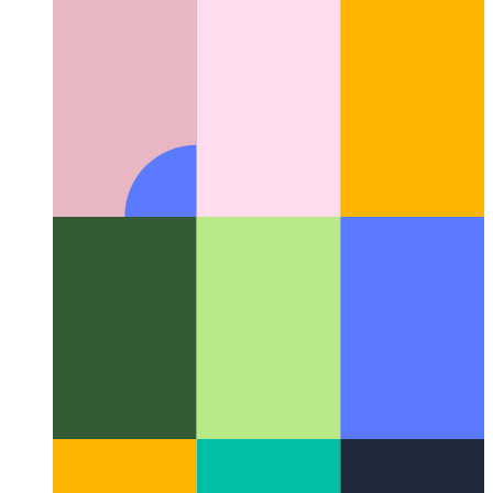
Cifereca morfogenezo
La interfaka kampo de naturaj ŝablonoj
en cifereca komputado