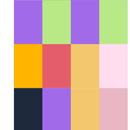
Firestore-Datumaj Faskoj
Nova efektivigo por kaŝmemoraj
dokumentoj de Firestore