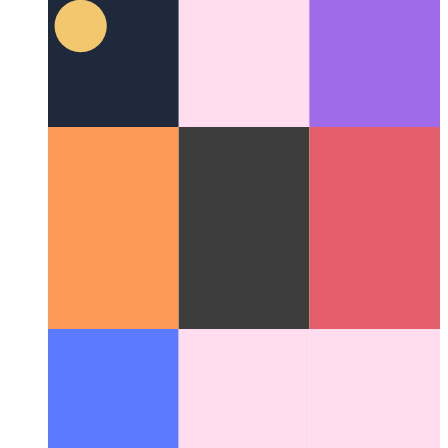
Fidinda Reta Agado
Kiel validigi vian retprogramon - kaj krei
Android-programon el ĝi