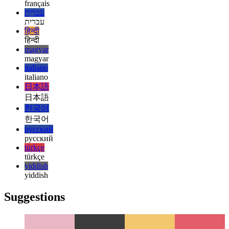
esperanto
español
español
français
français
עברית
עברית
हिन्दी
हिन्दी
magyar
magyar
italiano
italiano
日本語
日本語
한국어
한국어
русский
русский
türkçe
türkçe
yiddish
yiddish