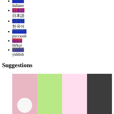
magyar
magyar
italiano
italiano
日本語
日本語
한국어
한국어
русский
русский
türkçe
türkçe
yiddish
yiddish
Suggestions