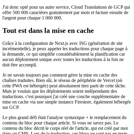
regarder certains traducteurs via des offres SaaS, car l'ensemble du
processus de versement d'argos translate n'a pas vraiment fonctionné
aussi bien que je l'avais espéré.
J'ai donc opté pour un autre service, Cloud Translations de GCP qui
offre 500 000 caractères gratuitement par mois et facture ensuite de
l'argent pour chaque 1 000 000.
Tout est dans la mise en cache
Grâce à la configuration de Next.js avec ISG (génération de site
incrémentielle), je peux appeler les traductions pour chaque page à
la demande, ce qui simplifie considérablement la planification car
aucun déploiement unique avec toutes les traductions à la fois ne
doit être accompli.
Je ne savais toujours pas comment gérer la mise en cache des
chaînes traduites. Bien sûr, le réseau de périphérie de Vercel (où
cette PWA est hébergée) peut absolument tirer parti de cette tâche.
Mais je voulais que les déploiements soient indépendants des
traductions. c'est pourquoi j'ai créé une couche supplémentaire de
mise en cache via une simple instance Firestore, également hébergée
sur GCP.
Le plus grand défi était l'analyse syntaxique + le remplacement du