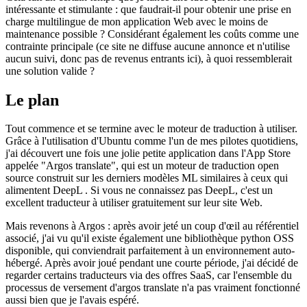
Un long chemin vers les langues
Cela fait un certain temps que je lance une idée qui me semble
intéressante et stimulante : que faudrait-il pour obtenir une prise en
charge multilingue de mon application Web avec le moins de
maintenance possible ? Considérant également les coûts comme une
contrainte principale (ce site ne diffuse aucune annonce et n'utilise
aucun suivi, donc pas de revenus entrants ici), à quoi ressemblerait
une solution valide ?
Le plan
Tout commence et se termine avec le moteur de traduction à utiliser.
Grâce à l'utilisation d'Ubuntu comme l'un de mes pilotes quotidiens,
j'ai découvert une fois une jolie petite application dans l'App Store
appelée "Argos translate", qui est un moteur de traduction open
source construit sur les derniers modèles ML similaires à ceux qui
alimentent DeepL . Si vous ne connaissez pas DeepL, c'est un
excellent traducteur à utiliser gratuitement sur leur site Web.
Mais revenons à Argos : après avoir jeté un coup d'œil au référentiel
associé, j'ai vu qu'il existe également une bibliothèque python OSS
disponible, qui conviendrait parfaitement à un environnement auto-
hébergé. Après avoir joué pendant une courte période, j'ai décidé de