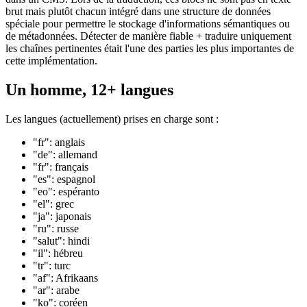
contenu du bloc pour chaque article. Si vous ne savez pas. Le
contenu du bloc décrit le corps réel de l'article, qui est créé par moi
dans un CMS. Lors de la traduction, ces blocs ne sont pas en texte
brut mais plutôt chacun intégré dans une structure de données
spéciale pour permettre le stockage d'informations sémantiques ou
de métadonnées. Détecter de manière fiable + traduire uniquement
les chaînes pertinentes était l'une des parties les plus importantes de
cette implémentation.
Un homme, 12+ langues
Les langues (actuellement) prises en charge sont :
"fr": anglais
"de": allemand
"fr": français
"es": espagnol
"eo": espéranto
"el": grec
"ja": japonais
"ru": russe
"salut": hindi
"il": hébreu
"tr": turc