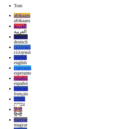
représentent les plus parlées ainsi que celles qui se trouvent entre
elles dans le monde entier. Voyons comment cela va évoluer !
Tom
afrikaans
afrikaans
العربية
العربية
deutsch
deutsch
ελληνικά
ελληνικά
english
english
esperanto
esperanto
español
español
français
français
עברית
עברית
हिन्दी
हिन्दी