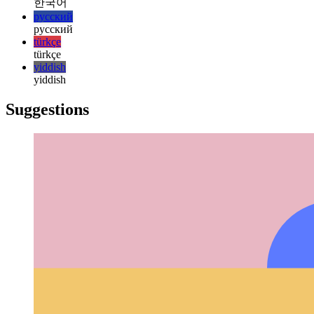
日本語
한국어
한국어
русский
русский
türkçe
türkçe
yiddish
yiddish
Suggestions