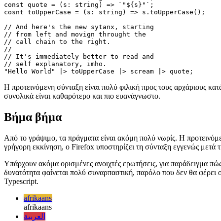
βρίσκεται τώρα στην αριστερή άκρη.
const scream = (s: string) => s + "!";

const quote = (s: string) => `"${s}"`;

cosnt toUpperCase = (s: string) => s.toUpperCase();

// And here's the new sytanx, starting

// from left and movign throught the 

// call chain to the right.

// 

// It's immediately better to read and

// self explanatory, imho.

Η προτεινόμενη σύνταξη είναι πολύ φιλική προς τους αρχάριους κατ
συνολικά είναι καθαρότερο και πιο ευανάγνωστο.
Βήμα βήμα
Από το γράψιμο, τα πράγματα είναι ακόμη πολύ νωρίς. Η προτεινόμεν
γρήγορη εκκίνηση, ο Firefox υποστηρίζει τη σύνταξη εγγενώς μετά τ
Υπάρχουν ακόμα ορισμένες ανοιχτές ερωτήσεις, για παράδειγμα πώς 
δυνατότητα φαίνεται πολύ συναρπαστική, παρόλο που δεν θα φέρει 
Typescript.