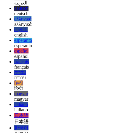
afrikaans
afrikaans
العربية
العربية
deutsch
deutsch
ελληνικά
ελληνικά
english
english
esperanto
esperanto
español
español
français
français
עברית
עברית
हिन्दी
हिन्दी
magyar
magyar
italiano
italiano
日本語