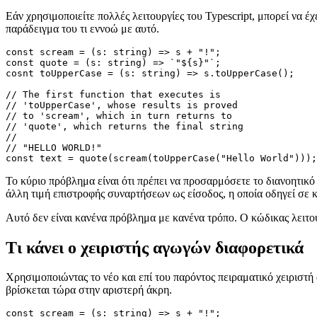
Ώρα για νέο χειριστή
Εάν χρησιμοποιείτε πολλές λειτουργίες του Typescript, μπορεί να έ
παράδειγμα του τι εννοώ με αυτό.
const scream = (s: string) => s + "!";

const quote = (s: string) => `"${s}"`;

cosnt toUpperCase = (s: string) => s.toUpperCase();

// The first function that executes is

// 'toUpperCase', whose results is proved

// to 'scream', which in turn returns to

// 'quote', which returns the final string

//

// "HELLO WORLD!"

Το κύριο πρόβλημα είναι ότι πρέπει να προσαρμόσετε το διανοητικό
άλλη τιμή επιστροφής συναρτήσεων ως είσοδος, η οποία οδηγεί σε κ
Αυτό δεν είναι κανένα πρόβλημα με κανένα τρόπο. Ο κώδικας λειτου
Τι κάνει ο χειριστής αγωγών διαφορετικά
Χρησιμοποιώντας το νέο και επί του παρόντος πειραματικό χειριστή 