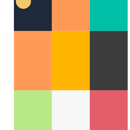
Αξιόπιστη δραστηριότητα Ιστού
Πώς να επικυρώσετε την
εφαρμογή ιστού σας - και να δημιουργήσετε μια εφαρμογή
Android από αυτήν