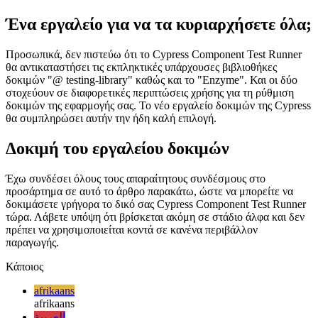
αποτέλεσμα, θα δείτε μια οπτική έξοδο δίπλα στην επικύρωση των
δοκιμών συνιστωσών σας, η οποία είναι μια μεγάλη και
ευπρόσδεκτη αλλαγή στις δοκιμές διεπαφής χρήστη γενικά, και
ειδικότερα για τους προγραμματιστές του React.
Ένα εργαλείο για να τα κυριαρχήσετε όλα;
Προσωπικά, δεν πιστεύω ότι το Cypress Component Test Runner
θα αντικαταστήσει τις εκπληκτικές υπάρχουσες βιβλιοθήκες
δοκιμών "@ testing-library" καθώς και το "Enzyme". Και οι δύο
στοχεύουν σε διαφορετικές περιπτώσεις χρήσης για τη ρύθμιση
δοκιμών της εφαρμογής σας. Το νέο εργαλείο δοκιμών της Cypress
θα συμπληρώσει αυτήν την ήδη καλή επιλογή.
Δοκιμή του εργαλείου δοκιμών
Έχω συνδέσει όλους τους απαραίτητους συνδέσμους στο
προσάρτημα σε αυτό το άρθρο παρακάτω, ώστε να μπορείτε να
δοκιμάσετε γρήγορα το δικό σας Cypress Component Test Runner
τώρα. Λάβετε υπόψη ότι βρίσκεται ακόμη σε στάδιο άλφα και δεν
πρέπει να χρησιμοποιείται κοντά σε κανένα περιβάλλον
παραγωγής.
Κάποιος