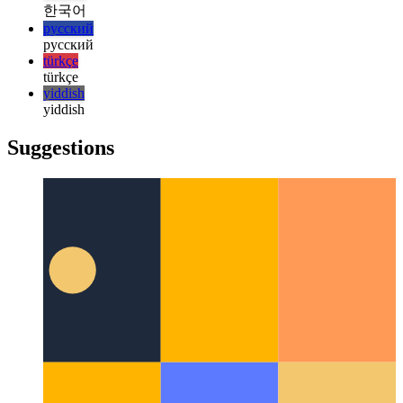
italiano
日本語
日本語
한국어
한국어
русский
русский
türkçe
türkçe
yiddish
yiddish
Suggestions