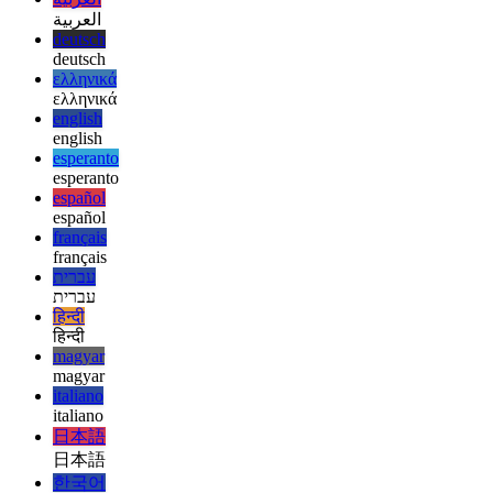
afrikaans
afrikaans
العربية
العربية
deutsch
deutsch
ελληνικά
ελληνικά
english
english
esperanto
esperanto
español
español
français
français
עברית
עברית
हिन्दी
हिन्दी
magyar
magyar
italiano