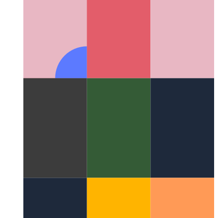
Υπερβολική φόρτιση Github Markdown
Δείτε πόσο ευέλικτο
μπορεί να είναι το Markdown του Github