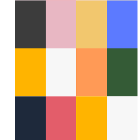
Τι είναι το XaaS;
Είναι τα πάντα ως υπηρεσία και πολλά άλλα