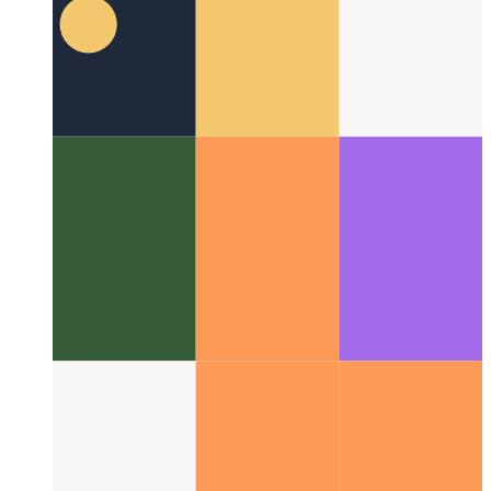
Ψηφιακή μορφογένεση
Το διεπιστημονικό πεδίο των
φυσικών προτύπων στον ψηφιακό υπολογισμό