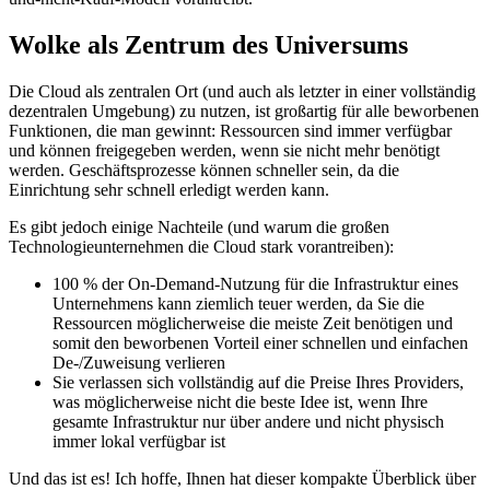
service“ in Marketingmaterialien ein modernes und hochmodernes
Produkt vermittelt, da die gesamte Technologiebranche dieses Miet-
und-nicht-Kauf-Modell vorantreibt.
Wolke als Zentrum des Universums
Die Cloud als zentralen Ort (und auch als letzter in einer vollständig
dezentralen Umgebung) zu nutzen, ist großartig für alle beworbenen
Funktionen, die man gewinnt: Ressourcen sind immer verfügbar
und können freigegeben werden, wenn sie nicht mehr benötigt
werden. Geschäftsprozesse können schneller sein, da die
Einrichtung sehr schnell erledigt werden kann.
Es gibt jedoch einige Nachteile (und warum die großen
Technologieunternehmen die Cloud stark vorantreiben):
100 % der On-Demand-Nutzung für die Infrastruktur eines
Unternehmens kann ziemlich teuer werden, da Sie die
Ressourcen möglicherweise die meiste Zeit benötigen und
somit den beworbenen Vorteil einer schnellen und einfachen
De-/Zuweisung verlieren
Sie verlassen sich vollständig auf die Preise Ihres Providers,
was möglicherweise nicht die beste Idee ist, wenn Ihre
gesamte Infrastruktur nur über andere und nicht physisch