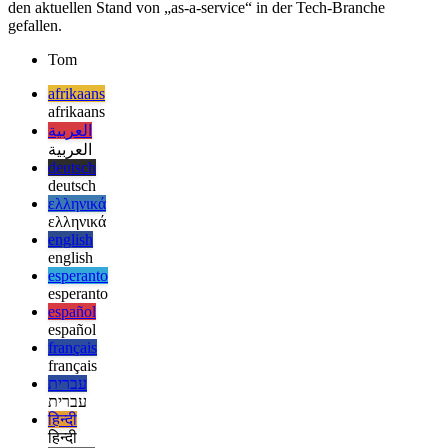
immer lokal verfügbar ist
Und das ist es! Ich hoffe, Ihnen hat dieser kompakte Überblick über
den aktuellen Stand von „as-a-service“ in der Tech-Branche
gefallen.
Tom
afrikaans
afrikaans
العربية
العربية
deutsch
deutsch
ελληνικά
ελληνικά
english
english
esperanto
esperanto
español
español
français
français
עברית