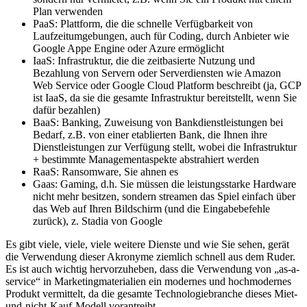
SaaS: Software, Lizenzen werden nie komplett verkauft
sondern nur vermietet, z.B. wenn Sie ein Produkt mit einem
Plan verwenden
PaaS: Plattform, die die schnelle Verfügbarkeit von
Laufzeitumgebungen, auch für Coding, durch Anbieter wie
Google Appe Engine oder Azure ermöglicht
IaaS: Infrastruktur, die die zeitbasierte Nutzung und
Bezahlung von Servern oder Serverdiensten wie Amazon
Web Service oder Google Cloud Platform beschreibt (ja, GCP
ist IaaS, da sie die gesamte Infrastruktur bereitstellt, wenn Sie
dafür bezahlen)
BaaS: Banking, Zuweisung von Bankdienstleistungen bei
Bedarf, z.B. von einer etablierten Bank, die Ihnen ihre
Dienstleistungen zur Verfügung stellt, wobei die Infrastruktur
+ bestimmte Managementaspekte abstrahiert werden
RaaS: Ransomware, Sie ahnen es
Gaas: Gaming, d.h. Sie müssen die leistungsstarke Hardware
nicht mehr besitzen, sondern streamen das Spiel einfach über
das Web auf Ihren Bildschirm (und die Eingabebefehle
zurück), z. Stadia von Google
Es gibt viele, viele, viele weitere Dienste und wie Sie sehen, gerät
die Verwendung dieser Akronyme ziemlich schnell aus dem Ruder.
Es ist auch wichtig hervorzuheben, dass die Verwendung von „as-a-