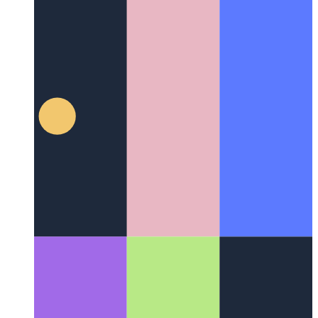
Kickscale-Planer
Die Gmail-Erweiterung, um automatisch
kostenlose Meetings zu finden