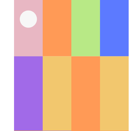
UX-Studie: in Zwischenablage kopieren
So entwerfen Sie
eine Aktion zum Kopieren in die Zwischenablage in Ihrem
UX