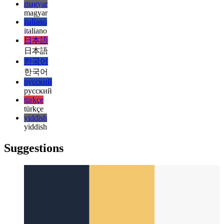
עברית
हिन्दी
हिन्दी
magyar
magyar
italiano
italiano
日本語
日本語
한국어
한국어
русский
русский
türkçe
türkçe
yiddish
yiddish
Suggestions