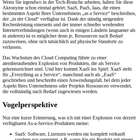
XaaS und Chill
Wenn Sie irgendwo in der Tech-Branche arbeiten, haben Sie diese
Akronyme schon einmal gehört: SaaS, PaaS, Iaas, die einen
bestimmten Aspekt Ihres Unternehmens „as a Service“ beschreiben,
der „in der Cloud“ verfügbar ist. Dank der ständig steigenden
Rechenleistung einerseits und der immer schneller werdenden
Internetverbindungen (wenn auch in einigen Ländern langsamer als
in anderen) ist es möglicher denn je, Ressourcen nach Bedarf
zuzuweisen, ohne sich tatsächlich auf physische Standorte zu
verlassen.
Das Wachstum des Cloud Computing führte zu einer
atemberaubenden Explosion von Produkten, die als Service
gekennzeichnet sind. Und hier kommt XaaS ins Spiel: XaaS steht
für „Everything as a Service“, manchmal auch als „EaaS“
geschrieben und beschreibt einen Anwendungsfall, bei dem jeder
Aspekt Ihres Unternehmens oder Projekts Ressourcen verwendet,
die vollständig nach Bedarf zugewiesen werden.
Vogelperspektive
Nur eine kurze Erinnerung, was ich mit einer Explosion von derzeit
verfügbaren As-a-Service-Produkten meine: