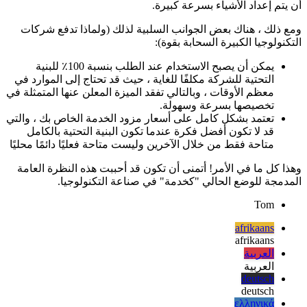
لامركزية تمامًا) أمرًا رائعًا لجميع الميزات المعلن عنها التي يكتسبها
المرء: الموارد متاحة دائمًا ويمكن إلغاء تخصيصها عند عدم الحاجة
إليها بعد الآن. يمكن أن تكون العمليات التجارية أسرع ، حيث يمكن
أن يتم إعداد الأشياء بسرعة كبيرة.
ومع ذلك ، هناك بعض الجوانب السلبية لذلك (ولماذا تدفع شركات
التكنولوجيا الكبيرة السحابة بقوة):
يمكن أن يصبح الاستخدام عند الطلب بنسبة 100٪ للبنية
التحتية للشركة مكلفًا للغاية ، حيث قد تحتاج إلى الموارد في
معظم الأوقات ، وبالتالي تفقد الميزة المعلن عنها المتمثلة في
تخصيصها بسرعة وسهولة.
تعتمد بشكل كامل على أسعار مزود الخدمة الخاص بك ، والتي
قد لا تكون أفضل فكرة عندما تكون البنية التحتية بالكامل
متاحة فقط من خلال الآخرين وليست متاحة فعليًا دائمًا محليًا
وهذا كل ما في الأمر! أتمنى أن تكون قد أحببت هذه النظرة العامة
المدمجة للوضع الحالي "كخدمة" في صناعة التكنولوجيا.
Tom
afrikaans
afrikaans
العربية
العربية