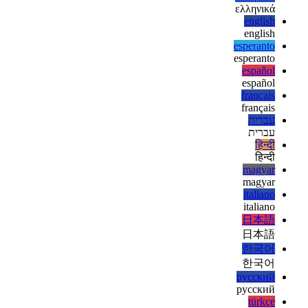
deutsch
deutsch
ελληνικά
ελληνικά
english
english
esperanto
esperanto
español
español
français
français
עברית
עברית
हिन्दी
हिन्दी
magyar
magyar
italiano
italiano
日本語
日本語
한국어
한국어