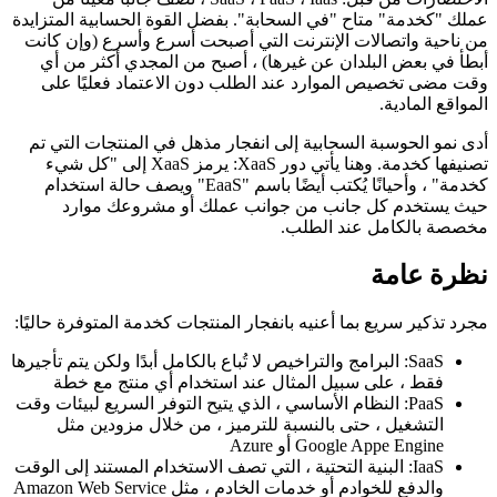
إذا كنت تعمل في مكان ما في فرع التكنولوجيا ، فقد سمعت هذه
الاختصارات من قبل: SaaS ، PaaS ، Iaas ، تصف جانبًا معينًا من
عملك "كخدمة" متاح "في السحابة". بفضل القوة الحسابية المتزايدة
من ناحية واتصالات الإنترنت التي أصبحت أسرع وأسرع (وإن كانت
أبطأ في بعض البلدان عن غيرها) ، أصبح من المجدي أكثر من أي
وقت مضى تخصيص الموارد عند الطلب دون الاعتماد فعليًا على
المواقع المادية.
أدى نمو الحوسبة السحابية إلى انفجار مذهل في المنتجات التي تم
تصنيفها كخدمة. وهنا يأتي دور XaaS: يرمز XaaS إلى "كل شيء
كخدمة" ، وأحيانًا يُكتب أيضًا باسم "EaaS" ويصف حالة استخدام
حيث يستخدم كل جانب من جوانب عملك أو مشروعك موارد
مخصصة بالكامل عند الطلب.
نظرة عامة
مجرد تذكير سريع بما أعنيه بانفجار المنتجات كخدمة المتوفرة حاليًا:
SaaS: البرامج والتراخيص لا تُباع بالكامل أبدًا ولكن يتم تأجيرها
فقط ، على سبيل المثال عند استخدام أي منتج مع خطة
PaaS: النظام الأساسي ، الذي يتيح التوفر السريع لبيئات وقت
التشغيل ، حتى بالنسبة للترميز ، من خلال مزودين مثل