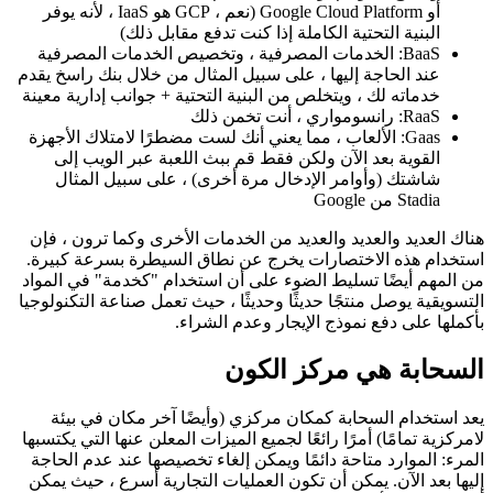
Google Appe Engine أو Azure
IaaS: البنية التحتية ، التي تصف الاستخدام المستند إلى الوقت
والدفع للخوادم أو خدمات الخادم ، مثل Amazon Web Service
أو Google Cloud Platform (نعم ، GCP هو IaaS ، لأنه يوفر
البنية التحتية الكاملة إذا كنت تدفع مقابل ذلك)
BaaS: الخدمات المصرفية ، وتخصيص الخدمات المصرفية
عند الحاجة إليها ، على سبيل المثال من خلال بنك راسخ يقدم
خدماته لك ، ويتخلص من البنية التحتية + جوانب إدارية معينة
RaaS: رانسومواري ، أنت تخمن ذلك
Gaas: الألعاب ، مما يعني أنك لست مضطرًا لامتلاك الأجهزة
القوية بعد الآن ولكن فقط قم ببث اللعبة عبر الويب إلى
شاشتك (وأوامر الإدخال مرة أخرى) ، على سبيل المثال
Stadia من Google
هناك العديد والعديد والعديد من الخدمات الأخرى وكما ترون ، فإن
استخدام هذه الاختصارات يخرج عن نطاق السيطرة بسرعة كبيرة.
من المهم أيضًا تسليط الضوء على أن استخدام "كخدمة" في المواد
التسويقية يوصل منتجًا حديثًا وحديثًا ، حيث تعمل صناعة التكنولوجيا
بأكملها على دفع نموذج الإيجار وعدم الشراء.
السحابة هي مركز الكون
يعد استخدام السحابة كمكان مركزي (وأيضًا آخر مكان في بيئة