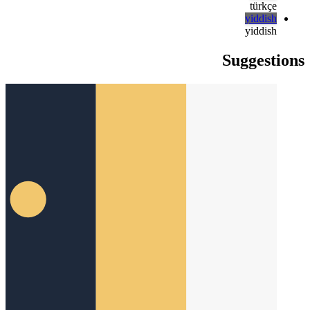
русский
русский
türkçe
türkçe
yiddish
yiddish
Suggestions