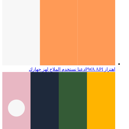
اهتزاز PWA API
دعنا نستخدم الملاح لهز جهازك