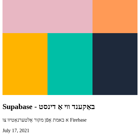
Supabase - באַקענד ווי אַ דינסט