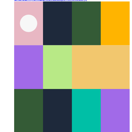
ווי אַזוי צו שרייַבן
Google ZX - שעל סקריפּס מיט Javascript
שעל-סקריפּס מיט Javascript און Node.js