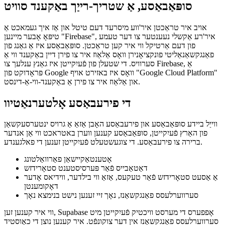
א באמת אָפֿן מקור אָלטערנאַטיוו צו Firebase
July 17, 2021
סופּאַבאַסע, אַ שטריך-רייַך באַקענד סוויט
אויב איר טראַכטן איר'ווע מיסרעד דעם טיטל און אַז איך געמאכט אַ
טיפּאָ אָבער מיינען "Firebase", איר'רע אַקשלי נעענטער צו דער טעמע
פון דעם אַרטיקל ווי איר קען טראַכטן. סופּאַבאַסע איז אַ גאַנג פון
פאַנגקשאַנאַליטי פונקציאָנירן וואָס אַלאַוז איר צו פירן דיין באַקענד ווי אַ
סערוויס. די שטעלן פון פֿעיִקייטן איז גאַנץ ענלעך צו Firebase, אַ
פּראָדוקט פון Google וואָס איז באזירט אויף "Google Cloud Platform"
און אַלאַוז איר צו פירן אַ באַקענד-ווי-אַ-דינסט.
די פירעבאַסע אָלטערנאַטיוו
ווייַל ביידע סופּאַבאַסע און פירעבאַסע האָבן אַזאַ אַ גרויס ינטערסעקשאַן
פון האַרץ פֿעיִקייטן, סופּאַבאַסע קענען ווערן באטראכט ווי אַן אנדער
ברירה צו פירעבאַסע. די צוגעשטעלט פֿעיִקייטן זענען די פאלגענדע.
אָטענטאַקיישאַן פאַרוואַלטונג
דאַטאַבייס פֿאַר פּערסיסטענט סטאָרידזש
אַ אַסעט סטאָרידזש פֿאַר טעקעס, אַזאַ ווי בילדער, ווידיאס אָדער