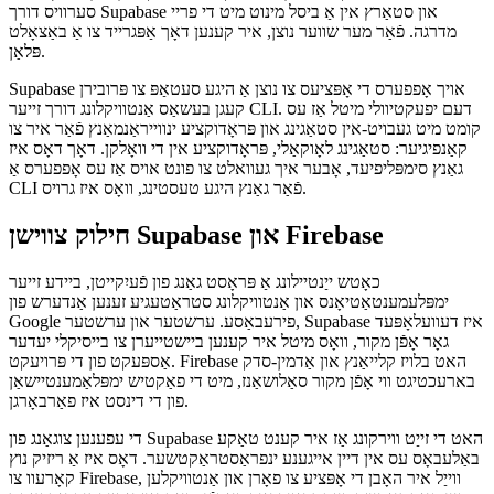
דאָקומענטן
סערווערלעסס פאַנגקשאַנז, נאָך זיי זענען נישט בנימצא נאָך
ווי איר קענען זען, Supabase אָפפערס די מערסט וויכטיק פֿעיִקייטן מיט
סערווערלעסס פאַנגקשאַנז אין דער צוקונפֿט. איר קענען נוצן די כאָוסטיד
סערוויס דורך Supabase און סטאַרץ אין אַ ביסל מינוט מיט די פריי
מדרגה. פֿאַר מער שווער נוצן, איר קענען דאָך אַפּגרייד צו אַ באַצאָלט
פּלאַן.
Supabase אויך אָפפערס די אָפּציעס צו נוצן אַ היגע סעטאַפּ צו פּרובירן
קעגן בעשאַס אַנטוויקלונג דורך זייער CLI. דעם יפעקטיוולי מיטל אַז עס
קומט מיט געבויט-אין סטאַגינג און פּראָדוקציע ינווייראַנמאַנץ פֿאַר איר צו
קאַנפיגיער: סטאַגינג לאָוקאַלי, פּראָדוקציע אין די וואָלקן. דאָך דאָס איז
גאַנץ סימפּליפיעד, אָבער איך געוואלט צו פונט אויס אַז עס אָפפערס אַ
CLI פֿאַר גאַנץ היגע טעסטינג, וואָס איז גרויס.
חילוק צווישן Supabase און Firebase
כאָטש ייַנטיילונג אַ פּראָסט גאַנג פון פֿעיִקייטן, ביידע זייער
ימפּלעמענטאַטיאָנס און אַנטוויקלונג סטראַטעגיע זענען אַנדערש פון
Google פירעבאַסע. ערשטער און ערשטער, Supabase איז דעוועלאָפּעד
גאָר אָפֿן מקור, וואָס מיטל איר קענען ביישטייערן צו בייסיקלי יעדער
אַספּעקט פון די פּרויעקט. Firebase האט בלויז קלייאַנץ און אַדמין-סדק
בארעכטיגט ווי אָפֿן מקור סאַלושאַנז, מיט די פאַקטיש ימפּלאַמענטיישאַן
פון די דינסט איז פאַרבאָרגן.