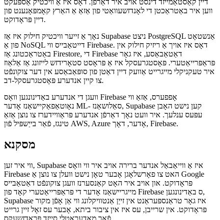
די עפענען צוגאַנג פון Supabase האט די זייַט ווירקונג אַז איר קענט טאַקע
באַלעבאָס עס אין דיין אייגענע ינפראַסטראַקטשער. דאָס איז אַ ריזיק נוץ
קאָרעוו צו Firebase, ווייַל איר האָבן די אָפּציע צו פאָרן און אַנטוויקלען
דיין קאַסטאַמייזד דינסט אויב איר דאַרפֿן. דאָס איז אַ וויכטיק אַספּעקט
ווען איר באַטראַכטן די לאָנדזשעוואַטי פון אַזאַ אַ האַרץ קאָמפּאָנענט פון
דיין פּראָדוקט.
נאָך אַ זייער וויכטיק חילוק איז אַז Supabase ניצט PostgreSQL אַנשטאָט
פון אַ NoSQL דייטאַבייס ווי Firebase. דאָס איז אויך אַ ריזיק חילוק אין
באַטראַכטונג אַז Firestore, די Firebase דאַטאַבאַסע, איז גאָר
פּראַפּרייאַטערי. פּאָסטגרעסקל איז אַ פּראָסט סטאָרידזש לייזונג אַז אַלאַוז
איר טעקניקלי מייגרייט אַוועק דיין דאַטן פון סופּאַבאַסע אין דער צוקונפֿט
צו קיין אנדערע פּאָסטגרעסקל-דב.
וועגן די אנדערע באַדינונגען וואָס Firebase אָפפערס, אַזאַ ווי
נאָוטאַפאַקיישאַנז אָדער ML- סאַלושאַנז, Supabase קען נישט האָבן
עפּעס ענלעך. איר וועט נאָך דאַרפֿן אנדערע פּראַוויידערז צו נוצן אַזאַ
טינגז, פֿאַר בייַשפּיל פֿון AWS, Azure אָדער, דאָך, Firebase.
מסקנא
ווי איר זען, Supabase איז אַ ווייאַבאַל אנדער ברירה אויב איר ווי וואָס
Firebase האט צו פאָרשלאָגן אָבער טאָן נישט וועלן צו נוצן אַ Google