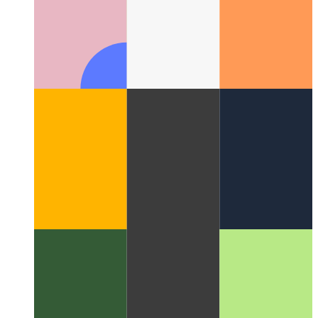
ווי צו נוצן די געבוירן API פון די וועב
וועב ייַנטיילן אַפּי