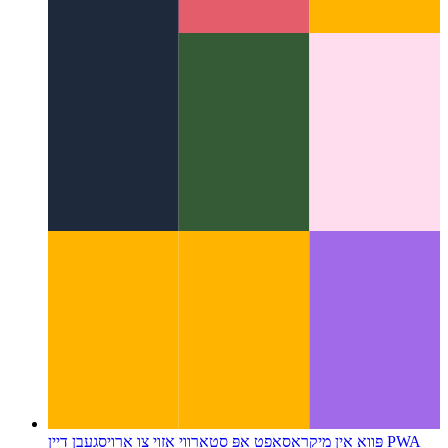
קוק אויף אַ נייַע אַספּעקט אין UI פּלאַן
וואָס איז אַ וי מוסטער?