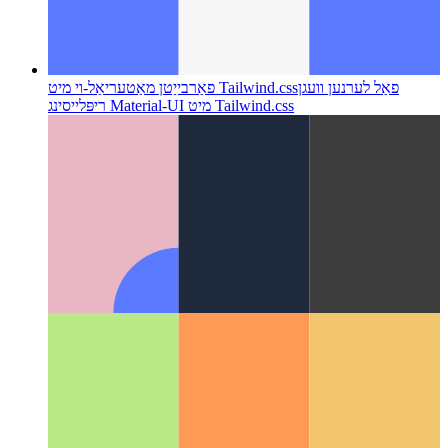
פאַל לערנען וועגן
פאַרבייַטן מאַטעריאַל-וי מיט Tailwind.css
ריפּלייסינג Material-UI מיט Tailwind.css