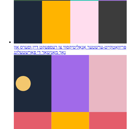
פּריוואַטקייט-ערשטער אַנאַליטיקס
ווי צו רעספּעקט דיין וסערס און
נאָך מאָניטאָר די פאָרשטעלונג