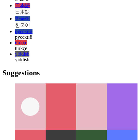
हिन्दी
magyar
magyar
italiano
italiano
日本語
日本語
한국어
한국어
русский
русский
türkçe
türkçe
yiddish
yiddish
Suggestions