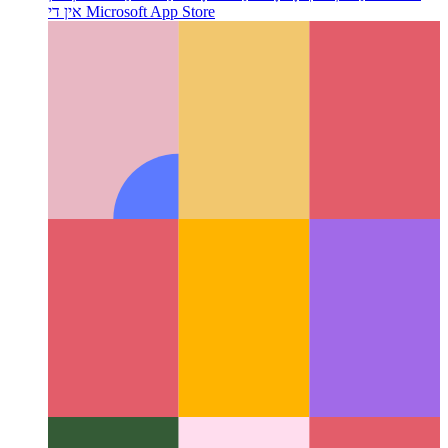
פּוואַ אין מיקראָסאָפט אַפּ סטאָר
ווי אַזוי צו אַרויסגעבן דיין PWA
אין די Microsoft App Store