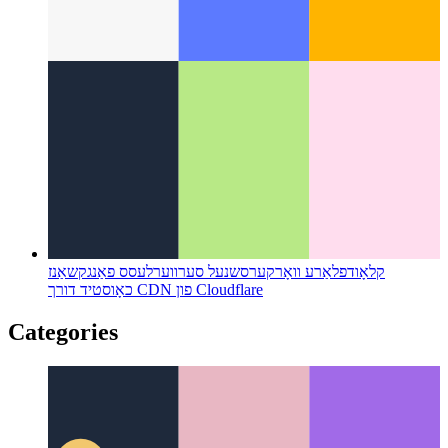
טראַסטיד וועב אַקטיוויטי
ווי אַזוי צו וואַלאַדייט דיין וועב אַפּ - און
שאַפֿן אַן אַנדרויד אַפּ פֿון אים