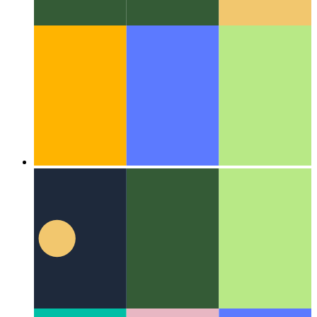
אַלגערידאַמז & דאַטן סטראַקטשערז