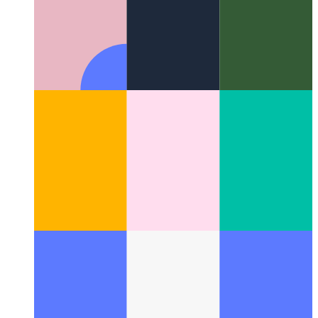
פירעבאַסע פאַנגקשאַנז פעלד
ווי צו נוצן אַ מנהג פעלד פֿאַר
Firebase פונקטיאָנס