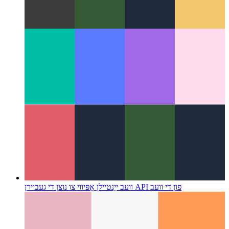
מעדיע סעשאַן אַפּי
פּראַוויידינג מידיאַ מעטאַ דאַטן און
קאַללבאַקקס אין דיין פּוואַ