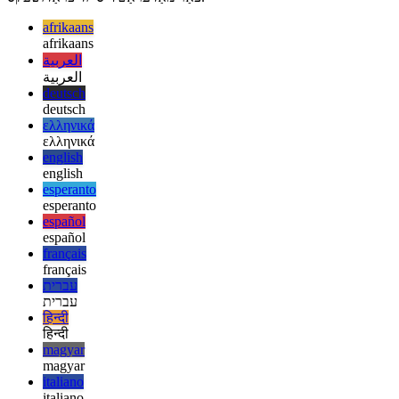
פּראָדוקט. און אויב איר האָט קאַנסערנז וועגן צוקונפֿט דאַטאַבייס
מייגריישאַנז אָדער די פּראַפּרייאַטערי קאָד פון Firebase ס באַדינונגען,
Supabase איז גאָר טראַנספּעראַנט אין זייַן אַנטוויקלונג ווי אַן אָפֿן מקור
פּראָדוקט. אין שרייבן, עס איז אין ציבור ביתא, אָבער עס זאָל זיין גרייט
פֿאַר מאַדעראַטלי סייזד פּראַדזשעקס.
afrikaans
afrikaans
العربية
العربية
deutsch
deutsch
ελληνικά
ελληνικά
english
english
esperanto
esperanto
español
español
français
français
עברית
עברית
हिन्दी