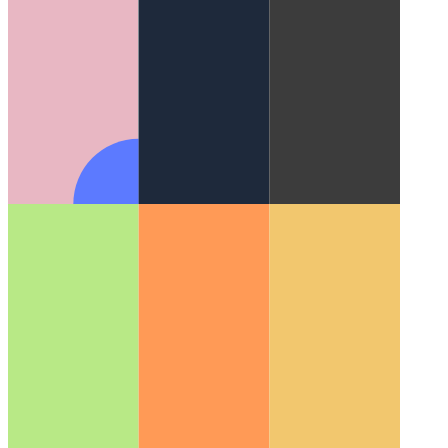
استبدل Material-UI بـ Tailwind.css
دراسة حالة حول استبدال
Material-UI بـ Tailwind.css