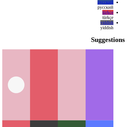
日本語
한국어
한국어
русский
русский
türkçe
türkçe
yiddish
yiddish
Suggestions