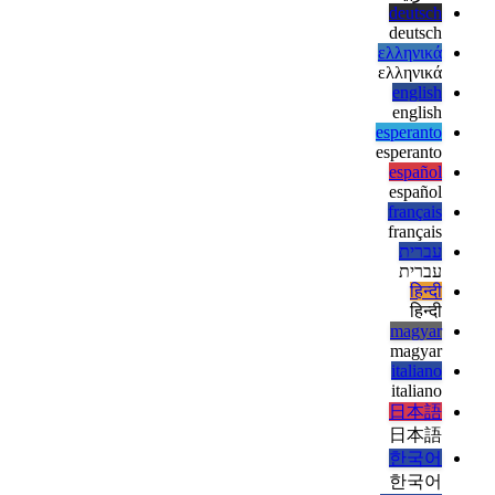
afrikaans
العربية
العربية
deutsch
deutsch
ελληνικά
ελληνικά
english
english
esperanto
esperanto
español
español
français
français
עברית
עברית
हिन्दी
हिन्दी
magyar
magyar
italiano
italiano
日本語