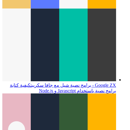
Google ZX - برامج نصية شيل مع جافا سكريبت
كيفية كتابة
برامج نصية باستخدام Javascript و Node.js