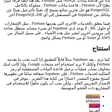
المكون الأساسي لمنتجك.
هناك اختلاف آخر مهم للغاية وهو أن Supabase تستخدم PostgreSQL
بدلاً من قاعدة بيانات NoSQL مثل Firebase. يعد هذا أيضًا فرقًا كبيرًا
نظرًا لأن Firestore ، قاعدة بيانات Firebase ، مملوكة بالكامل.
PostgreSQL هو حل تخزين شائع يسمح لك تقنيًا بالترحيل بعيدًا عن
بياناتك من Supabase في المستقبل إلى أي PostgreSQL-DB آخر.
فيما يتعلق بالخدمات الأخرى التي يقدمها Firebase ، مثل الإشعارات
أو حلول ML ، لا يوجد لدى Supabase أي شيء مشابه. ستظل بحاجة
إلى مزودين آخرين لنشر مثل هذه الأشياء ، على سبيل المثال من
AWS أو Azure أو من Firebase بشكل واضح.
استنتاج
كما ترى ، يعد Supabase بديلاً قابلاً للتطبيق إذا كنت تحب ما يقدمه
Firebase ولكنك لا تريد استخدام أحد منتجات Google. وإذا كانت لديك
مخاوف بشأن عمليات ترحيل قاعدة البيانات المستقبلية أو رمز
الملكية لخدمات Firebase ، فإن Supabase شفافة تمامًا في تطويرها
كمنتج مفتوح المصدر. اعتبارًا من كتابة هذا التقرير ، يتوفر في
الإصدار التجريبي العام ، ولكن يجب أن يكون جاهزًا للاستخدام في
المشاريع ذات الحجم المتوسط.
afrikaans