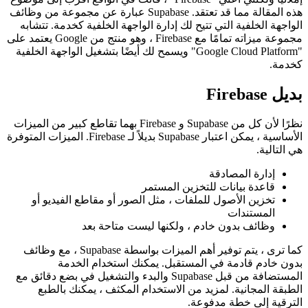
إذا كنت تعتقد أنك أخطأت في قراءة العنوان وأنني ارتكبت خطأ
إملائيًا ولكنني أعني "Firebase" ، فأنت في الواقع أقرب إلى موضوع
هذه المقالة مما قد تعتقد. Supabase عبارة عن مجموعة من وظائف
الواجهة الخلفية التي تتيح لك إدارة الواجهة الخلفية كخدمة. تتشابه
مجموعة ميزاته تمامًا مع Firebase ، وهو منتج من Google يعتمد على
"Google Cloud Platform" ويسمح لك أيضًا بتشغيل الواجهة الخلفية
كخدمة.
بديل Firebase
نظرًا لأن كل من Supabase و Firebase بهما تقاطع كبير من الميزات
الأساسية ، يمكن اعتبار Supabase بديلاً لـ Firebase. الميزات المتوفرة
هي التالية.
إدارة المصادقة
قاعدة بيانات للتخزين المستمر
تخزين الأصول للملفات ، مثل الصور أو مقاطع الفيديو أو
المستندات
وظائف بدون خادم ، ولكنها ليست متاحة بعد
كما ترى ، يتم توفير أهم الميزات بواسطة Supabase ، مع وظائف
بدون خادم قادمة في المستقبل. يمكنك استخدام الخدمة