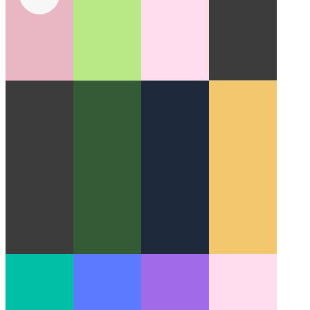
واجهة برمجة تطبيقات جلسة الوسائط
توفير البيانات الوصفية
للوسائط وعمليات الاسترجاعات في PWA الخاص بك