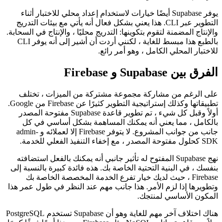
المستضافة من قبل Supabase والبدء والتشغيل في بضع دقائق مع
الطبقة المجانية. لمزيد من الاستخدام المكثف ، يمكنك بالطبع
الترقية إلى خطة مدفوعة.
يوفر Supabase أيضًا خيارات لاستخدام إعداد محلي للاختبار أثناء
التطوير عبر CLI. هذا يعني بشكل فعال أنه يأتي مع بيئات التدريج
والإنتاج المضمنة لتقوم بتكوينها: التدريج محليًا ، والإنتاج في السحابة.
بالطبع هذا مبسط للغاية ، لكنني أردت أن أشير إلى أنه يوفر CLI
للاختبار المحلي الكامل ، وهو أمر رائع.
الفرق بين Supabase و Firebase
على الرغم من مشاركة مجموعة مشتركة من الميزات ، تختلف
تطبيقاتها وكذلك إستراتيجية التطوير كثيرًا عن Firebase من Google.
أولاً وقبل كل شيء ، تم تطوير قاعدة Supabase مفتوحة المصدر
بالكامل ، مما يعني أنه يمكنك المساهمة بشكل أساسي في كل
جانب من جوانب المشروع. لا يتوفر Firebase إلا لعملائه و admin-
SDK كحلول مفتوحة المصدر ، مع إخفاء التنفيذ الفعلي للخدمة.
نهج Supabase المفتوح له تأثير جانبي أنه يمكنك بالفعل استضافته
بنفسك ، في البنية التحتية الخاصة بك. هذه فائدة كبيرة بالنسبة إلى
Firebase ، حيث لديك خيار تفرع الخدمة المخصصة الخاصة بك
وتطويرها إذا لزم الأمر. هذا جانب مهم عند النظر في طول عمر هذا