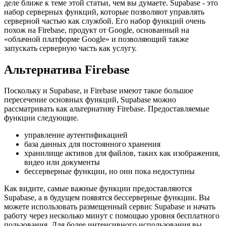
Если вы думаете, что неправильно прочитали заголовок и что
я допустил опечатку, но имел в виду «Firebase», вы на самом
деле ближе к теме этой статьи, чем вы думаете. Supabase - это
набор серверных функций, которые позволяют управлять
серверной частью как службой. Его набор функций очень
похож на Firebase, продукт от Google, основанный на
«облачной платформе Google» и позволяющий также
запускать серверную часть как услугу.
Альтернатива Firebase
Поскольку и Supabase, и Firebase имеют такое большое
пересечение основных функций, Supabase можно
рассматривать как альтернативу Firebase. Предоставляемые
функции следующие.
управление аутентификацией
база данных для постоянного хранения
хранилище активов для файлов, таких как изображения,
видео или документы
бессерверные функции, но они пока недоступны
Как видите, самые важные функции предоставляются
Supabase, а в будущем появятся бессерверные функции. Вы