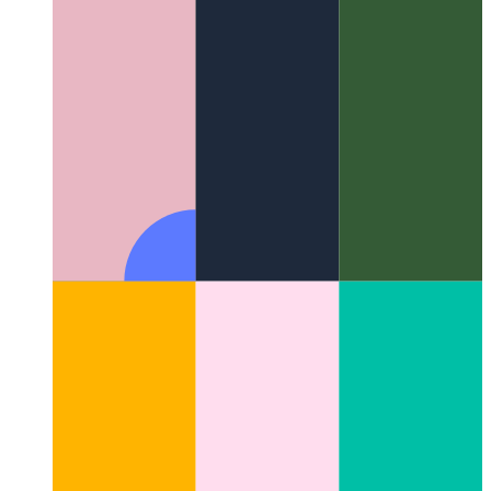
Домен Firebase Functions
Как использовать собственный
домен для функций Firebase