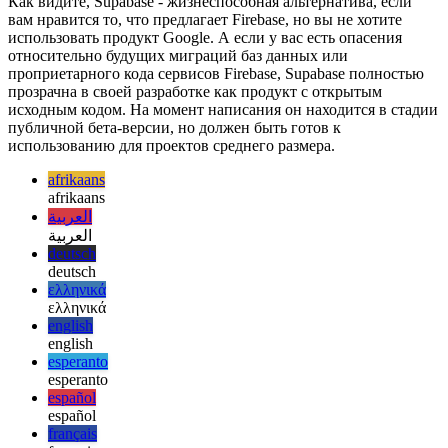
Заключение
Как видите, Supabase - жизнеспособная альтернатива, если
вам нравится то, что предлагает Firebase, но вы не хотите
использовать продукт Google. А если у вас есть опасения
относительно будущих миграций баз данных или
проприетарного кода сервисов Firebase, Supabase полностью
прозрачна в своей разработке как продукт с открытым
исходным кодом. На момент написания он находится в стадии
публичной бета-версии, но должен быть готов к
использованию для проектов среднего размера.
afrikaans
afrikaans
العربية
العربية
deutsch
deutsch
ελληνικά
ελληνικά
english
english
esperanto
esperanto
español