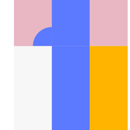
Надежная веб-активность
Как проверить свое веб-
приложение и создать из него приложение для Android