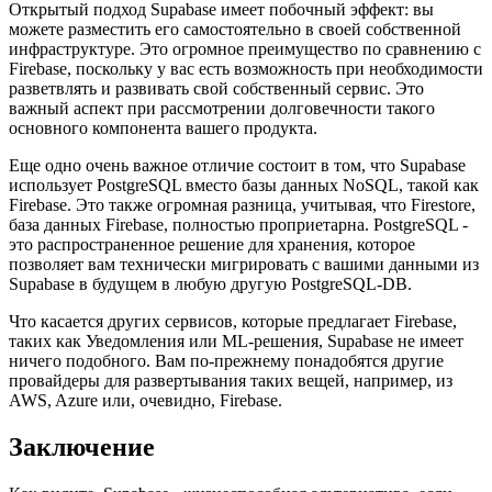
открытым исходным кодом, при этом фактическая реализация
сервиса скрыта.
Открытый подход Supabase имеет побочный эффект: вы
можете разместить его самостоятельно в своей собственной
инфраструктуре. Это огромное преимущество по сравнению с
Firebase, поскольку у вас есть возможность при необходимости
разветвлять и развивать свой собственный сервис. Это
важный аспект при рассмотрении долговечности такого
основного компонента вашего продукта.
Еще одно очень важное отличие состоит в том, что Supabase
использует PostgreSQL вместо базы данных NoSQL, такой как
Firebase. Это также огромная разница, учитывая, что Firestore,
база данных Firebase, полностью проприетарна. PostgreSQL -
это распространенное решение для хранения, которое
позволяет вам технически мигрировать с вашими данными из
Supabase в будущем в любую другую PostgreSQL-DB.
Что касается других сервисов, которые предлагает Firebase,
таких как Уведомления или ML-решения, Supabase не имеет
ничего подобного. Вам по-прежнему понадобятся другие
провайдеры для развертывания таких вещей, например, из
AWS, Azure или, очевидно, Firebase.