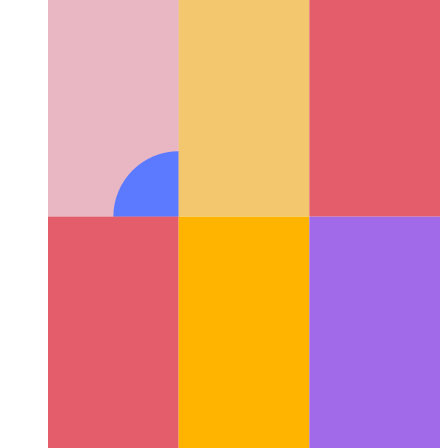
PWA в Microsoft App Store
Как опубликовать PWA в
Microsoft App Store