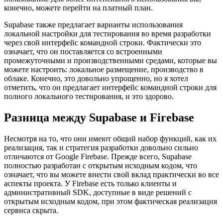
можете использовать размещенный сервис Supabase и начать
работу через несколько минут с помощью уровня бесплатного
пользования. Для более интенсивного использования вы,
конечно, можете перейти на платный план.
Supabase также предлагает варианты использования
локальной настройки для тестирования во время разработки
через свой интерфейс командной строки. Фактически это
означает, что он поставляется со встроенными
промежуточными и производственными средами, которые вы
можете настроить: локальное размещение, производство в
облаке. Конечно, это довольно упрощенно, но я хотел
отметить, что он предлагает интерфейс командной строки для
полного локального тестирования, и это здорово.
Разница между Supabase и Firebase
Несмотря на то, что они имеют общий набор функций, как их
реализация, так и стратегия разработки довольно сильно
отличаются от Google Firebase. Прежде всего, Supabase
полностью разработан с открытым исходным кодом, что
означает, что вы можете внести свой вклад практически во все
аспекты проекта. У Firebase есть только клиенты и
административный SDK, доступные в виде решений с