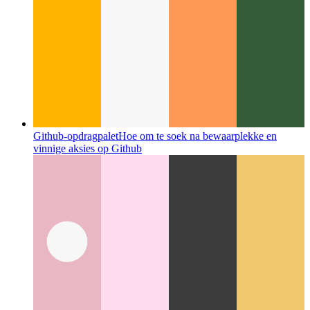
IntelliJ vir Apple M1
Die volledige IntelliJ-suite is beskikbaar
vir Apple se M-verwerkers