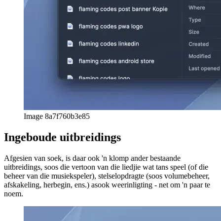
Opsomming en uitspraak
Raycast is 'n baie veelsydige instrument wat jou toelaat om 'n regte
kraggebruiker te word sonder om alles handmatig op te stel,
aangesien die nutsding se fokus op uitbreidings jou baie funksies
gee direk uit die boks.
Dit word vinnig afgelaai, so ek beveel sterk aan dat jy dit probeer en
self kyk of dit by jou werkvloei pas. Sodra jy aanpas by die gebruik
van 'n opdragpalet, word dit tweede natuur om te gebruik.
afrikaans
afrikaans
العربية
العربية
deutsch
deutsch
ελληνικά
ελληνικά
english
english
esperanto
esperanto