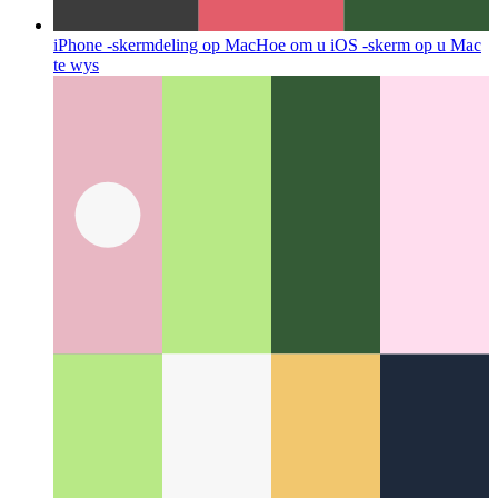
Beheer helderheid op eksterne macOS-skerms
Hoe om die
toepassing genaamd MonitorControl te gebruik vir
veranderinge in die helderheid van die skerm