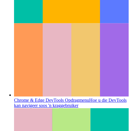
Skryf 'n xbar -inprop vir Plausible.io
Hoe ek 'n JS-inprop vir
die xbar-app geskryf het om die huidige aantal besoekers te