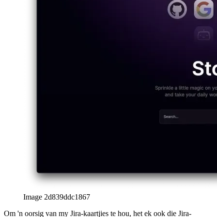
Chrome & Edge DevTools Opdragmenu
Hoe u die DevTools
kan navigeer soos 'n kraggebruiker