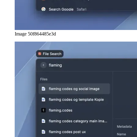
Vensterbeheer in macOS
Raycast lewer ook 'n gratis bestuurder vir u vensters op macOS. Dit
laat jou toe om vensters in lyn te bring volgens sekere
voorafinstellings. Byvoorbeeld, jy kan Raycast sê om die venster
wat tans gefokus is, na links van jou skerm te skuif en 'n ander
venster na regs.
Image fe2b4237a53f
'n Mark van uitbreidings
Om Raycast ten volle te gebruik, beveel ek sterk aan dat u die
winkel besoek om derdeparty-uitbreidings vir u werkvloei af te laai.
Ek gebruik byvoorbeeld die docker-uitbreiding om vinnig te sien
watter beelde tans gemonteer is, asook om dit te ontkoppel.
Image 2d839ddc1867
Om 'n oorsig van my Jira-kaartjies te hou, het ek ook die Jira-
uitbreiding afgelaai sodat ek vinnig die kaartjie-ID kan nagaan
wanneer ek aan die verwante PR werk, om net nog 'n voorbeeld te
noem.