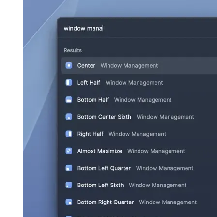
Github-opdragpalet
Hoe om te soek na bewaarplekke en
vinnige aksies op Github