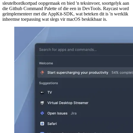
Raycast is 'n gratis hulpmiddel waarmee u 'n groot verskeidenheid
take van oral in macOS kan uitvoer. Dit word via 'n
sleutelbordkortpad oopgemaak en bied 'n teksinvoer, soortgelyk aan
die Github Command Palette of die een in DevTools. Raycast word
geïmplementeer met die AppKit-SDK, wat beteken dit is 'n werklik
inheemse toepassing wat slegs vir macOS beskikbaar is.