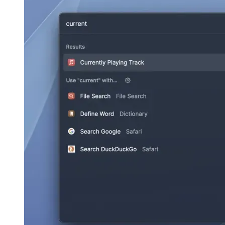
español
español
français
français
עברית
עברית
हिन्दी
हिन्दी
magyar
magyar
italiano
italiano
日本語
日本語
한국어
한국어
русский
русский
türkçe
türkçe
yiddish
yiddish
Suggestions