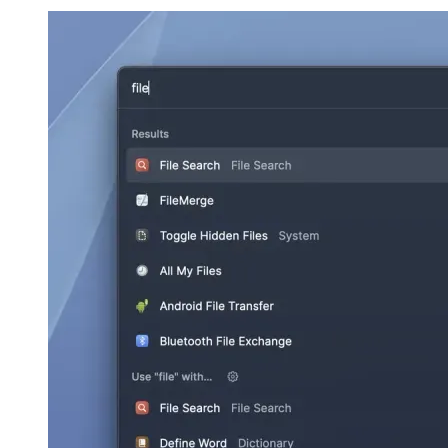
as 'n uitbreiding geïmplementeer is (in hierdie geval een wat by
verstek geïnstalleer is), gebruik soek na lêers dus die "search"-
uitbreiding.
Image 50f864485e3d
Image 8a7f760b3e85
Ingeboude uitbreidings
Afgesien van soek, is daar ook 'n klomp ander bestaande
uitbreidings, soos die vertoon van die liedjie wat tans speel (of die
beheer van die musiekspeler), stelselopdragte (soos volumebeheer,
afskakeling, herbegin, ens.) asook weerinligting - net om 'n paar te
noem.
Image 5553182a7aa0
Image efeff98ceb22