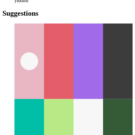
iPhone -skermdeling op Mac
Hoe om u iOS -skerm op u Mac
te wys