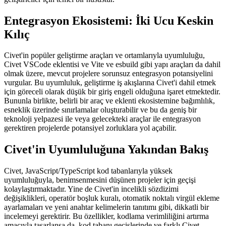
aşina olan geliştirme takımları arasında potansiyel bir kafa karışıklığı
riski de getirmektedir. Civet'in özlü sözdizimi ile kodun evrensel
okunabilirliği arasındaki denge, benimsenmesini düşünen
geliştiriciler için temel bir husustur.
Entegrasyon Ekosistemi: İki Ucu Keskin
Kılıç
Civet'in popüler geliştirme araçları ve ortamlarıyla uyumluluğu,
Civet VSCode eklentisi ve Vite ve esbuild gibi yapı araçları da dahil
olmak üzere, mevcut projelere sorunsuz entegrasyon potansiyelini
vurgular. Bu uyumluluk, geliştirme iş akışlarına Civet'i dahil etmek
için göreceli olarak düşük bir giriş engeli olduğuna işaret etmektedir.
Bununla birlikte, belirli bir araç ve eklenti ekosistemine bağımlılık,
esneklik üzerinde sınırlamalar oluşturabilir ve bu da geniş bir
teknoloji yelpazesi ile veya gelecekteki araçlar ile entegrasyon
gerektiren projelerde potansiyel zorluklara yol açabilir.
Civet'in Uyumluluğuna Yakından Bakış
Civet, JavaScript/TypeScript kod tabanlarıyla yüksek
uyumluluğuyla, benimsenmesini düşünen projeler için geçişi
kolaylaştırmaktadır. Yine de Civet'in incelikli sözdizimi