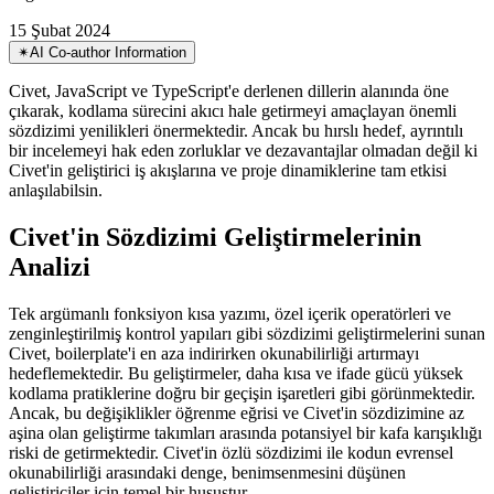
Civet'in sözdizimi geliştirmelerine ve entegrasyon ekosistemine
derinlemesine dalış, gerçek avantajlarını ve potansiyel zorluklarını
değerlendirmek
15 Şubat 2024
✴︎
AI Co-author Information
Civet, JavaScript ve TypeScript'e derlenen dillerin alanında öne
çıkarak, kodlama sürecini akıcı hale getirmeyi amaçlayan önemli
sözdizimi yenilikleri önermektedir. Ancak bu hırslı hedef, ayrıntılı
bir incelemeyi hak eden zorluklar ve dezavantajlar olmadan değil ki
Civet'in geliştirici iş akışlarına ve proje dinamiklerine tam etkisi
anlaşılabilsin.
Civet'in Sözdizimi Geliştirmelerinin
Analizi
Tek argümanlı fonksiyon kısa yazımı, özel içerik operatörleri ve
zenginleştirilmiş kontrol yapıları gibi sözdizimi geliştirmelerini sunan
Civet, boilerplate'i en aza indirirken okunabilirliği artırmayı
hedeflemektedir. Bu geliştirmeler, daha kısa ve ifade gücü yüksek
kodlama pratiklerine doğru bir geçişin işaretleri gibi görünmektedir.
Ancak, bu değişiklikler öğrenme eğrisi ve Civet'in sözdizimine az