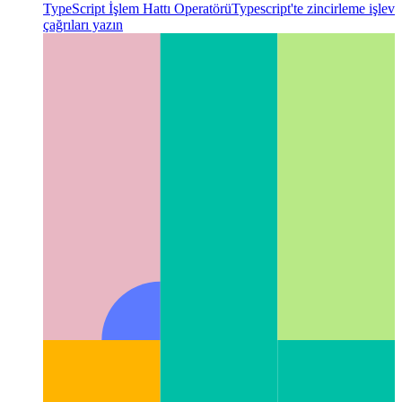
TypeScript İşlem Hattı Operatörü
Typescript'te zincirleme işlev
çağrıları yazın