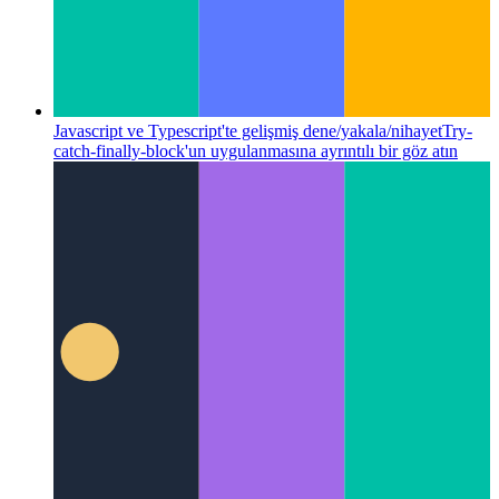
Javascript ve Typescript'te gelişmiş dene/yakala/nihayet
Try-
catch-finally-block'un uygulanmasına ayrıntılı bir göz atın