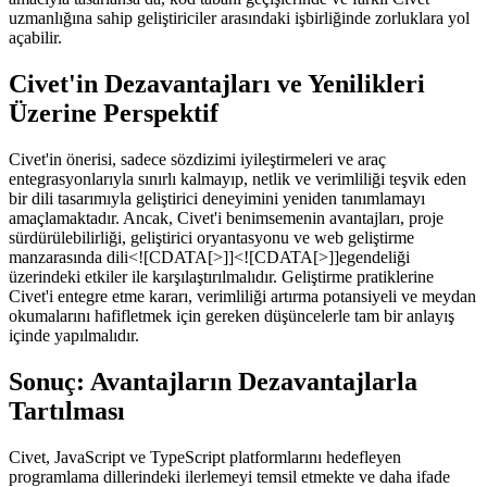
değişiklikleri, operatör boşluk kuralı, otomatik noktalı virgül ekleme
ayarlamaları ve yeni anahtar kelimelerin tanıtımı gibi, dikkatli bir
incelemeyi gerektirir. Bu özellikler, kodlama verimliliğini artırma
amacıyla tasarlansa da, kod tabanı geçişlerinde ve farklı Civet
uzmanlığına sahip geliştiriciler arasındaki işbirliğinde zorluklara yol
açabilir.
Civet'in Dezavantajları ve Yenilikleri
Üzerine Perspektif
Civet'in önerisi, sadece sözdizimi iyileştirmeleri ve araç
entegrasyonlarıyla sınırlı kalmayıp, netlik ve verimliliği teşvik eden
bir dili tasarımıyla geliştirici deneyimini yeniden tanımlamayı
amaçlamaktadır. Ancak, Civet'i benimsemenin avantajları, proje
sürdürülebilirliği, geliştirici oryantasyonu ve web geliştirme
manzarasında dili<![CDATA[>]]<![CDATA[>]]egendeliği
üzerindeki etkiler ile karşılaştırılmalıdır. Geliştirme pratiklerine
Civet'i entegre etme kararı, verimliliği artırma potansiyeli ve meydan
okumalarını hafifletmek için gereken düşüncelerle tam bir anlayış
içinde yapılmalıdır.
Sonuç: Avantajların Dezavantajlarla
Tartılması