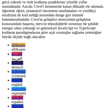
Civet, JavaScript ve TypeScript platformlarını hedefleyen
programlama dillerindeki ilerlemeyi temsil etmekte ve daha ifade
gücü yüksek ve özlü kodlama pratiklerine yönelik yollar
sunmaktadır. Ancak, Civet'i benimseme kararı dikkatle ele alınmalı,
öğrenme eğrisi, potansiyel ekosistem sınırlamaları ve yenilikçi
sözdizimi ile kod netliği arasındaki denge göz önünde
bulundurulmalıdır. Civet'in geliştirici deneyimini geliştirme
konusundaki başarısı, mevcut teknolojilerle sorunsuz bir şekilde
entegre olma yeteneği ve geleneksel JavaScript ve TypeScript
kodlama paradigmalarına göre açık avantajlar sağlama yeteneğine
büyük ölçüde bağlı olacaktır.
afrikaans
afrikaans
العربية
العربية
deutsch
deutsch
ελληνικά
ελληνικά
english
english
esperanto
esperanto