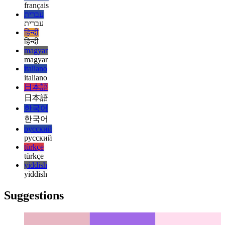
español
español
français
français
עברית
עברית
हिन्दी
हिन्दी
magyar
magyar
italiano
italiano
日本語
日本語
한국어
한국어
русский
русский
türkçe
türkçe
yiddish
yiddish
Suggestions