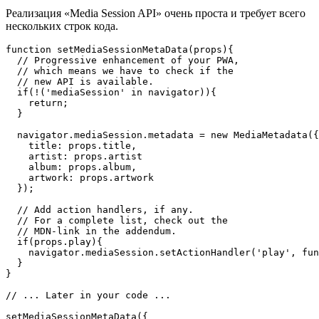
Проще говоря, просто сделано
Реализация «Media Session API» очень проста и требует всего
нескольких строк кода.
function setMediaSessionMetaData(props){

  // Progressive enhancement of your PWA,

  // which means we have to check if the

  // new API is available.

  if(!('mediaSession' in navigator)){

    return;

  }

  navigator.mediaSession.metadata = new MediaMetadata({

    title: props.title,

    artist: props.artist

    album: props.album,

    artwork: props.artwork

  });

  // Add action handlers, if any.

  // For a complete list, check out the

  // MDN-link in the addendum.

  if(props.play){

    navigator.mediaSession.setActionHandler('play', fun
  }

}
