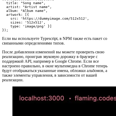
// ... Later in your code ...

setMediaSessionMetaData({

  title: "Song name",

  artist: "Artist name",

  album: "Album name",

  artwork: [{ 

    src: 'https://dummyimage.com/512x512',

    sizes: '512x512',

    type: 'image/png' }]

Если вы используете Typescript, в NPM также есть пакет со
связанными определениями типов.
После добавления изменений вы можете проверить свою
реализацию, проиграв звуковую дорожку в браузере с
поддержкой API, например в Google Chrome. Если все
настроено правильно, в окне мультимедиа в Chrome теперь
будут отображаться указанные имена, обложки альбомов, а
также элементы управления, в зависимости от вашей
реализации.