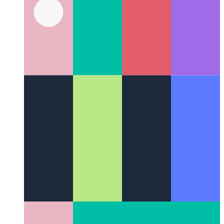
Программа тестирования компонентов Cypress
Сборка
модульных компонентных тестов для React