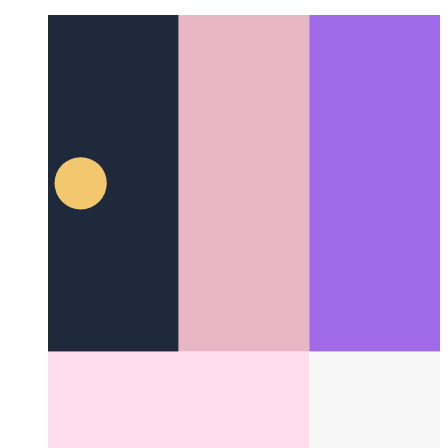
Исправить мобильный webkit 100vh
Обработка 100vh в
Mobile Webkit может потребовать большего внимания
Categories