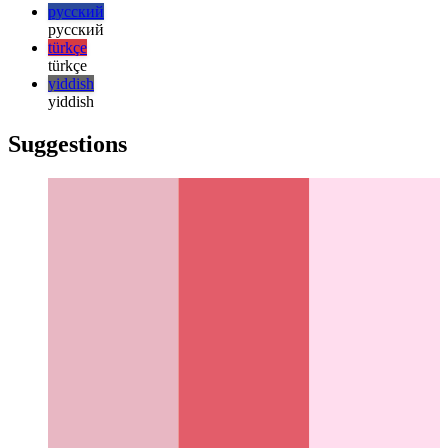
日本語
한국어
한국어
русский
русский
türkçe
türkçe
yiddish
yiddish
Suggestions