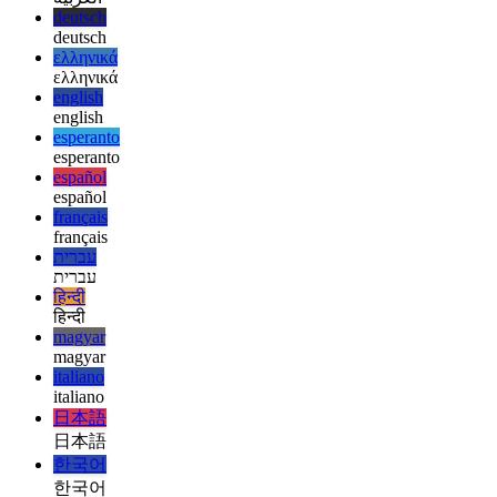
afrikaans
العربية
العربية
deutsch
deutsch
ελληνικά
ελληνικά
english
english
esperanto
esperanto
español
español
français
français
עברית
עברית
हिन्दी
हिन्दी
magyar
magyar
italiano
italiano
日本語