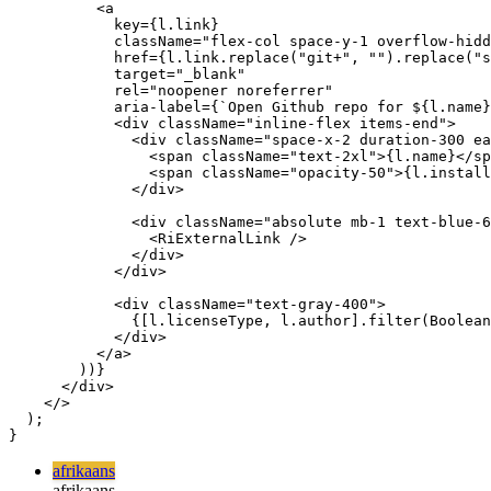
        <h1 className="text-5xl">Licenses</h1>

        <h2 className="text-xl">All licenses used for f
      </div>

      <div className="grid max-w-3xl grid-cols-12 gap-1
        {licenses.map((l) => (

          <a

            key={l.link}

            className="flex-col space-y-1 overflow-hidd
            href={l.link.replace("git+", "").replace("s
            target="_blank"

            rel="noopener noreferrer"

            aria-label={`Open Github repo for ${l.name}
            <div className="inline-flex items-end">

              <div className="space-x-2 duration-300 ea
                <span className="text-2xl">{l.name}</sp
                <span className="opacity-50">{l.install
              </div>

              <div className="absolute mb-1 text-blue-6
                <RiExternalLink />

              </div>

            </div>

            <div className="text-gray-400">

              {[l.licenseType, l.author].filter(Boolean
            </div>

          </a>

        ))}

      </div>

    </>
