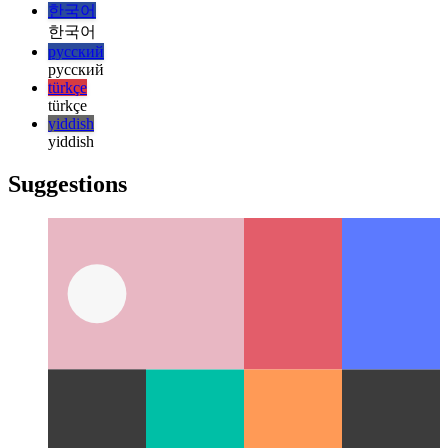
italiano
italiano
日本語
日本語
한국어
한국어
русский
русский
türkçe
türkçe
yiddish
yiddish
Suggestions