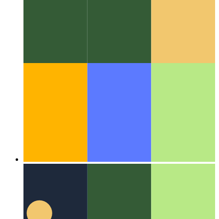
एल्गोरिदम और डेटा संरचनाएं