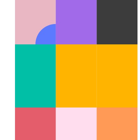
AndroidEnv
एंड्रॉइड ओएस तक पहुंचने के लिए सुदृढीकरण सीखने के
लिए एक इंटरफ़ेस