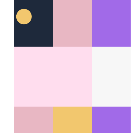
AuthN और AuthZ क्या है
प्राधिकरण और प्रमाणीकरण के बीच अंतर
के बारे में एक सरल मार्गदर्शिका
Categories