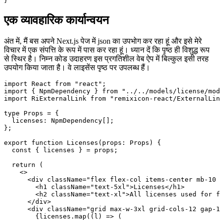
लाइसेंस उत्पन्न हो जाते हैं।
{

  "build": "npm run dep:gen && npx next build",

एक व्यावहारिक कार्यान्वयन
अंत में, मैं बस अपने Next.js पेज में json का उपभोग कर रहा हूं और इसे मेरे
विचार में एक संपत्ति के रूप में पास कर रहा हूं। ध्यान दें कि पृष्ठ ही विशुद्ध रूप
से स्थिर है। निम्न कोड उदाहरण इस प्रगतिशील वेब ऐप में बिल्कुल इसी तरह
उपयोग किया जाता है। वे लाइसेंस पृष्ठ पर उपलब्ध हैं।
import React from "react";

import { NpmDependency } from "../../models/license/mod
import RiExternalLink from "remixicon-react/ExternalLin
type Props = {

  licenses: NpmDependency[];

};

export function Licenses(props: Props) {

  const { licenses } = props;

  return (

    <>

      <div className="flex flex-col items-center mb-10 