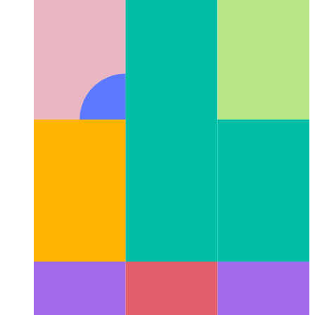
Next.js-config टाइप चेकिंग के साथ
अपने next.config.js के लिए
टाइप चेकिंग का उपयोग कैसे करें