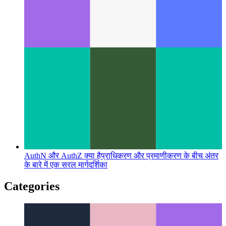
डेज़ीयूआई - टेलविंड घटक
टेलविंड उपयोगिता वर्गों के लिए बूटस्ट्रैप
समकक्ष