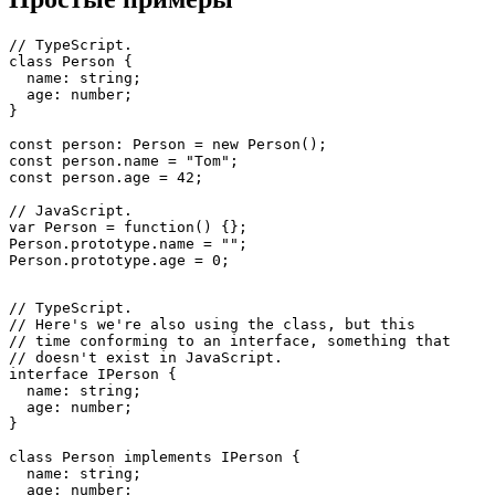
Если проект начинается с нуля, обычно лучше всего
использовать TypeScript. Это позволит лучше организовать
код и поддерживать его в долгосрочной перспективе.
Простые примеры
// TypeScript.

class Person {

  name: string;

  age: number;

}

const person: Person = new Person();

const person.name = "Tom";

const person.age = 42;

// JavaScript.

var Person = function() {};

Person.prototype.name = "";

Person.prototype.age = 0;

// TypeScript.

// Here's we're also using the class, but this

// time conforming to an interface, something that

// doesn't exist in JavaScript.

interface IPerson {

  name: string;
