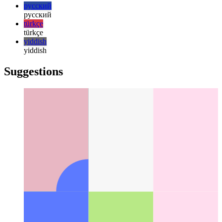
日本語
日本語
한국어
한국어
русский
русский
türkçe
türkçe
yiddish
yiddish
Suggestions