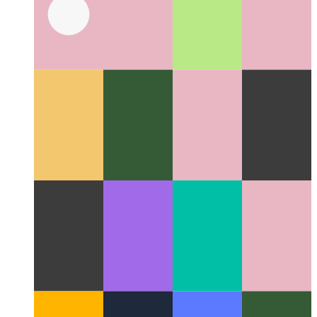
Расширенный try / catch / finally в Javascript и
Typescript
Подробно рассмотрим реализацию блока try-
catch-finally-block.