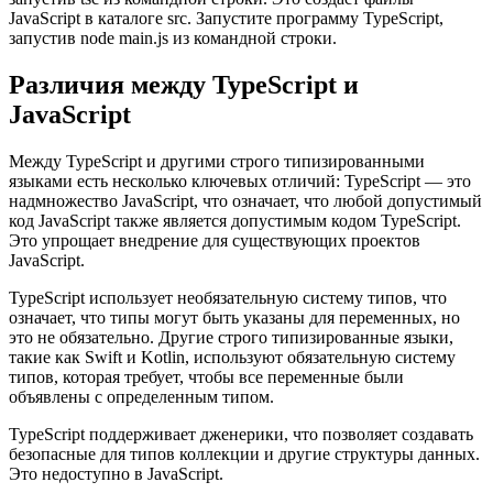
TypeScript.
Добавьте файл main.ts в каталог src. Это точка входа для
программы TypeScript. Скомпилируйте код TypeScript,
запустив tsc из командной строки. Это создаст файлы
JavaScript в каталоге src. Запустите программу TypeScript,
запустив node main.js из командной строки.
Различия между TypeScript и
JavaScript
Между TypeScript и другими строго типизированными
языками есть несколько ключевых отличий: TypeScript — это
надмножество JavaScript, что означает, что любой допустимый
код JavaScript также является допустимым кодом TypeScript.
Это упрощает внедрение для существующих проектов
JavaScript.
TypeScript использует необязательную систему типов, что
означает, что типы могут быть указаны для переменных, но
это не обязательно. Другие строго типизированные языки,
такие как Swift и Kotlin, используют обязательную систему
типов, которая требует, чтобы все переменные были
объявлены с определенным типом.