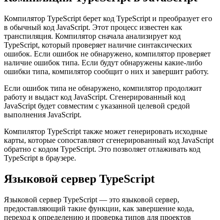
// Now it's a number. This is valid TypeScript code.

Компиляция TypeScript в JavaScript
Компилятор TypeScript берет код TypeScript и преобразует его
в обычный код JavaScript. Этот процесс известен как
транспиляция. Компилятор сначала анализирует код
TypeScript, который проверяет наличие синтаксических
ошибок. Если ошибок не обнаружено, компилятор проверяет
наличие ошибок типа. Если будут обнаружены какие-либо
ошибки типа, компилятор сообщит о них и завершит работу.
Если ошибок типа не обнаружено, компилятор продолжит
работу и выдаст код JavaScript. Сгенерированный код
JavaScript будет совместим с указанной целевой средой
выполнения JavaScript.
Компилятор TypeScript также может генерировать исходные
карты, которые сопоставляют сгенерированный код JavaScript
обратно с кодом TypeScript. Это позволяет отлаживать код
TypeScript в браузере.
Языковой сервер TypeScript