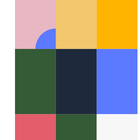
Свойства частного класса Typescript
TypeScript
поддерживает частные свойства для классов