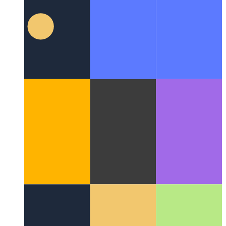
Улучшенная документация в TS и JS
Как писать лучшие
документы на Javascript с богатыми метаданными