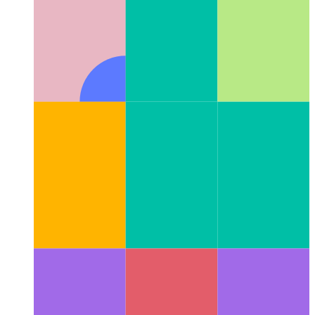
Оператор конвейера машинописного текста
Написание
связанных вызовов функций в Typescript