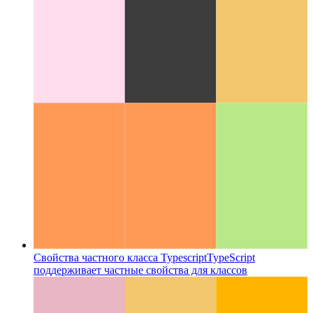
Типы строк шаблона машинописного текста как
дискриминанты
Улучшенные типы литералов шаблона в
Typescript 4.5