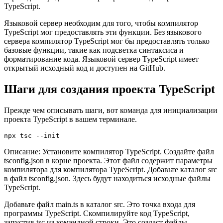
Языковой сервер TypeScript — это языковой сервер,
предоставляющий такие функции, как завершение кода,
переход к определению и проверка типов для проектов
TypeScript.
Языковой сервер необходим для того, чтобы компилятор
TypeScript мог предоставлять эти функции. Без языкового
сервера компилятор TypeScript мог бы предоставлять только
базовые функции, такие как подсветка синтаксиса и
форматирование кода. Языковой сервер TypeScript имеет
открытый исходный код и доступен на GitHub.
Шаги для создания проекта TypeScript
Прежде чем описывать шаги, вот команда для инициализации
проекта TypeScript в вашем терминале.
Описание: Установите компилятор TypeScript. Создайте файл
tsconfig.json в корне проекта. Этот файл содержит параметры
компилятора для компилятора TypeScript. Добавьте каталог src
в файл tsconfig.json. Здесь будут находиться исходные файлы