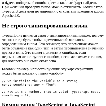
может генерировать исходные карты, которые сопоставляют
сгенерированный код JavaScript с кодом TypeScript. Это
позволяет отлаживать код TypeScript в браузере.
Компилятор может быть настроен на проверку ошибок типов
и будет сообщать об ошибках, если таковые будут найдены.
При желании проверку типов можно отключить. Компилятор
TypeScript доступен по лицензии с открытым исходным кодом
Apache 2.0.
Не строго типизированный язык
Typescript не является строго типизированным языком, потому
что он не требует, чтобы переменные объявлялись с
определенным типом. Это означает, что переменная может
быть объявлена как один тип, а затем переназначена значению
другого типа. Это может привести к ошибкам, если
переменная используется способом, несовместимым с типом,
для которого она была объявлена.
Базовый пример, иллюстрирующий эту характеристику,
может быть показан с типом «любой».
// We initialze the variable as a string.

const something: any = "Tom";
