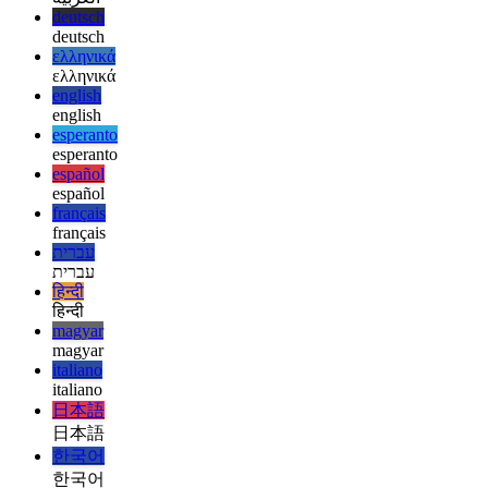
afrikaans
afrikaans
العربية
العربية
deutsch
deutsch
ελληνικά
ελληνικά
english
english
esperanto
esperanto
español
español
français
français
עברית
עברית
हिन्दी
हिन्दी
magyar
magyar
italiano
italiano