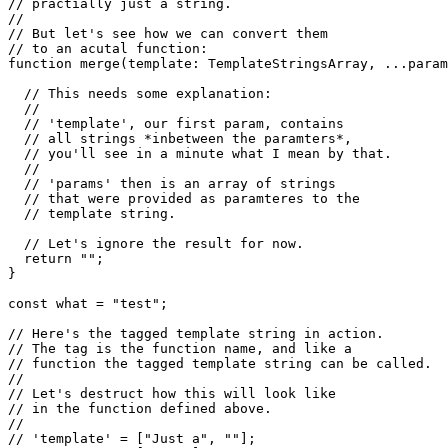
// All previous examples used 'untagged'

// string literals, which means they're 

// practially just a string.

//

// But let's see how we can convert them

// to an acutal function:

function merge(template: TemplateStringsArray, ...param
  // This needs some explanation:

  //

  // 'template', our first param, contains

  // all strings *inbetween the paramters*,

  // you'll see in a minute what I mean by that.

  //

  // 'params' then is an array of strings

  // that were provided as paramteres to the

  // template string.

  // Let's ignore the result for now.

  return "";

}

const what = "test";

// Here's the tagged template string in action.

// The tag is the function name, and like a 

// function the tagged template string can be called.

//
