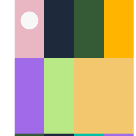
Tajpaj Privataj Klasaj Propraĵoj
Tajpa teksto subtenas privatajn
propraĵojn por klasoj