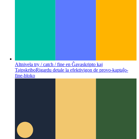
Altnivela try / catch / fine en Ĝavaskripto kaj
Tajpskribo
Rigardu detale la efektivigon de provo-kaptaĵo-
fine-bloko