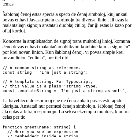
Antaŭ ol paroli pri etikeditaj ŝablonaj ĉenoj, ankaŭ nomataj ŝablonaj
literaloj, mi nur volas doni rapidan enkondukon al ŝablonaj ĉenoj
ĝenerale. Bonvolu salti al la sekva ĉapitro, se vi jam scias pri kio
temas.
Ŝablonaj ĉenoj estas speciala speco de ĉenaj simboloj, kiuj ankaŭ
povas enhavi Javaskriptajn esprimojn tra diversaj linioj. Ili uzas la
malantaŭajn signojn anstataŭ duoblaj citiloj, ĉar ĝi estas la kazo por
oftaj kordoj.
Koncerne la ampleksadon de signoj trans multoblaj linioj, komuna
ĉeno devas enhavi malantaŭan oblikvon kombine kun la signo "n"
por krei novan linion. Kun ŝablonaj ĉenoj, vi povas simple krei
novan linion "enlinia", por tiel diri.
// A common string as reference.

const string = "I'm just a string";

// A template string. For Typescript,

// this value is a plain 'string'-type.

La havebleco de esprimoj ene de ĉeno ankaŭ povas esti rapide
klarigita. Anstataŭ nur permesi ĉenajn simbolojn, ŝablonaj ĉenoj
akceptas arbitrajn esprimojn. La sekva ekzemplo montras, kion mi
celas per tio.