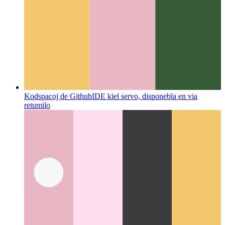
Kodspacoj de Github
IDE kiel servo, disponebla en via
retumilo