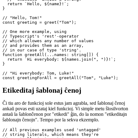
function greet(name: string) {

  // Here you see an expression

  // *embedded* inside a string.

  return `Hello, ${name}!`;

}

// "Hello, Tom!"

const greeting = greet("Tom");

// One more example, using

// Typescript's 'rest'-operator

// which allowes any number of values

// and provides them as an array,

// in our case of type 'string'.

function greetAll(...names: string[]) {

  return `Hi everybody: ${names.join(", ")}!`;

}

// "Hi everybody: Tom, Luke!"

Etikeditaj ŝablonaj ĉenoj
Ĉi tiu aro de funkcioj sole estus jam agrabla, sed ŝablonaj ĉenoj
ankaŭ povas esti uzataj kiel funkcioj. Vi simple metu ŝlosilvorton
antaŭ la ŝablonĉenon por "etikedi" ĝin, do la nomon "etikeditajn
ŝablonajn ĉenojn". Tempo por la sekva ekzemplo.