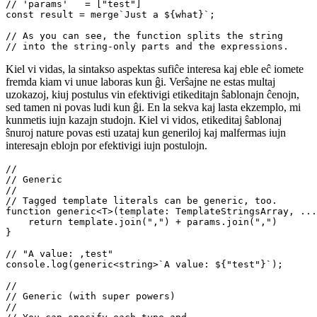
// Let's destruct how this will look like

// in the function defined above.

//

// 'template' = ["Just a", ""];

// 'params'   = ["test"]

const result = merge`Just a ${what}`;

// As you can see, the function splits the string

Kiel vi vidas, la sintakso aspektas sufiĉe interesa kaj eble eĉ iomete
fremda kiam vi unue laboras kun ĝi. Verŝajne ne estas multaj
uzokazoj, kiuj postulus vin efektivigi etikeditajn ŝablonajn ĉenojn,
sed tamen ni povas ludi kun ĝi. En la sekva kaj lasta ekzemplo, mi
kunmetis iujn kazajn studojn. Kiel vi vidos, etikeditaj ŝablonaj
ŝnuroj nature povas esti uzataj kun generiloj kaj malfermas iujn
interesajn eblojn por efektivigi iujn postulojn.
// 

// Generic

//

// Tagged template literals can be generic, too.

function generic<T>(template: TemplateStringsArray, ...
    return template.join(",") + params.join(",")

}

// "A value: ,test"

console.log(generic<string>`A value: ${"test"}`);
