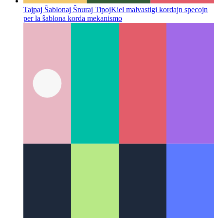
Tajpaj Ŝablonaj Ŝnuraj Tipoj
Kiel malvastigi kordajn specojn
per la ŝablona korda mekanismo