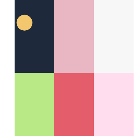
Komanda Menuo de Chrome & Edge DevTools
Kiel navigi la
DevTools kiel potenca uzanto