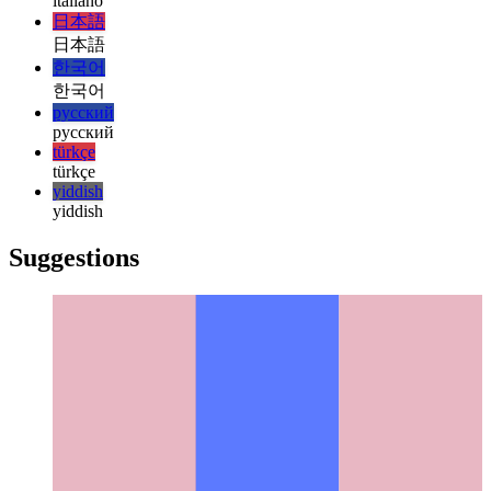
magyar
magyar
italiano
italiano
日本語
日本語
한국어
한국어
русский
русский
türkçe
türkçe
yiddish
yiddish
Suggestions