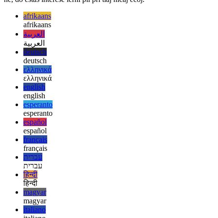
Mi esperas, ke vi ĝuis ĉi tiun sufiĉe rapidan ekskurson en unu el la
trajtoj de Javascript kaj ankaŭ Typescript. Ŝablonaj ĉenoj probable
estas ofta afero en via kodbazo, etikeditaj ŝablonaj ĉenoj probable
ne, do estas interese lerni pli pri tiaj niĉaj ecoj.
afrikaans
afrikaans
العربية
العربية
deutsch
deutsch
ελληνικά
ελληνικά
english
english
esperanto
esperanto
español
español
français
français
עברית
עברית
हिन्दी
हिन्दी