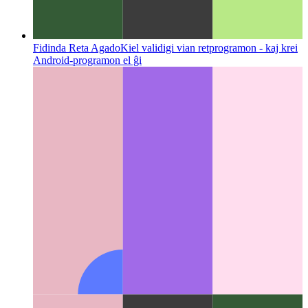
Fidinda Reta Agado
Kiel validigi vian retprogramon - kaj krei
Android-programon el ĝi