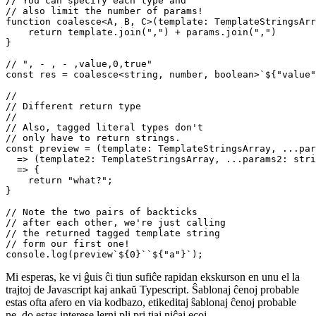
//

// Generic (with super powers)

//

// You can specify each type and 

// also limit the number of params!

function coalesce<A, B, C>(template: TemplateStringsArr
    return template.join(",") + params.join(",")

}

// ", - , - ,value,0,true" 

const res = coalesce<string, number, boolean>`${"value"
//

// Different return type

//

// Also, tagged literal types don't 

// only have to return strings.

const preview = (template: TemplateStringsArray, ...par
  => (template2: TemplateStringsArray, ...params2: stri
  => {

    return "what?";

}

// Note the two pairs of backticks

// after each other, we're just calling

// the returned tagged template string

// form our first one!
