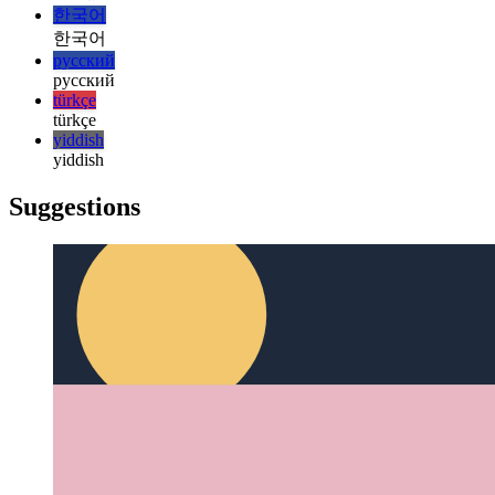
日本語
日本語
한국어
한국어
русский
русский
türkçe
türkçe
yiddish
yiddish
Suggestions