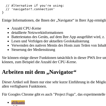
    // 👉 https://developer.mozilla.org/en-US/docs/Web/
  }

  // Alternative if you're using:

  // 'navigator?.connection'

Einige Informationen, die Ihnen der „Navigator“ in Ihrer App ermögli
Anzahl CPU-Kerne
detaillierte Netzwerkinformationen
Batteriestatus des Geräts, auf dem Ihre App ausgeführt wird, z
Lesen und Verfolgen der aktuellen Geolokalisierung
Verwenden des nativen Menüs des Hosts zum Teilen von Inhal
Steuerung der Mediensitzung
Sie können einige dieser Funktionen tatsächlich in dieser PWA live 
können, zum Beispiel die Anzahl der CPU-Kerne.
Arbeiten mit dem „Navigator“
Dieser Artikel soll Ihnen nur eine sehr kurze Einführung in die Mög
allen verfügbaren Funktionen.
Für Googles Chrome gibt es auch "Project Fugu", das experimentelle