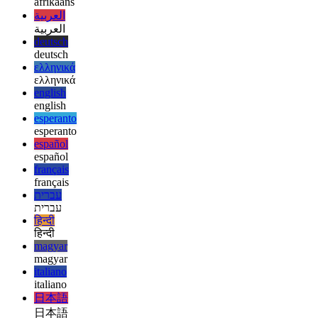
afrikaans
afrikaans
العربية
العربية
deutsch
deutsch
ελληνικά
ελληνικά
english
english
esperanto
esperanto
español
español
français
français
עברית
עברית
हिन्दी
हिन्दी
magyar
magyar
italiano
italiano