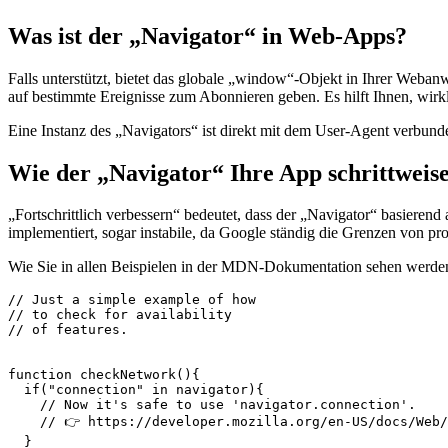
20. Oktober 2021
Was ist der „Navigator“ in Web-Apps?
Falls unterstützt, bietet das globale „window“-Objekt in Ihrer Weban
auf bestimmte Ereignisse zum Abonnieren geben. Es hilft Ihnen, wirk
Eine Instanz des „Navigators“ ist direkt mit dem User-Agent verbu
Wie der „Navigator“ Ihre App schrittweis
„Fortschrittlich verbessern“ bedeutet, dass der „Navigator“ basiere
implementiert, sogar instabile, da Google ständig die Grenzen von pr
Wie Sie in allen Beispielen in der MDN-Dokumentation sehen werden, m
// Just a simple example of how

// to check for availability 

// of features.

function checkNetwork(){

  if("connection" in navigator){

    // Now it's safe to use 'navigator.connection'.
