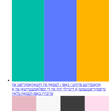
אַוואַנסירטע פּרוּווט / כאַפּן / לעסאָף אין דזשאַוואַסקריפּט און