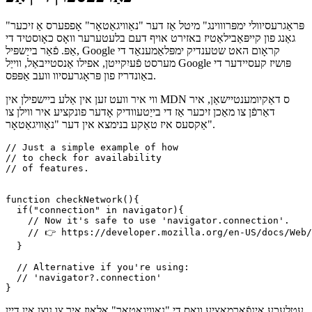
ווי אַזוי דער "נאַוויגאַטאָר" קענען פּראַגרעסיוולי
פֿאַרבעסערן דיין אַפּ
"פּראַגרעסיוולי ימפּרוווינג" מיטל אַז דער "נאַוויגאַטאָר" אָפפערס אַ זיכער
גאַנג פון קייפּאַבילאַטיז באזירט אויף דעם בלעטערער וואָס כאָוסטיד די
אַפּ. פֿאַר בייַשפּיל, Google קראָום האט שטענדיק ימפּלאַמענאַד די
מערסט פֿעיִקייטן, אפילו אַנסטייבאַל, ווייַל Google פּושיז קעסיידער די
באַונדריז פון פּראָגרעסיוו וועב אַפּפּס.
ווי איר וועט זען אין אַלע ביישפילן אין MDN ס דאַקיומענטיישאַן, איר
דאַרפֿן צו מאַכן זיכער אַז די בייַטעוודיק אָדער פונקציע איר ווילן צו
אַקסעס איז טאַקע בנימצא אין דער "נאַוויגאַטאָר".
// Just a simple example of how

// to check for availability 

// of features.

function checkNetwork(){

  if("connection" in navigator){

    // Now it's safe to use 'navigator.connection'.

    // 👉 https://developer.mozilla.org/en-US/docs/Web/
  }

  // Alternative if you're using:

  // 'navigator?.connection'
