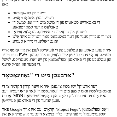
עטלעכע אינפֿאָרמאַציע וואָס די "נאַוויגאַטאָר" אַלאַוז איר צו נוצן אין דיין
אַפּ:
נומער פון קפּו-קאָרעס
דיטיילד נעץ אינפֿאָרמאַציע
די באַטאַרייע סטאַטוס פון די מיטל מיט דיין אַפּ, למשל די
טאַבלעט אָדער סמאַרטפאָנע
לייענען און טראַקינג די איצטיקע געאָלאָקאַטיאָן
ניצן די געבוירן מעניו פון דער באַלעבאָס פֿאַר ייַנטיילונג אינהאַלט
קאַנטראָולינג די מידיאַ סעסיע
איר קענען טאַקע זען עטלעכע פון די פֿעיִקייטן לעבן און אין קאַמף אויף
דעם זייער PWA. מעגילע אַראָפּ צו די סוף פון קיין בלאַט, ווו איר קענען
זען עטלעכע פון די פאַראַנען ימפּלאַמאַנץ פון ייַזנוואַרג-מעטריקס, למשל
די נומער פון קפּו-קאָרעס.
ארבעטן מיט די "נאַוויגאַטאָר"
דער אַרטיקל יימז בלויז צו געבן איר אַ זייער קורץ הקדמה צו די
פּאַסאַבילאַטיז וואָס קומען מיט די "נאַוויגאַטאָר" פֿאַר פּראָגרעסיוו וועב
אַפּפּס. MDN האט אַ גרויס איבערבליק בלאַט און דאַקיומענטיישאַנז
וועגן יעדער פון די פאַראַנען פֿעיִקייטן.