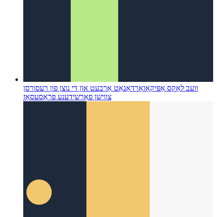
וועב לאַקס אַפּי
קאָואָרדאַנאַט אַרבעט און די נוצן פון רעסורסן
צווישן פאַרשידענע פּראַסעסאַז