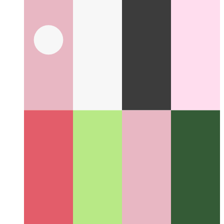
טייפּסקריפּט
נעמען אַ דיטיילד קוק אין די ימפּלאַמענטיישאַן פון אַ
פּרובירן-כאַפּן-לעסאָף-בלאָק