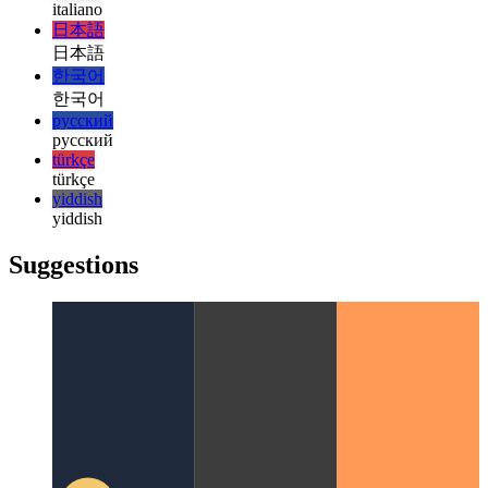
magyar
magyar
italiano
italiano
日本語
日本語
한국어
한국어
русский
русский
türkçe
türkçe
yiddish
yiddish
Suggestions