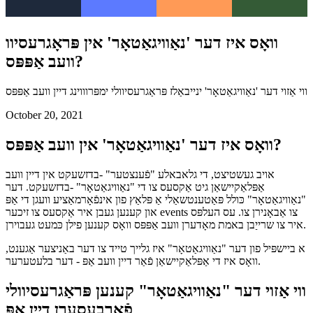
וואָס איז דער 'נאַוויגאַטאָר' אין פּראָגרעסיוו
וועב אַפּפּס?
ווי אַזוי דער 'נאַוויגאַטאָר' ינייבאַלז פּראַגרעסיוולי ימפּרוווינג דיין וועב אַפּפּס
October 20, 2021
וואָס איז דער 'נאַוויגאַטאָר' אין וועב אַפּפּס?
אויב געשטיצט, די גלאבאלע "פֿענצטער" -בדזשעקט אין דיין וועב
אַפּלאַקיישאַן גיט אַקסעס צו די "נאַוויגאַטאָר" -בדזשעקט. דער
"נאַוויגאַטאָר" כּולל פּאַטענטשאַלי אַ פּלאַץ פון אינפֿאָרמאַציע וועגן די אַפּ
און קענען געבן איר אַקסעס צו זיכער events צו אַבאָנירן צו. עס העלפּס
איר צו שרייַבן באמת מאָדערן וועב אַפּפּס וואָס קענען פילן כּמעט געבוירן.
א ביישפּיל פון דער "נאַוויגאַטאָר" איז גלייך טייד צו דער באַניצער אַגענט,
וואָס איז די אַפּלאַקיישאַן פֿאַר דיין וועב אַפּ - דער בלעטערער.