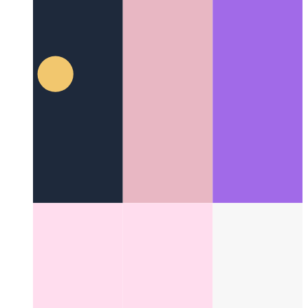
קאַללבאַקקס אין דיין פּוואַ
Categories