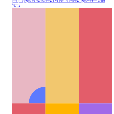
פּוואַ ווייבריישאַן אַפּי
זאל ס נוצן די נאַוויגאַטאָר צו שאָקלען דיין
מיטל