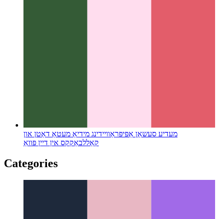
מעדיע סעשאַן אַפּי
פּראַוויידינג מידיאַ מעטאַ דאַטן און