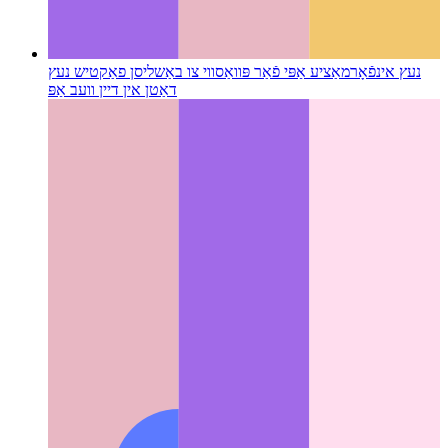
נעץ אינפֿאָרמאַציע אַפּי פֿאַר פּוואַס
ווי צו באַשליסן פאַקטיש נעץ
דאַטן אין דיין וועב אַפּ