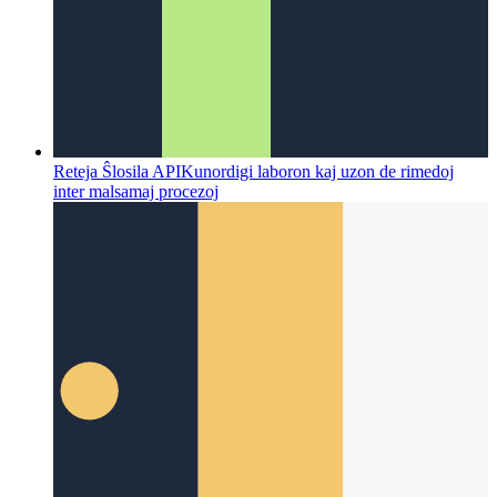
Reteja Ŝlosila API
Kunordigi laboron kaj uzon de rimedoj
inter malsamaj procezoj