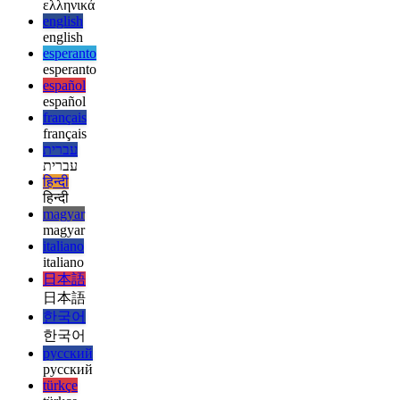
deutsch
ελληνικά
ελληνικά
english
english
esperanto
esperanto
español
español
français
français
עברית
עברית
हिन्दी
हिन्दी
magyar
magyar
italiano
italiano
日本語
日本語
한국어
한국어
русский