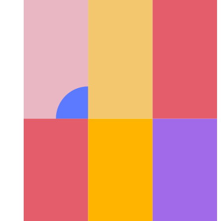
API pri vibrado de PWA
Ni uzu la navigilon por skui vian
aparaton