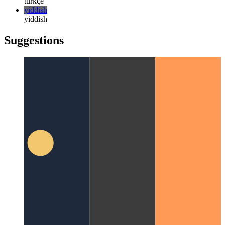
русский
türkçe
türkçe
yiddish
yiddish
Suggestions