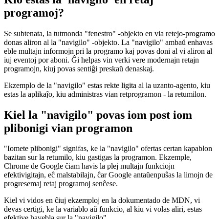
October 20, 2021
Kio estas la 'navigilo' en retaj
programoj?
Se subtenata, la tutmonda "fenestro" -objekto en via retejo-programo
donas aliron al la "navigilo" -objekto. La "navigilo" ambaŭ enhavas
eble multajn informojn pri la programo kaj povas doni al vi aliron al
iuj eventoj por aboni. Ĝi helpas vin verki vere modernajn retajn
programojn, kiuj povas sentiĝi preskaŭ denaskaj.
Ekzemplo de la "navigilo" estas rekte ligita al la uzanto-agento, kiu
estas la aplikaĵo, kiu administras vian retprogramon - la retumilon.
Kiel la "navigilo" povas iom post iom
plibonigi vian programon
"Iomete plibonigi" signifas, ke la "navigilo" ofertas certan kapablon
bazitan sur la retumilo, kiu gastigas la programon. Ekzemple,
Chrome de Google ĉiam havis la plej multajn funkciojn
efektivigitajn, eĉ malstabilajn, ĉar Google antaŭenpuŝas la limojn de
progresemaj retaj programoj senĉese.