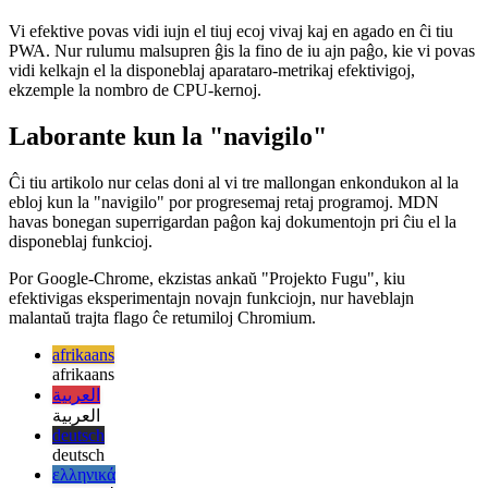
uzante la denaskan menuon de la gastiganto por dividi
enhavon
kontrolante la amaskomunikan sesion
Vi efektive povas vidi iujn el tiuj ecoj vivaj kaj en agado en ĉi tiu
PWA. Nur rulumu malsupren ĝis la fino de iu ajn paĝo, kie vi povas
vidi kelkajn el la disponeblaj aparataro-metrikaj efektivigoj,
ekzemple la nombro de CPU-kernoj.
Laborante kun la "navigilo"
Ĉi tiu artikolo nur celas doni al vi tre mallongan enkondukon al la
ebloj kun la "navigilo" por progresemaj retaj programoj. MDN
havas bonegan superrigardan paĝon kaj dokumentojn pri ĉiu el la
disponeblaj funkcioj.
Por Google-Chrome, ekzistas ankaŭ "Projekto Fugu", kiu
efektivigas eksperimentajn novajn funkciojn, nur haveblajn
malantaŭ trajta flago ĉe retumiloj Chromium.
afrikaans
afrikaans
العربية
العربية
deutsch