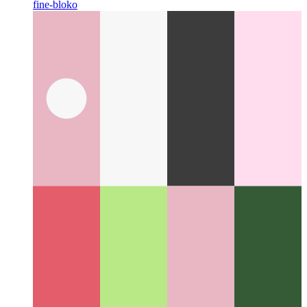
Altnivela try / catch / fine en Ĝavaskripto kaj
Tajpskribo
Rigardu detale la efektivigon de provo-kaptaĵo-
fine-bloko