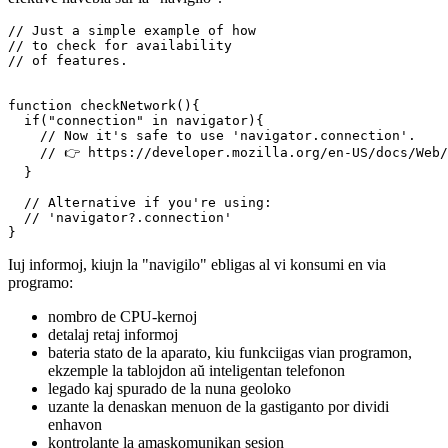
Kiel vi vidos en ĉiuj ekzemploj en la dokumentado de MDN, vi
devas certigi, ke la variablo aŭ funkcio, al kiu vi volas aliri, estas
efektive havebla sur la "navigilo".
// Just a simple example of how

// to check for availability 

// of features.

function checkNetwork(){

  if("connection" in navigator){

    // Now it's safe to use 'navigator.connection'.

    // 👉 https://developer.mozilla.org/en-US/docs/Web/
  }

  // Alternative if you're using:

  // 'navigator?.connection'

Iuj informoj, kiujn la "navigilo" ebligas al vi konsumi en via
programo:
nombro de CPU-kernoj
detalaj retaj informoj
bateria stato de la aparato, kiu funkciigas vian programon,
ekzemple la tablojdon aŭ inteligentan telefonon
legado kaj spurado de la nuna geoloko