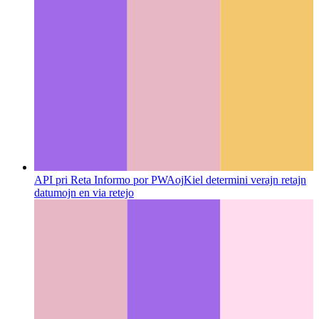
API pri Reta Informo por PWAoj
Kiel determini verajn retajn
datumojn en via retejo