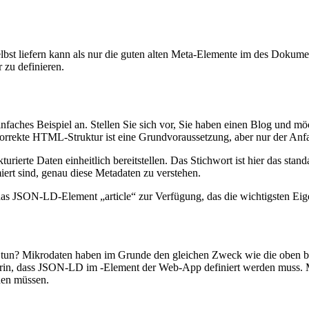
elbst liefern kann als nur die guten alten Meta-Elemente im des Dok
 zu definieren.
faches Beispiel an. Stellen Sie sich vor, Sie haben einen Blog und mö
 korrekte HTML-Struktur ist eine Grundvoraussetzung, aber nur der Anf
rte Daten einheitlich bereitstellen. Das Stichwort ist hier das stand
ert sind, genau diese Metadaten zu verstehen.
as JSON-LD-Element „article“ zur Verfügung, das die wichtigsten Eigen
 zu tun? Mikrodaten haben im Grunde den gleichen Zweck wie die oben
darin, dass JSON-LD im -Element der Web-App definiert werden muss. M