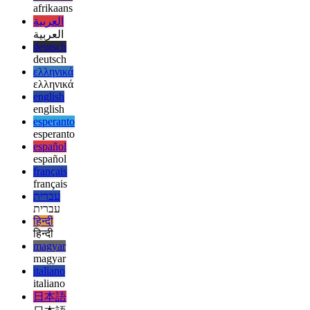
JSON-LD.
afrikaans
afrikaans
العربية
العربية
deutsch
deutsch
ελληνικά
ελληνικά
english
english
esperanto
esperanto
español
español
français
français
עברית
עברית
हिन्दी
हिन्दी
magyar
magyar
italiano