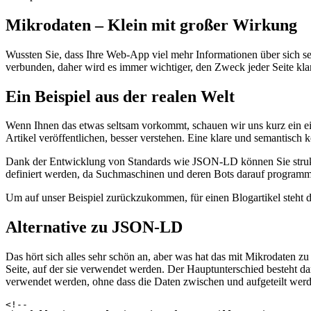
So erweitern Sie Ihre Seiten mit mehr semantischen Informationen
16. April 2021
Mikrodaten – Klein mit großer Wirkung
Wussten Sie, dass Ihre Web-App viel mehr Informationen über sich s
verbunden, daher wird es immer wichtiger, den Zweck jeder Seite klar
Ein Beispiel aus der realen Welt
Wenn Ihnen das etwas seltsam vorkommt, schauen wir uns kurz ein ein
Artikel veröffentlichen, besser verstehen. Eine klare und semantisch
Dank der Entwicklung von Standards wie JSON-LD können Sie strukturie
definiert werden, da Suchmaschinen und deren Bots darauf programmi
Um auf unser Beispiel zurückzukommen, für einen Blogartikel steht d
Alternative zu JSON-LD
Das hört sich alles sehr schön an, aber was hat das mit Mikrodaten
Seite, auf der sie verwendet werden. Der Hauptunterschied besteht 