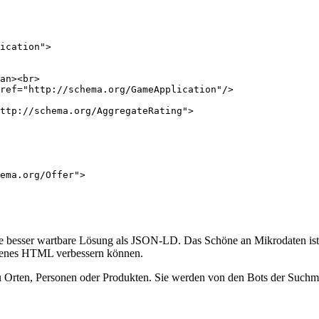
den müssen.
ication">

an><br>

ref="http://schema.org/GameApplication"/>

ttp://schema.org/AggregateRating">

ema.org/Offer">

e besser wartbare Lösung als JSON-LD. Das Schöne an Mikrodaten ist, 
ndenes HTML verbessern können.
u Orten, Personen oder Produkten. Sie werden von den Bots der Suchmas