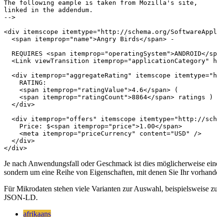
verwendet werden, ohne dass die Daten zwischen und aufgeteilt wer
<!-- 

The following eample is taken from Mozilla's site,

linked in the addendum. 

-->

<div itemscope itemtype="http://schema.org/SoftwareAppl
  <span itemprop="name">Angry Birds</span> -

  REQUIRES <span itemprop="operatingSystem">ANDROID</sp
  <Link viewTransition itemprop="applicationCategory" h
  <div itemprop="aggregateRating" itemscope itemtype="h
    RATING:

    <span itemprop="ratingValue">4.6</span> (

    <span itemprop="ratingCount">8864</span> ratings )

  </div>

  <div itemprop="offers" itemscope itemtype="http://sch
    Price: $<span itemprop="price">1.00</span>

    <meta itemprop="priceCurrency" content="USD" />

  </div>

Je nach Anwendungsfall oder Geschmack ist dies möglicherweise ein
sondern um eine Reihe von Eigenschaften, mit denen Sie Ihr vorha
Für Mikrodaten stehen viele Varianten zur Auswahl, beispielsweise z