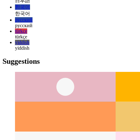
italiano
日本語
日本語
한국어
한국어
русский
русский
türkçe
türkçe
yiddish
yiddish
Suggestions