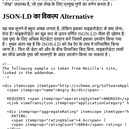
संरचित डेटा प्रदान कर सकते हैं। यहां कीवर्ड मानकीकृत प्रारूप है जिसमें यह
अतिरिक्त मेटाडेटा आपके द्वारा परिभाषित किया जाता है, क्योंकि खोज इंजन और
उनके बॉट को इस मेटाडेटा को ठीक से समझने के लिए प्रोग्राम किया जाता है।
हमारे उदाहरण पर वापस आते हैं, एक ब्लॉग लेख के लिए, JSON-LD तत्व
"लेख" उपलब्ध है, जो एक लेख के लिए प्रमुख गुणों का वर्णन करता है।
JSON-LD का विकल्प Alternative
यह सब सुनने में बहुत अच्छा लगता है, लेकिन इसका माइक्रोडेटा से क्या लेना-
देना है? माइक्रोडेटा का मूल रूप से ऊपर वर्णित JSON-LD जैसा ही उद्देश्य है:
उस पृष्ठ के लिए अधिक मेटाडेटा प्रदान करें जिसमें इसका उपयोग किया गया
है। मुख्य अंतर यह है कि JSON-LD को वेब ऐप के तत्व में परिभाषित किया
जाना है। फिर भी डेटा को और के बीच विभाजित किए बिना, माइक्रोडेटा तत्वों
का सीधे आपके पृष्ठ की सामग्री के अंदर उपयोग किया जा सकता है।
<!-- 

The following eample is taken from Mozilla's site,

linked in the addendum. 

-->

<div itemscope itemtype="http://schema.org/SoftwareAppl
  <span itemprop="name">Angry Birds</span> -

  REQUIRES <span itemprop="operatingSystem">ANDROID</sp
  <Link viewTransition itemprop="applicationCategory" h