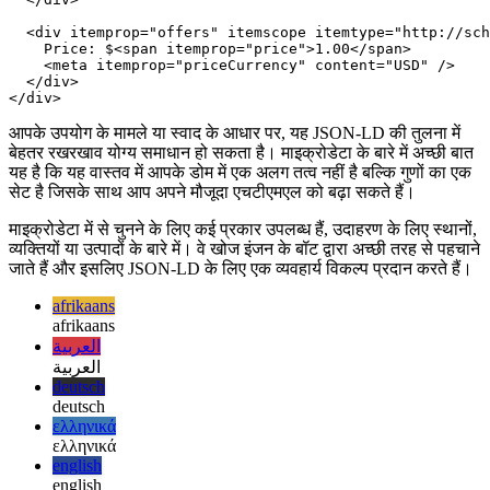
  <div itemprop="aggregateRating" itemscope itemtype="h
    RATING:

    <span itemprop="ratingValue">4.6</span> (

    <span itemprop="ratingCount">8864</span> ratings )

  </div>

  <div itemprop="offers" itemscope itemtype="http://sch
    Price: $<span itemprop="price">1.00</span>

    <meta itemprop="priceCurrency" content="USD" />

  </div>

आपके उपयोग के मामले या स्वाद के आधार पर, यह JSON-LD की तुलना में
बेहतर रखरखाव योग्य समाधान हो सकता है। माइक्रोडेटा के बारे में अच्छी बात
यह है कि यह वास्तव में आपके डोम में एक अलग तत्व नहीं है बल्कि गुणों का एक
सेट है जिसके साथ आप अपने मौजूदा एचटीएमएल को बढ़ा सकते हैं।
माइक्रोडेटा में से चुनने के लिए कई प्रकार उपलब्ध हैं, उदाहरण के लिए स्थानों,
व्यक्तियों या उत्पादों के बारे में। वे खोज इंजन के बॉट द्वारा अच्छी तरह से पहचाने
जाते हैं और इसलिए JSON-LD के लिए एक व्यवहार्य विकल्प प्रदान करते हैं।
afrikaans
afrikaans
العربية
العربية
deutsch