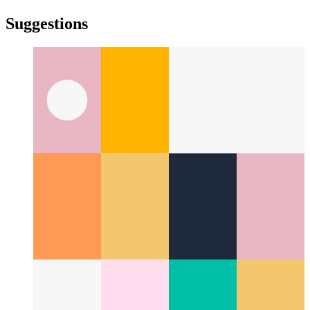
türkçe
türkçe
yiddish
yiddish
Suggestions