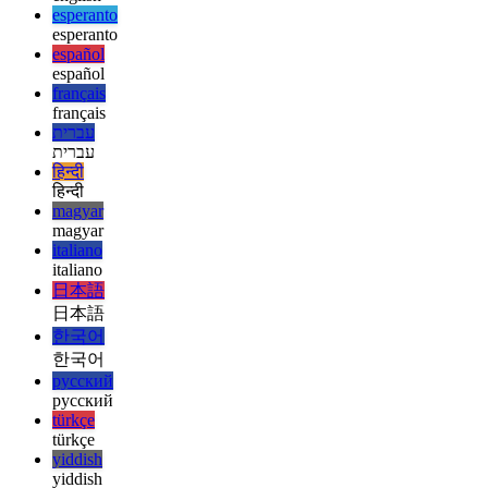
deutsch
ελληνικά
ελληνικά
english
english
esperanto
esperanto
español
español
français
français
עברית
עברית
हिन्दी
हिन्दी
magyar
magyar
italiano
italiano
日本語
日本語
한국어
한국어
русский
русский