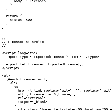
  // const licenses = await fetch(url).then((response) 
  if (licenses) {

    return {

      body: { licenses }

    };

  }

  return {

    status: 500

  };

}

//

// LicenseList.svelte

//

<script lang="ts">

  import type { ExportedLicense } from "../types";

  export let licenses: ExportedLicense[];

</script>

<ul>

  {#each licenses as l}

    <li>

      <a

        href={l.link.replace("git+", "").replace(".git"
        alt={`License for ${l.name}`}
