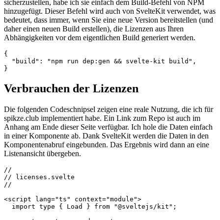
Da dies eine sich wiederholende Aufgabe ist, die vor jedem
Deployment durchgeführt werden muss, um eine aktuelle Ausgabe
sicherzustellen, habe ich sie einfach dem Build-Befehl von NPM
hinzugefügt. Dieser Befehl wird auch von SvelteKit verwendet, was
bedeutet, dass immer, wenn Sie eine neue Version bereitstellen (und
daher einen neuen Build erstellen), die Lizenzen aus Ihren
Abhängigkeiten vor dem eigentlichen Build generiert werden.
{

  "build": "npm run dep:gen && svelte-kit build",

Verbrauchen der Lizenzen
Die folgenden Codeschnipsel zeigen eine reale Nutzung, die ich für
spikze.club implementiert habe. Ein Link zum Repo ist auch im
Anhang am Ende dieser Seite verfügbar. Ich hole die Daten einfach
in einer Komponente ab. Dank SvelteKit werden die Daten in den
Komponentenabruf eingebunden. Das Ergebnis wird dann an eine
Listenansicht übergeben.
//

// licenses.svelte

//
