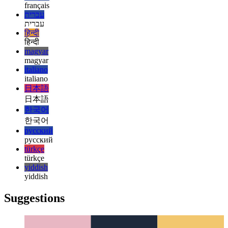
esperanto
español
español
français
français
עברית
עברית
हिन्दी
हिन्दी
magyar
magyar
italiano
italiano
日本語
日本語
한국어
한국어
русский
русский
türkçe
türkçe
yiddish
yiddish