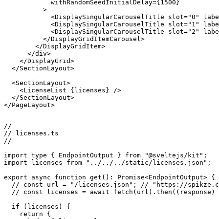
          <DisplayGridItemCarousel

            withRandomInitialDirection

            countItems={3}

            withInitialDelay={750}

            withRandomSeedInitialDelay={1500}

          >

            <DisplaySingularCarouselTitle slot="0" labe
            <DisplaySingularCarouselTitle slot="1" labe
            <DisplaySingularCarouselTitle slot="2" labe
          </DisplayGridItemCarousel>

        </DisplayGridItem>

      </div>

    </DisplayGrid>

  </SectionLayout>

  <SectionLayout>

    <LicenseList {licenses} />

  </SectionLayout>

</PageLayout>

//

// licenses.ts

//

import type { EndpointOutput } from "@sveltejs/kit";

import licenses from "../../../static/licenses.json";

export async function get(): Promise<EndpointOutput> {

  // const url = "/licenses.json"; // "https://spikze.c