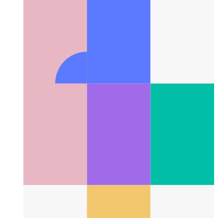
Richten Sie HMR für SvelteKit mit Gitpod ein
So verwenden
Sie Hot Module Reload mit SvelteKit und Gitpod