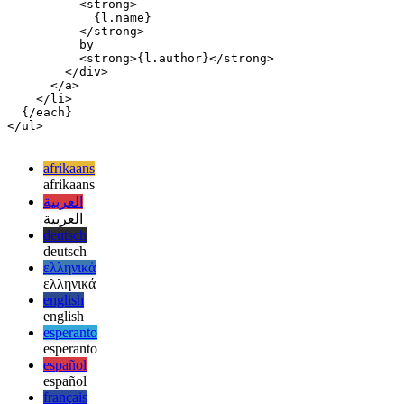
        rel="external"

        target="_blank"

      >

        <div class="hover:text-slate-400 duration-200 e
          <strong>

            {l.name}

          </strong>

          by

          <strong>{l.author}</strong>

        </div>

      </a>

    </li>

  {/each}

</ul>

afrikaans
afrikaans
العربية
العربية
deutsch
deutsch
ελληνικά
ελληνικά
english
english
esperanto