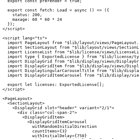
<script lang="ts" context="module">

  import type { Load } from "@sveltejs/kit";

  export const prerender = true;

  export const fetch: Load = async () => ({

    status: 200,

    maxage: 60 * 60 * 24

  });

</script>

<script lang="ts">

  import PageLayout from "$lib/layout/views/PageLayout.
  import SectionLayout from "$lib/layout/views/SectionL
  import LicenseList from "$lib/license/views/LicenseLi
  import type { ExportedLicense } from "$lib/license/ty
  import DisplayGrid from "$lib/display/views/DisplayGr
  import DisplayGridItem from "$lib/display/views/Displ
  import DisplaySingularCarouselTitle from "$lib/displa
  import DisplayGridItemCarousel from "$lib/display/vie
  export let licenses: ExportedLicense[];

</script>

<PageLayout>

  <SectionLayout>

    <DisplayGrid slot="header" variant="2/1">

      <div class="col-span-2">

        <DisplayGridItem>
