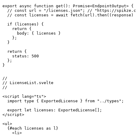
//

import type { EndpointOutput } from "@sveltejs/kit";

import licenses from "../../../static/licenses.json";

export async function get(): Promise<EndpointOutput> {

  // const url = "/licenses.json"; // "https://spikze.c
  // const licenses = await fetch(url).then((response) 
  if (licenses) {

    return {

      body: { licenses }

    };

  }

  return {

    status: 500

  };

}

//

// LicenseList.svelte

//

<script lang="ts">

  import type { ExportedLicense } from "../types";

  export let licenses: ExportedLicense[];

</script>
