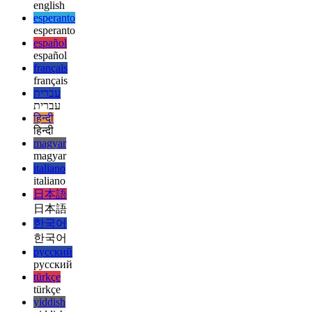
ελληνικά
ελληνικά
english
english
esperanto
esperanto
español
español
français
français
עברית
עברית
हिन्दी
हिन्दी
magyar
magyar
italiano
italiano
日本語
日本語
한국어
한국어
русский
русский