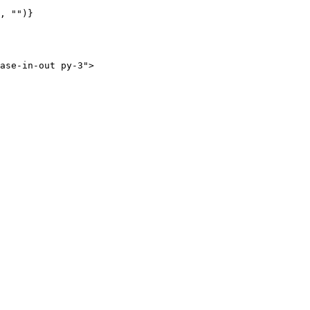
, "")}

ase-in-out py-3">
