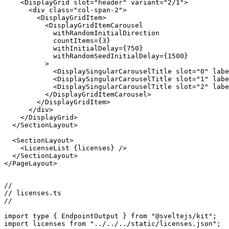
</script>

<PageLayout>

  <SectionLayout>

    <DisplayGrid slot="header" variant="2/1">

      <div class="col-span-2">

        <DisplayGridItem>

          <DisplayGridItemCarousel

            withRandomInitialDirection

            countItems={3}

            withInitialDelay={750}

            withRandomSeedInitialDelay={1500}

          >

            <DisplaySingularCarouselTitle slot="0" labe
            <DisplaySingularCarouselTitle slot="1" labe
            <DisplaySingularCarouselTitle slot="2" labe
          </DisplayGridItemCarousel>

        </DisplayGridItem>

      </div>

    </DisplayGrid>

  </SectionLayout>

  <SectionLayout>

    <LicenseList {licenses} />

  </SectionLayout>

</PageLayout>

//

// licenses.ts
