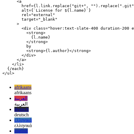
<ul>

  {#each licenses as l}

    <li>

      <a

        href={l.link.replace("git+", "").replace(".git"
        alt={`License for ${l.name}`}

        rel="external"

        target="_blank"

      >

        <div class="hover:text-slate-400 duration-200 e
          <strong>

            {l.name}

          </strong>

          by

          <strong>{l.author}</strong>

        </div>

      </a>

    </li>

  {/each}

</ul>

afrikaans
afrikaans
العربية
العربية
deutsch
deutsch