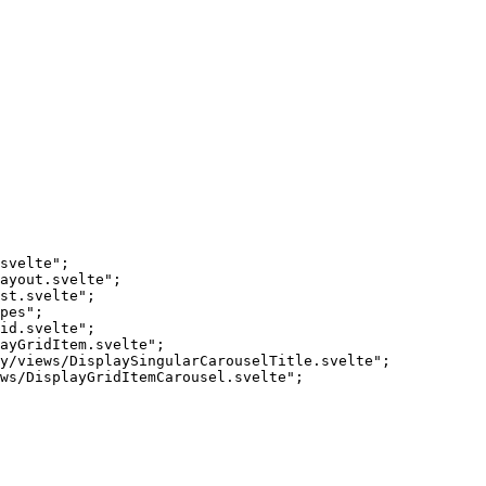
té para spikze.club. Un enlace al repositorio también está disponible 
da del componente. Luego, el resultado se pasa a una vista de lista.
svelte";

ayout.svelte";

st.svelte";

pes";

id.svelte";

ayGridItem.svelte";

y/views/DisplaySingularCarouselTitle.svelte";

ws/DisplayGridItemCarousel.svelte";
