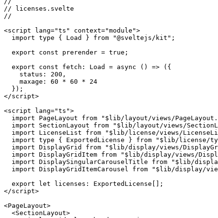
Los siguientes fragmentos de código muestran un uso real que implemen
un componente. Gracias a SvelteKit, los datos se alinean con la búsque
//

// licenses.svelte

//

<script lang="ts" context="module">

  import type { Load } from "@sveltejs/kit";

  export const prerender = true;

  export const fetch: Load = async () => ({

    status: 200,

    maxage: 60 * 60 * 24

  });

</script>

<script lang="ts">

  import PageLayout from "$lib/layout/views/PageLayout.
  import SectionLayout from "$lib/layout/views/SectionL
  import LicenseList from "$lib/license/views/LicenseLi
  import type { ExportedLicense } from "$lib/license/ty
  import DisplayGrid from "$lib/display/views/DisplayGr
  import DisplayGridItem from "$lib/display/views/Displ
  import DisplaySingularCarouselTitle from "$lib/displa
  import DisplayGridItemCarousel from "$lib/display/vie
  export let licenses: ExportedLicense[];
