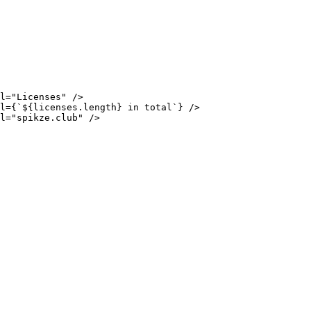
l="Licenses" />

l={`${licenses.length} in total`} />

l="spikze.club" />
