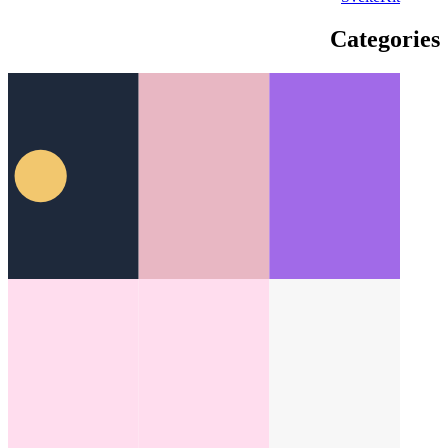
תיקיית lib מותאמת אישית ב-SvelteKit
כיצד ליצור כינוי נתיב ב-
SvelteKit
Categories