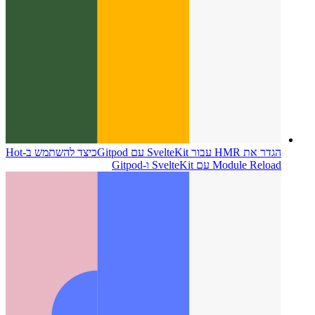
הגדר את HMR עבור SvelteKit עם Gitpod
כיצד להשתמש ב-Hot
Module Reload עם SvelteKit ו-Gitpod