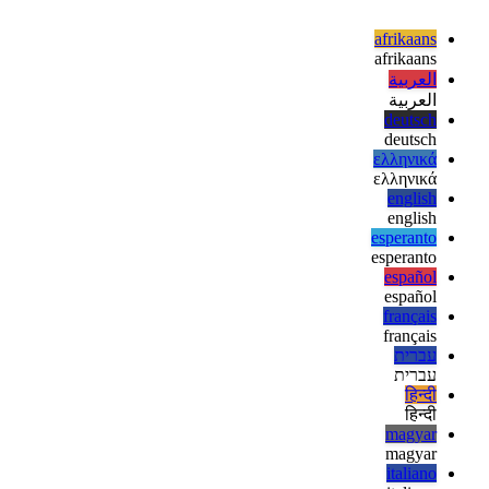
        </div>

      </a>

    </li>

  {/each}

</ul>

afrikaans
afrikaans
العربية
العربية
deutsch
deutsch
ελληνικά
ελληνικά
english
english
esperanto
esperanto
español
español
français
français
עברית
עברית
हिन्दी