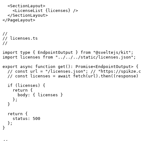
          </DisplayGridItemCarousel>

        </DisplayGridItem>

      </div>

    </DisplayGrid>

  </SectionLayout>

  <SectionLayout>

    <LicenseList {licenses} />

  </SectionLayout>

</PageLayout>

//

// licenses.ts

//

import type { EndpointOutput } from "@sveltejs/kit";

import licenses from "../../../static/licenses.json";

export async function get(): Promise<EndpointOutput> {

  // const url = "/licenses.json"; // "https://spikze.c
  // const licenses = await fetch(url).then((response) 
  if (licenses) {

    return {

      body: { licenses }

    };

  }

  return {
