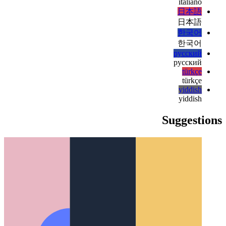
हिन्दी
magyar
magyar
italiano
italiano
日本語
日本語
한국어
한국어
русский
русский
türkçe
türkçe
yiddish
yiddish
Suggestions