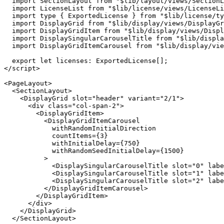
  });

</script>

<script lang="ts">

  import PageLayout from "$lib/layout/views/PageLayout.
  import SectionLayout from "$lib/layout/views/SectionL
  import LicenseList from "$lib/license/views/LicenseLi
  import type { ExportedLicense } from "$lib/license/ty
  import DisplayGrid from "$lib/display/views/DisplayGr
  import DisplayGridItem from "$lib/display/views/Displ
  import DisplaySingularCarouselTitle from "$lib/displa
  import DisplayGridItemCarousel from "$lib/display/vie
  export let licenses: ExportedLicense[];

</script>

<PageLayout>

  <SectionLayout>

    <DisplayGrid slot="header" variant="2/1">

      <div class="col-span-2">

        <DisplayGridItem>

          <DisplayGridItemCarousel

            withRandomInitialDirection

            countItems={3}

            withInitialDelay={750}

            withRandomSeedInitialDelay={1500}

          >

            <DisplaySingularCarouselTitle slot="0" labe
            <DisplaySingularCarouselTitle slot="1" labe
            <DisplaySingularCarouselTitle slot="2" labe