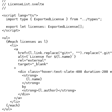
    status: 500

  };

}

//

// LicenseList.svelte

//

<script lang="ts">

  import type { ExportedLicense } from "../types";

  export let licenses: ExportedLicense[];

</script>

<ul>

  {#each licenses as l}

    <li>

      <a

        href={l.link.replace("git+", "").replace(".git"
        alt={`License for ${l.name}`}

        rel="external"

        target="_blank"

      >

        <div class="hover:text-slate-400 duration-200 e
          <strong>

            {l.name}

          </strong>

          by

          <strong>{l.author}</strong>
