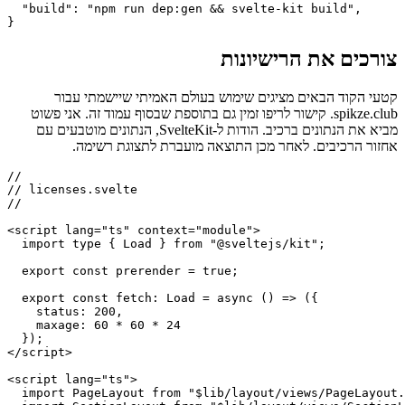
זו משמשת גם את SvelteKit, כלומר בכל פעם שאתה פורס גרסה חדשה
(ולכן יוצר מבנה חדש), הרישיונות מהתלות שלך נוצרים לפני הבנייה
בפועל.
{

  "build": "npm run dep:gen && svelte-kit build",

צורכים את הרישיונות
קטעי הקוד הבאים מציגים שימוש בעולם האמיתי שיישמתי עבור
spikze.club. קישור לריפו זמין גם בתוספת שבסוף עמוד זה. אני פשוט
מביא את הנתונים ברכיב. הודות ל-SvelteKit, הנתונים מוטבעים עם
אחזור הרכיבים. לאחר מכן התוצאה מועברת לתצוגת רשימה.
//

// licenses.svelte

//

<script lang="ts" context="module">

  import type { Load } from "@sveltejs/kit";

  export const prerender = true;

  export const fetch: Load = async () => ({

    status: 200,

    maxage: 60 * 60 * 24
