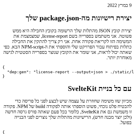
מחולל רישיונות ב-SvelteKit
צור רשימה של תלות עבור פרויקט SvelteKit שלך
9 במרץ 2022
יצירת רישיונות מה-package.json שלך
יצירת קובץ JSON מהתלות שלך הרשומה בקובץ החבילה היא ממש
פשוטה. אני משתמש בספרייה בשם license-report, שמצמצמת את
המשימה הזו לקריאת פקודה אחת. אני רק צריך להתקין את החבילה
כתלות בפיתוח עבור הפרויקט שלי והוספתי את ה-NPM-script הבא. כפי
שאתה יכול לראות, אני שומר את הקובץ שנוצר בספרייה הסטטית לגישה
מאוחרת יותר.
{

  "dep:gen": "license-report --output=json > ./static/l
עם כל בניית SvelteKit
מכיוון שזו משימה שחוזרת על עצמה שיש לבצע לפני כל פריסה כדי
להבטיח פלט נוכחי, פשוט הוספתי אותה לפקודה build של NPM. פקודה