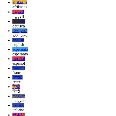
français
français
עברית
עברית
हिन्दी
हिन्दी
magyar
magyar
italiano
italiano
日本語
日本語
한국어
한국어
русский
русский
türkçe
türkçe
yiddish
yiddish
Suggestions