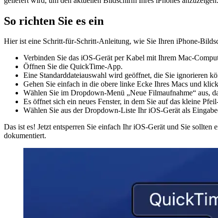
Wussten Sie, dass es in Apples macOS ein integriertes System gibt,
geliefert wird, um den aktuellen Bildschirm Ihres iPhones anzuzeigen
So richten Sie es ein
Hier ist eine Schritt-für-Schritt-Anleitung, wie Sie Ihren iPhone-Bil
Verbinden Sie das iOS-Gerät per Kabel mit Ihrem Mac-Comput
Öffnen Sie die QuickTime-App.
Eine Standarddateiauswahl wird geöffnet, die Sie ignorieren k
Gehen Sie einfach in die obere linke Ecke Ihres Macs und klick
Wählen Sie im Dropdown-Menü „Neue Filmaufnahme“ aus, das ist
Es öffnet sich ein neues Fenster, in dem Sie auf das kleine Pf
Wählen Sie aus der Dropdown-Liste Ihr iOS-Gerät als Eingabeq
Das ist es! Jetzt entsperren Sie einfach Ihr iOS-Gerät und Sie sollte
dokumentiert.
Image 7c6f8f447ced
Image 463ba754d88d