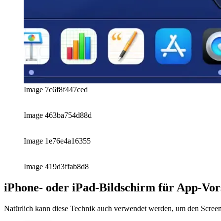
Image 1e76e4a16355
Image 419d3ffab8d8
iPhone- oder iPad-Bildschirm für App-Vo
Natürlich kann diese Technik auch verwendet werden, um den Screenc
afrikaans
afrikaans
العربية
العربية
deutsch
deutsch
ελληνικά
ελληνικά
english
english
esperanto
esperanto
español
español