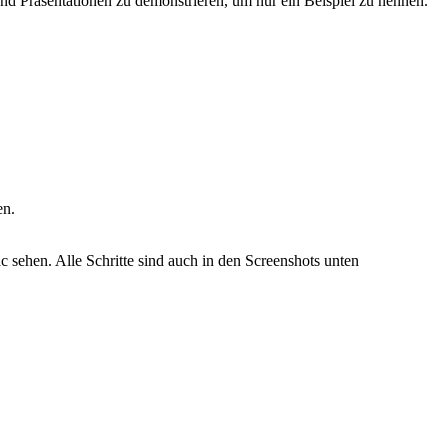
en? Sie können die QuickTime-App verwenden, die mit jedem Mac
end Präsentationen zu demonstrieren, um nur ein Beispiel zu nennen.
en.
c sehen. Alle Schritte sind auch in den Screenshots unten