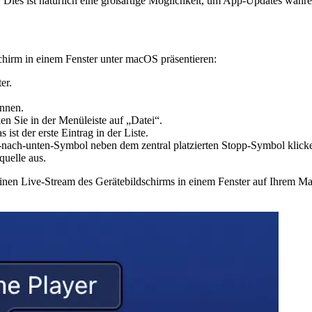
 um den Bildschirm eines angeschlossenen iOS-Geräts direkt anzuzeig
. Dies ist natürlich eine großartige Möglichkeit, um App-Updates währ
dschirm in einem Fenster unter macOS präsentieren:
er.
önnen.
en Sie in der Menüleiste auf „Datei“.
 der erste Eintrag in der Liste.
eil-nach-unten-Symbol neben dem zentral platzierten Stopp-Symbol klick
uelle aus.
n einen Live-Stream des Gerätebildschirms in einem Fenster auf Ihrem Ma