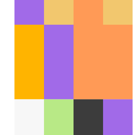
Emulatore Android su Apple M1
Come utilizzare l'emulatore
per Android su dispositivi Apple Silicon