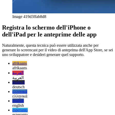
Correggi il webkit mobile 100vh
La gestione di 100vh da
parte di Mobile Webkit potrebbe richiedere più attenzione