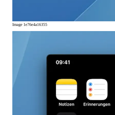
afrikaans
العربية
العربية
deutsch
deutsch
ελληνικά
ελληνικά
english
english
esperanto
esperanto
español
español
français
français
עברית
עברית
हिन्दी
हिन्दी
magyar
magyar
italiano
italiano
日本語