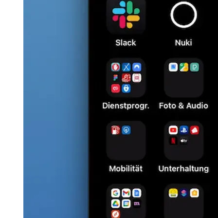
日本語
한국어
한국어
русский
русский
türkçe
türkçe
yiddish
yiddish
Suggestions