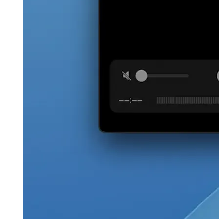
Image 419d3ffab8d8
Registra lo schermo dell'iPhone o
dell'iPad per le anteprime delle app
Naturalmente, questa tecnica può essere utilizzata anche per
generare lo screencast per il video di anteprima dell'App Store, se sei
uno sviluppatore e desideri generare quel supporto.
afrikaans