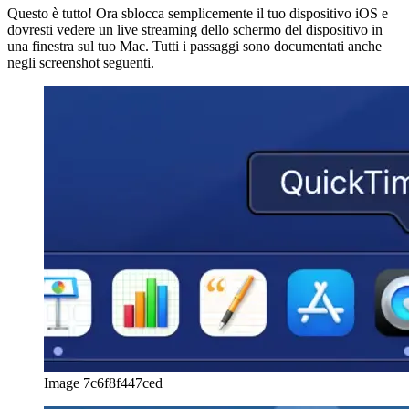
posizionata al centro.
Dal menu a discesa, seleziona il tuo dispositivo iOS come
sorgente di input.
Questo è tutto! Ora sblocca semplicemente il tuo dispositivo iOS e
dovresti vedere un live streaming dello schermo del dispositivo in
una finestra sul tuo Mac. Tutti i passaggi sono documentati anche
negli screenshot seguenti.
Image 7c6f8f447ced
Image 463ba754d88d
Image 1e76e4a16355