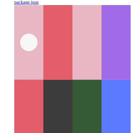
Permesilo-generilo Next.js NPM
Kiel krei licencojn de via
package.json