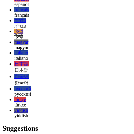
english
esperanto
esperanto
español
español
français
français
עברית
עברית
हिन्दी
हिन्दी
magyar
magyar
italiano
italiano
日本語
日本語
한국어
한국어
русский
русский
türkçe
türkçe
yiddish