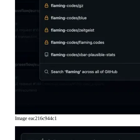
Image eac216c944c1