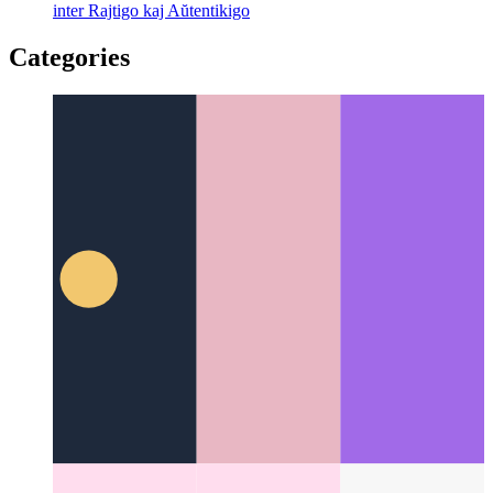
Kio estas AuthN kaj AuthZ
Simpla gvidilo pri la diferenco
inter Rajtigo kaj Aŭtentikigo
Categories