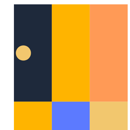
yiddish
Suggestions