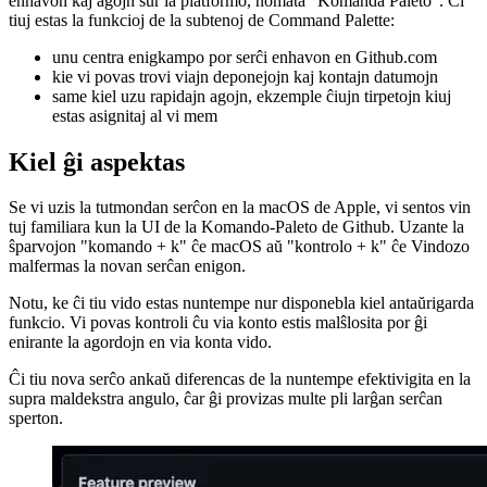
Laŭ via ordono
Github.com provizas novan ilon, kiu ebligas al vi rapide serĉi
enhavon kaj agojn sur la platformo, nomata "Komanda Paleto". Ĉi
tiuj estas la funkcioj de la subtenoj de Command Palette:
unu centra enigkampo por serĉi enhavon en Github.com
kie vi povas trovi viajn deponejojn kaj kontajn datumojn
same kiel uzu rapidajn agojn, ekzemple ĉiujn tirpetojn kiuj
estas asignitaj al vi mem
Kiel ĝi aspektas
Se vi uzis la tutmondan serĉon en la macOS de Apple, vi sentos vin
tuj familiara kun la UI de la Komando-Paleto de Github. Uzante la
ŝparvojon "komando + k" ĉe macOS aŭ "kontrolo + k" ĉe Vindozo
malfermas la novan serĉan enigon.
Notu, ke ĉi tiu vido estas nuntempe nur disponebla kiel antaŭrigarda
funkcio. Vi povas kontroli ĉu via konto estis malŝlosita por ĝi
enirante la agordojn en via konta vido.
Ĉi tiu nova serĉo ankaŭ diferencas de la nuntempe efektivigita en la
supra maldekstra angulo, ĉar ĝi provizas multe pli larĝan serĉan