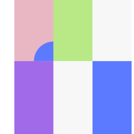
ES6-importado kun parametroj
Kiel transdoni parametrojn al
ES6-modulo kiam vi importas ĝin