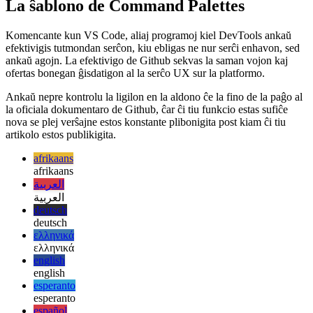
Image a4dd2f3e78de
La ŝablono de Command Palettes
Komencante kun VS Code, aliaj programoj kiel DevTools ankaŭ
efektivigis tutmondan serĉon, kiu ebligas ne nur serĉi enhavon, sed
ankaŭ agojn. La efektivigo de Github sekvas la saman vojon kaj
ofertas bonegan ĝisdatigon al la serĉo UX sur la platformo.
Ankaŭ nepre kontrolu la ligilon en la aldono ĉe la fino de la paĝo al
la oficiala dokumentaro de Github, ĉar ĉi tiu funkcio estas sufiĉe
nova se plej verŝajne estos konstante plibonigita post kiam ĉi tiu
artikolo estos publikigita.
afrikaans
afrikaans
العربية
العربية
deutsch
deutsch
ελληνικά
ελληνικά
english