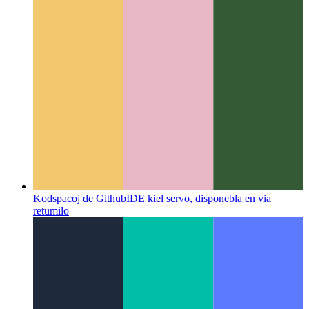
Kodspacoj de Github
IDE kiel servo, disponebla en via
retumilo