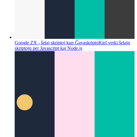
Google ZX - ŝelaj skriptoj kun Ĝavaskripto
Kiel verki ŝelajn
skriptojn per Javascript kaj Node.js