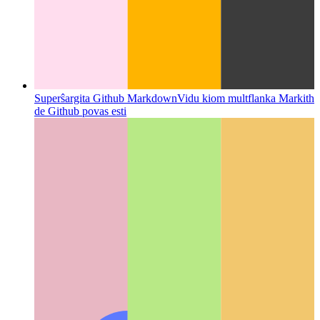
Superŝargita Github Markdown
Vidu kiom multflanka Markith
de Github povas esti