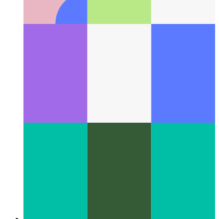
Importación ES6 con parámetros
Cómo pasar parámetros a un
módulo ES6 al importarlo