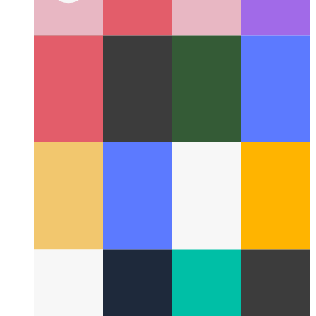
Generador de licencias Next.js NPM
Cómo crear licencias
desde su package.json