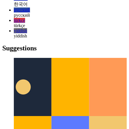
italiano
italiano
日本語
日本語
한국어
한국어
русский
русский
türkçe
türkçe
yiddish
yiddish
Suggestions