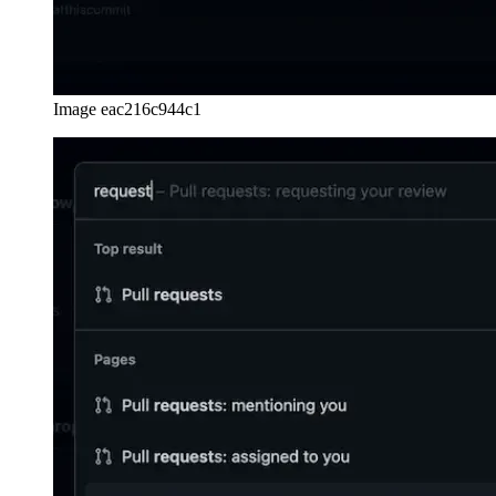
Image eac216c944c1