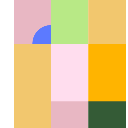
Rebajado de Github sobrealimentado
Vea lo versátil que puede
ser el Markdown de Github