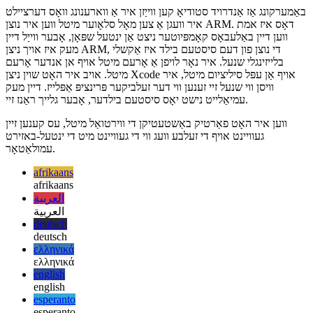
דאָרט, איר קענען אראפקאפיע די געוואלט אַנדרויד סיסטעם בילד בויען
פֿאַר ARM.
באַמערקונג אַז אַנדרויד סטודיאָ קען ווייַזן איר אַ ווארענונג וואָס דערציילט
איר וועגן אַ צען מאָל סלאָוער מיטל ווען איר נוצן ARM. דאָס איז אמת
ווען דיין באַלעבאָס קאָמפּיוטער ניצט אַן ינטעל שפּאָן, אָבער ווייַל דיין
מעק איז אויך ניצן ARM, די נוצן פון דעם סיסטעם בילד איז אַקשלי
בלייזינגלי שנעל. איר נאָר לויפן אַ אָרעם מיטל אויף אן אנדער אָרעם
מיטל. אויב איר האָט שוין ניצן Xcode אויף אַן עפּל סיליציום מיטל, איר
וויסן ווי שנעל זיי זענען ווי דער זעלביקער פּרינציפּ אַפּלייז. דיין מעק
עמיאַלייט נישט יאָס סיסטעם בילדער, אָבער גלייך ראַנז זיי.
ווען איר האָט פאַרטיק באַשטעטיקן די ווירטואַל מיטל, עס קענען זיין
געוויינט אויף די זעלבע וועג ווי די געוויינט מיט די ינטעל-באזירט
עמולאַטאָר.
afrikaans
afrikaans
العربية
العربية
deutsch
deutsch
ελληνικά
ελληνικά
english