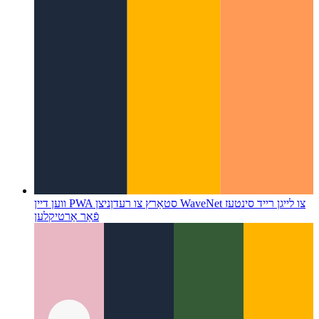
ווען דיין PWA סטאַרץ צו רעדן
ניצן WaveNet צו לייגן רייד סינטעז
פֿאַר אַרטיקלען