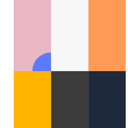
ווי צו נוצן די געבוירן API פון די וועב
וועב ייַנטיילן אַפּי