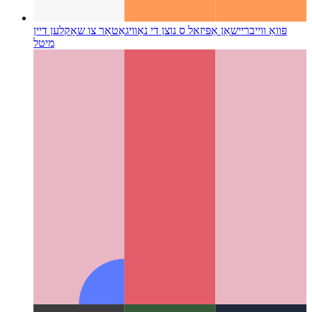
פּוואַ ווייבריישאַן אַפּי
זאל ס נוצן די נאַוויגאַטאָר צו שאָקלען דיין
מיטל