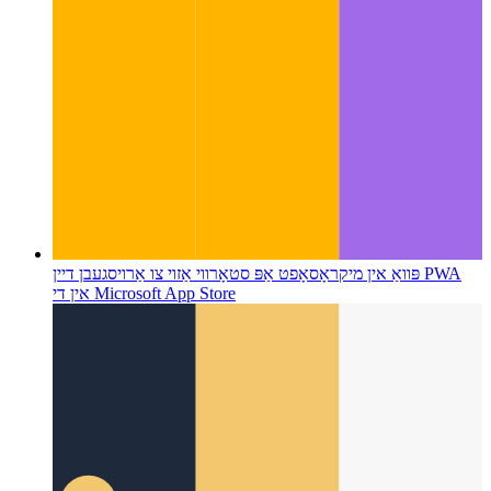
פּוואַ אין מיקראָסאָפט אַפּ סטאָר
ווי אַזוי צו אַרויסגעבן דיין PWA
אין די Microsoft App Store