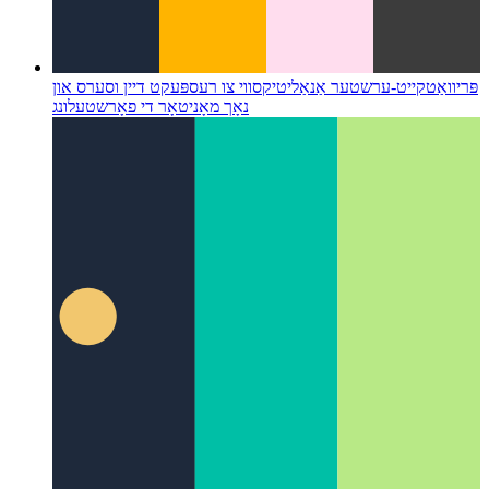
פּריוואַטקייט-ערשטער אַנאַליטיקס
ווי צו רעספּעקט דיין וסערס און
נאָך מאָניטאָר די פאָרשטעלונג