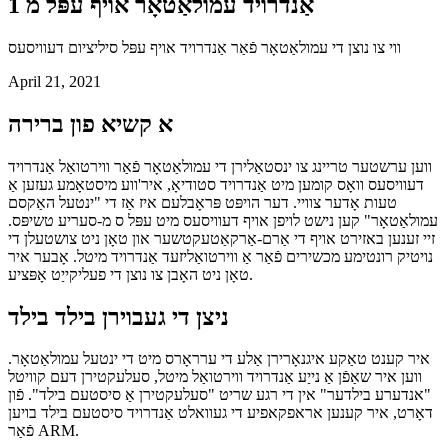
אַנדרויד עמולאַטאָר אויף עפּל מ 1
ווי צו נוצן די עמולאַטאָר פֿאַר אַנדרויד אויף עפּל סיליציום דעוויסעס
April 21, 2021
א קשיא פון ברירה
ווען ערשטער טריינג צו ינסטאַלירן די עמולאַטאָר פֿאַר ווירטואַל אַנדרויד
דעוויסעס וואָס קומען מיט אַנדרויד סטודיאָ, איר'ווע מיסטאָמע געזען אַ
טעות אָדער צוויי. דער הויפּט פּראָבלעם איז אַז די "ינטעל האַקסם
עמולאַטאָר" קען נישט לויפן אויף דעוויסעס מיט עפּל ס מ-סעריע טשיפּס.
זיי זענען באזירט אויף די אַרם-אַרקאַטעקטשער און טאָן ניט צושטעלן די
נויטיק רונטימע מכשירים פֿאַר אַ ווירטואַליזעד אַנדרויד מיטל. אָבער איר
טאָן ניט האָבן צו נוצן די פעליקייַט אָפּציע.
ניצן די געבוירן בילד בילד
איר קענט טאַקע איגנאָרירן אַלע די ערראָרס מיט די ינטעל עמולאַטאָר.
ווען איר שאַפֿן אַ נייַע אַנדרויד ווירטואַל מיטל, סעלעקטירן דעם קוויטל
"אנדערע בילדער" אין די רגע שריט "סעלעקטירן אַ סיסטעם בילד". פֿון