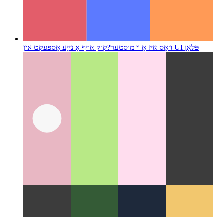
קוק אויף אַ נייַע אַספּעקט אין UI פּלאַן
וואָס איז אַ וי מוסטער?