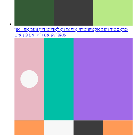
טראַסטיד וועב אַקטיוויטי
ווי אַזוי צו וואַלאַדייט דיין וועב אַפּ - און
שאַפֿן אַן אַנדרויד אַפּ פֿון אים