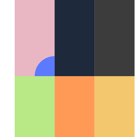
דאָס איז אַלץ ווי אַ דינסט און מער
וואָס ס XaaS?