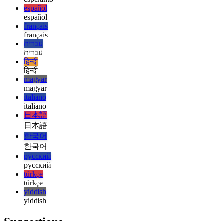
english
esperanto
esperanto
español
español
français
français
עברית
עברית
हिन्दी
हिन्दी
magyar
magyar
italiano
italiano
日本語
日本語
한국어
한국어
русский
русский
türkçe
türkçe
yiddish
yiddish