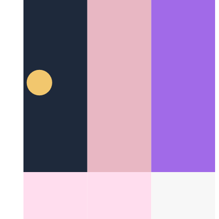
מיקראָדאַטאַ פֿאַר וועב סעמאַנטיק
ווי אַזוי צו פֿאַרבעסערן דיין
בלעטער מיט מער סעמאַנטיק אינפֿאָרמאַציע
Categories