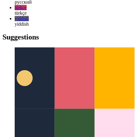
日本語
한국어
한국어
русский
русский
türkçe
türkçe
yiddish
yiddish
Suggestions