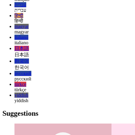
français
français
עברית
עברית
हिन्दी
हिन्दी
magyar
magyar
italiano
italiano
日本語
日本語
한국어
한국어
русский
русский
türkçe
türkçe
yiddish
yiddish
Suggestions