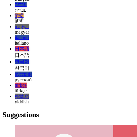
español
français
français
עברית
עברית
हिन्दी
हिन्दी
magyar
magyar
italiano
italiano
日本語
日本語
한국어
한국어
русский
русский
türkçe
türkçe
yiddish
yiddish
Suggestions