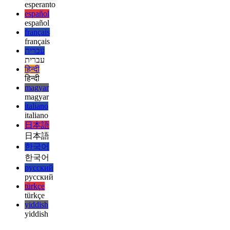
english
english
esperanto
esperanto
español
español
français
français
עברית
עברית
हिन्दी
हिन्दी
magyar
magyar
italiano
italiano
日本語
日本語
한국어
한국어
русский
русский
türkçe
türkçe