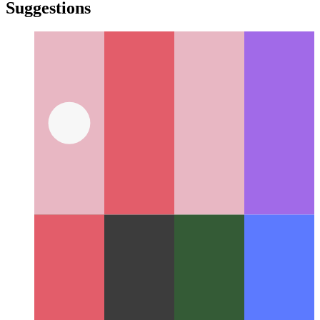
yiddish
yiddish
Suggestions