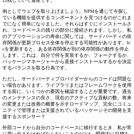
りません。アプリケーションは、実際に使用されると、日常
の作業をアプリケーションに依存する可能性のある人間によ
って使用されます。私が今日構築しているプログラムは、明
日残していく遺産です。
例としてウェブを取り上げましょう。NPMを通じて今探し
ている機能を提供するコンポーネントを見つけるのがこれま
でになく簡単になりました。それらはすぐにインストールさ
れ、コードベースの残りの部分に接続されます。しかし、私
のアプリケーションの寿命に関しては、サードパーティの依
存関係が更新プロセス全体を停止する可能性があります。b/
cを更新すると、ある依存関係が別の依存関係の動作を停止
します。これは、自分で何を実装するか、フォークするか、
パッケージマネージャーから直接インストールするかを決定
するバランスを取る行為です。
ただし、サードパーティプロバイダーからのコードは問題な
い場合があります。ライブラリまたはフレームワークを使用
する前に、いくつかの要因を確認することが重要です。過去
のメンテナンスの良さ、現在のアクティブな貢献の数、将来
の変更または改善の概要を示すロードマップ、完全にコミュ
ニティで管理または支援されているパッケージその開発を支