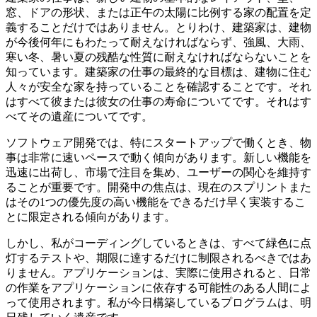
Javascriptのピラミッド
建築家の仕事は、新しい建物の基本的なレイアウト、壁、
窓、ドアの形状、または正午の太陽に比例する家の配置を定
義することだけではありません。とりわけ、建築家は、建物
が今後何年にもわたって耐えなければならず、強風、大雨、
寒い冬、暑い夏の残酷な性質に耐えなければならないことを
知っています。建築家の仕事の最終的な目標は、建物に住む
人々が安全な家を持っていることを確認することです。それ
はすべて彼または彼女の仕事の寿命についてです。それはす
べてその遺産についてです。
ソフトウェア開発では、特にスタートアップで働くとき、物
事は非常に速いペースで動く傾向があります。新しい機能を
迅速に出荷し、市場で注目を集め、ユーザーの関心を維持す
ることが重要です。開発中の焦点は、現在のスプリントまた
はその1つの優先度の高い機能をできるだけ早く実装するこ
とに限定される傾向があります。
しかし、私がコーディングしているときは、すべて緑色に点
灯するテストや、期限に達するだけに制限されるべきではあ