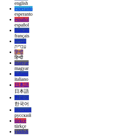
deutsch
ελληνικά
ελληνικά
english
english
esperanto
esperanto
español
español
français
français
עברית
עברית
हिन्दी
हिन्दी
magyar
magyar
italiano
italiano
日本語
日本語
한국어
한국어
русский