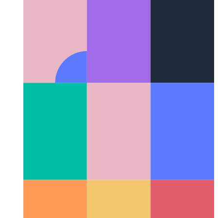
IntelliJ for Apple M1
完全なIntelliJスイートはAppleのMプ
ロセッサで利用できます