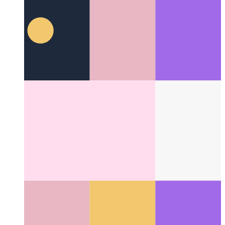
キックスケールスケジューラ
無料の会議を自動的に見
つけるためのGmail拡張機能
Categories