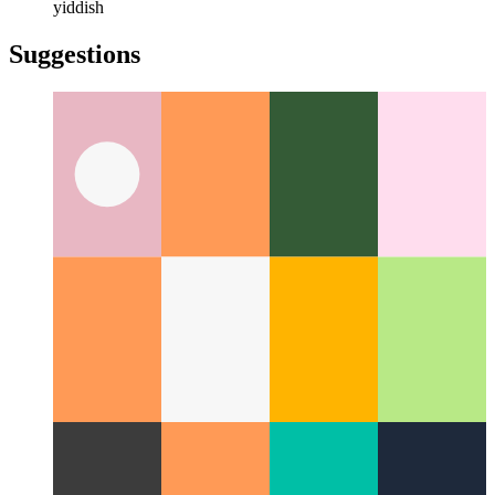
русский
türkçe
türkçe
yiddish
yiddish
Suggestions