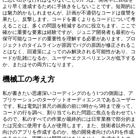
援するスポンサー？
外部コードから自分のコードベースに移行するとき、私が常
に思い出さなければならないことの1つは、開発中に目標を
より早く達成するために手抜きをしないことです。短期的に
は魅力的かもしれませんが、計画が不適切なコードは復讐を
果たし、反撃します。コードを書くよりもコードについて考
えることは、多くの問題を軽減するのに役立ちます。ここで
確かに重要な要素は経験ですが、ジュニア開発者も最初から
保守可能なコードの重要性を理解する必要があります。プロ
ジェクトのタイムラインが原因でバグの原因が修正されるこ
とはなく、回避策によってのみ解決される可能性があり、コ
ードが乱雑になるか、ユーザーエクスペリエンスが低下する
か、またはその両方になります。
機械工の考え方
私が書きたい思慮深いコーディングのもう1つの側面は、ア
プリケーションのターゲットオーディエンスであるユーザー
です。私は電気計算尺の画面の前に9時から5時まで座って、
コードの行を調べ、割り当てられた問題に焦点を合わせてい