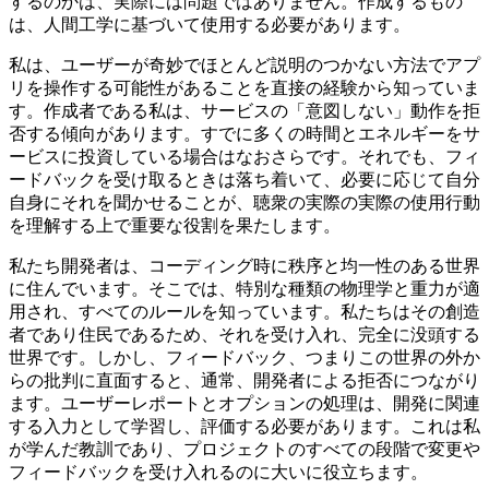
るので、私のすべての作業が最終的には日常業務で部分的ま
たは完全に使用する人が使用します。また、技術者以外の人
向けのアプリを作成するのか、他の開発者向けのAPIを作成
するのかは、実際には問題ではありません。作成するもの
は、人間工学に基づいて使用する必要があります。
私は、ユーザーが奇妙でほとんど説明のつかない方法でアプ
リを操作する可能性があることを直接の経験から知っていま
す。作成者である私は、サービスの「意図しない」動作を拒
否する傾向があります。すでに多くの時間とエネルギーをサ
ービスに投資している場合はなおさらです。それでも、フィ
ードバックを受け取るときは落ち着いて、必要に応じて自分
自身にそれを聞かせることが、聴衆の実際の実際の使用行動
を理解する上で重要な役割を果たします。
私たち開発者は、コーディング時に秩序と均一性のある世界
に住んでいます。そこでは、特別な種類の物理学と重力が適
用され、すべてのルールを知っています。私たちはその創造
者であり住民であるため、それを受け入れ、完全に没頭する
世界です。しかし、フィードバック、つまりこの世界の外か
らの批判に直面すると、通常、開発者による拒否につながり
ます。ユーザーレポートとオプションの処理は、開発に関連