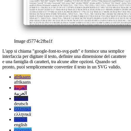
english
esperanto
esperanto
español
español
français
français
עברית
עברית
हिन्दी
हिन्दी
magyar
magyar
italiano
italiano
日本語
日本語
한국어
한국어
русский
русский
türkçe
türkçe
yiddish