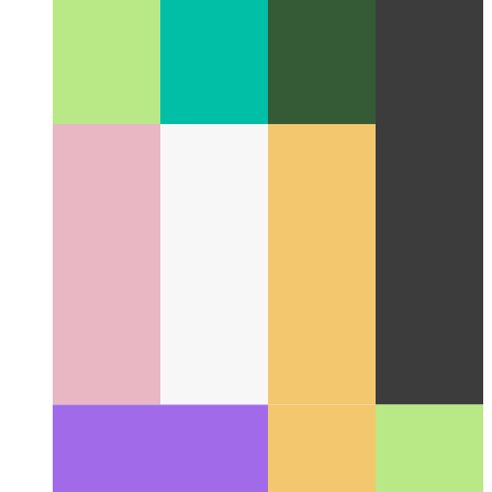
Caso di studio UX di una pagina panoramica
Come ho
progettato la pagina panoramica per tutte le post-categorie