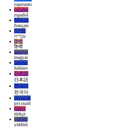
yiddish
Suggestions