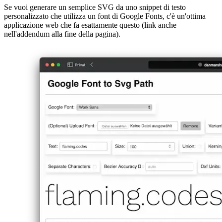
Testo in SVG
Se vuoi generare un semplice SVG da uno snippet di testo
personalizzato che utilizza un font di Google Fonts, c'è un'ottima
applicazione web che fa esattamente questo (link anche
nell'addendum alla fine della pagina).
Image d5774c2fba1f
L'app si chiama "google-font-to-svg-path" e fornisce una semplice
interfaccia per digitare il testo, definire una dimensione del carattere
e una famiglia di caratteri, tra alcune altre opzioni. Quando sei
pronto, puoi semplicemente convertire il testo in un SVG valido.
afrikaans
afrikaans
العربية
العربية
deutsch
deutsch
ελληνικά
ελληνικά
english