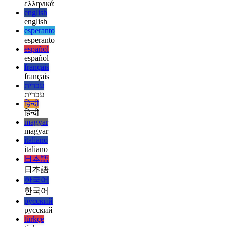
deutsch
ελληνικά
ελληνικά
english
english
esperanto
esperanto
español
español
français
français
עברית
עברית
हिन्दी
हिन्दी
magyar
magyar
italiano
italiano
日本語
日本語
한국어
한국어
русский