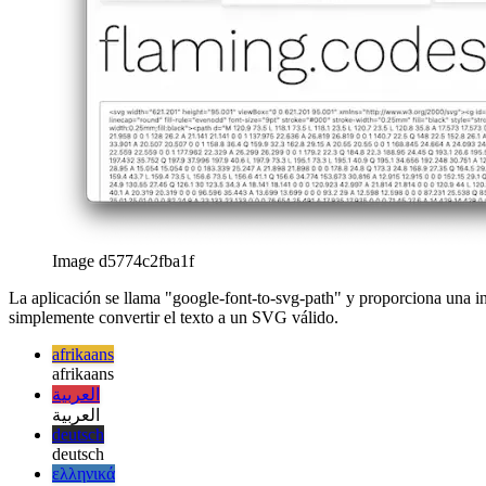
Image d5774c2fba1f
La aplicación se llama "google-font-to-svg-path" y proporciona una int
simplemente convertir el texto a un SVG válido.
afrikaans
afrikaans
العربية
العربية
deutsch