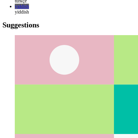
русский
türkçe
türkçe
yiddish
yiddish
Suggestions