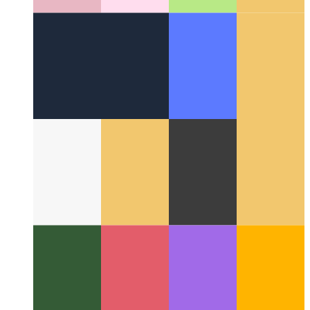
Ĉirkaŭ la Reto