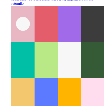
Kodspacoj de Github
IDE kiel servo, disponebla en via
retumilo