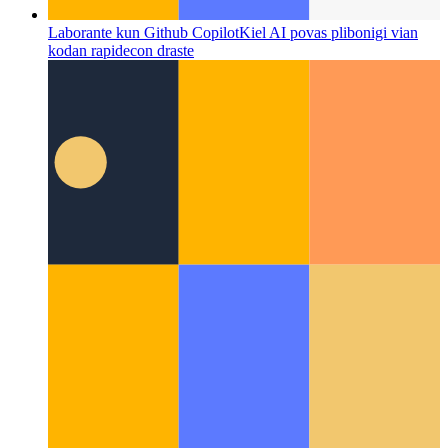
Laborante kun Github Copilot
Kiel AI povas plibonigi vian
kodan rapidecon draste