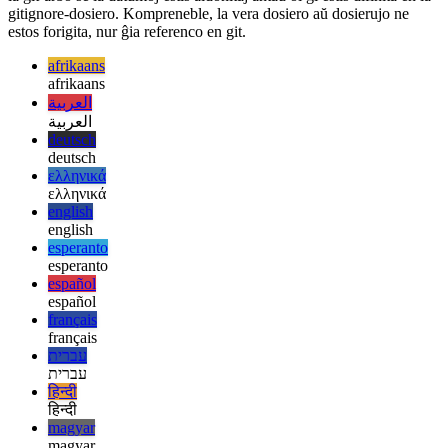
Ĉi tiu komando ankaŭ forigas la specifan dosieron aŭ dosierujon de
la git-arbo se la datumoj estis aldonitaj antaŭ ol ĝi estis difinita en la
gitignore-dosiero. Kompreneble, la vera dosiero aŭ dosierujo ne
estos forigita, nur ĝia referenco en git.
afrikaans
afrikaans
العربية
العربية
deutsch
deutsch
ελληνικά
ελληνικά
english
english
esperanto
esperanto
español
español
français
français
עברית
עברית