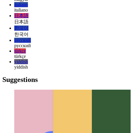
हिन्दी
हिन्दी
magyar
magyar
italiano
italiano
日本語
日本語
한국어
한국어
русский
русский
türkçe
türkçe
yiddish
yiddish
Suggestions