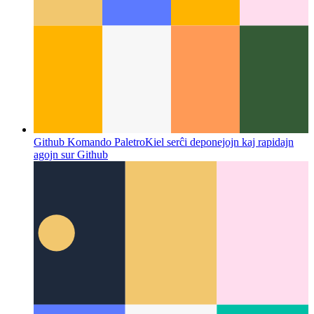
Github Komando Paletro
Kiel serĉi deponejojn kaj rapidajn
agojn sur Github