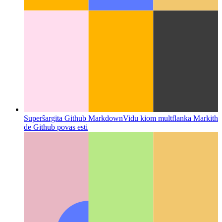
Superŝargita Github Markdown
Vidu kiom multflanka Markith
de Github povas esti