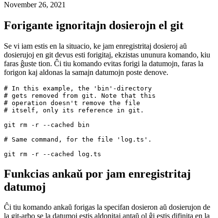
Unu komando por uzi por forigi ignoritajn dosierojn enregistritajn
November 26, 2021
Forigante ignoritajn dosierojn el git
Se vi iam estis en la situacio, ke jam enregistritaj dosieroj aŭ
dosierujoj en git devus esti forigitaj, ekzistas ununura komando, kiu
faras ĝuste tion. Ĉi tiu komando evitas forigi la datumojn, faras la
forigon kaj aldonas la samajn datumojn poste denove.
# In this example, the 'bin'-directory

# gets removed from git. Note that this

# operation doesn't remove the file 

# itself, only its reference in git.

git rm -r --cached bin

# Same command, for the file 'log.ts'.

Funkcias ankaŭ por jam enregistritaj
datumoj