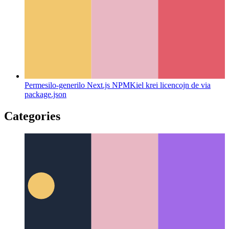
Permesilo-generilo Next.js NPM
Kiel krei licencojn de via
package.json