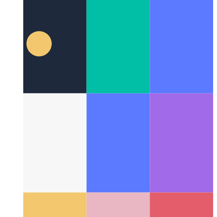
Github-uzanto laŭ projekta amplekso
Kiel uzi alian Github-
uzanton por malsamaj projektoj