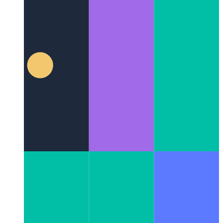
Typescript
Подробно рассмотрим реализацию блока try-
catch-finally-block.