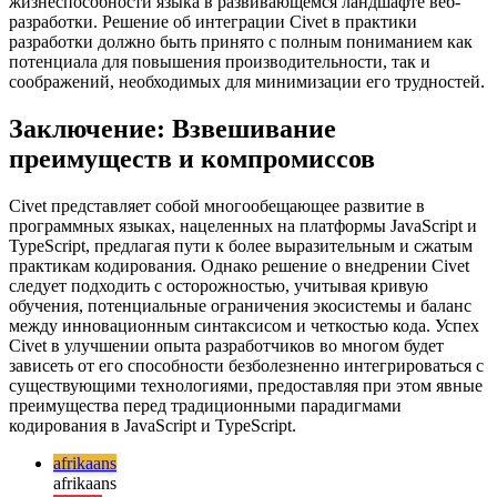
преимущества внедрения Civet должны быть взвешены в
соотношении с последствиями для поддержки проекта,
организации обучения разработчиков и долгосрочной
жизнеспособности языка в развивающемся ландшафте веб-
разработки. Решение об интеграции Civet в практики
разработки должно быть принято с полным пониманием как
потенциала для повышения производительности, так и
соображений, необходимых для минимизации его трудностей.
Заключение: Взвешивание
преимуществ и компромиссов
Civet представляет собой многообещающее развитие в
программных языках, нацеленных на платформы JavaScript и
TypeScript, предлагая пути к более выразительным и сжатым
практикам кодирования. Однако решение о внедрении Civet
следует подходить с осторожностью, учитывая кривую
обучения, потенциальные ограничения экосистемы и баланс
между инновационным синтаксисом и четкостью кода. Успех
Civet в улучшении опыта разработчиков во многом будет
зависеть от его способности безболезненно интегрироваться с
существующими технологиями, предоставляя при этом явные
преимущества перед традиционными парадигмами
кодирования в JavaScript и TypeScript.