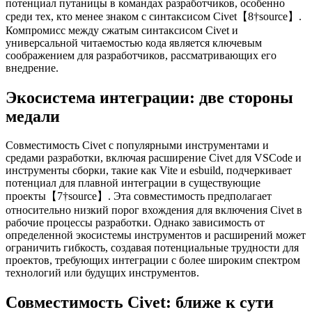
Эти улучшения предполагают переход к более сжатым и
выразительным практикам кодирования. Однако такие
изменения также влекут за собой кривую обучения и
потенциал путаницы в командах разработчиков, особенно
среди тех, кто менее знаком с синтаксисом Civet【8†source】.
Компромисс между сжатым синтаксисом Civet и
универсальной читаемостью кода является ключевым
соображением для разработчиков, рассматривающих его
внедрение.
Экосистема интеграции: две стороны
медали
Совместимость Civet с популярными инструментами и
средами разработки, включая расширение Civet для VSCode и
инструменты сборки, такие как Vite и esbuild, подчеркивает
потенциал для плавной интеграции в существующие
проекты【7†source】. Эта совместимость предполагает
относительно низкий порог вхождения для включения Civet в
рабочие процессы разработки. Однако зависимость от
определенной экосистемы инструментов и расширений может
ограничить гибкость, создавая потенциальные трудности для
проектов, требующих интеграции с более широким спектром
технологий или будущих инструментов.