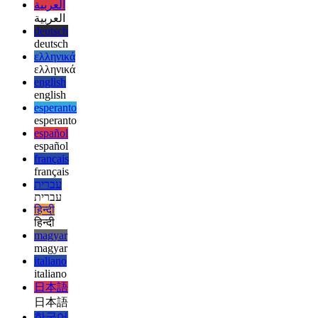
afrikaans
afrikaans
العربية
العربية
deutsch
deutsch
ελληνικά
ελληνικά
english
english
esperanto
esperanto
español
español
français
français
עברית
עברית
हिन्दी
हिन्दी
magyar
magyar
italiano
italiano