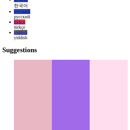
日本語
日本語
한국어
한국어
русский
русский
türkçe
türkçe
yiddish
yiddish
Suggestions