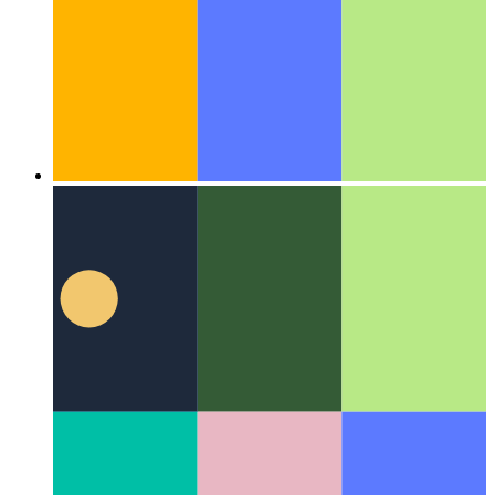
एल्गोरिदम और डेटा संरचनाएं