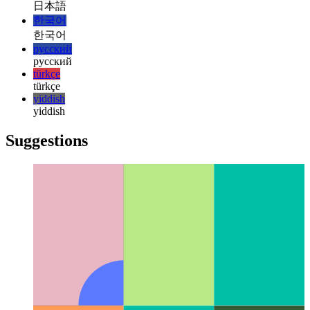
magyar
magyar
italiano
italiano
日本語
日本語
한국어
한국어
русский
русский
türkçe
türkçe
yiddish
yiddish
Suggestions