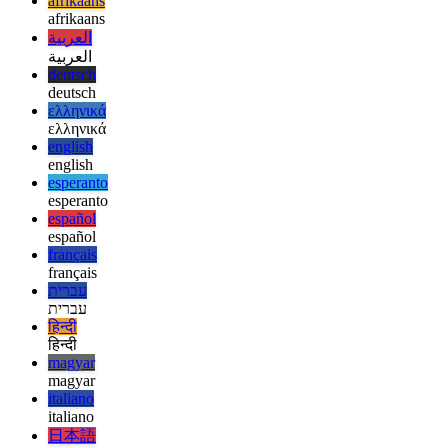
प्राथमिकताएं समायोजित करें
इन सरल चरणों के साथ, आप अपने कीबोर्ड से भी, macOS पर किसी भी बाहरी
मॉनिटर को नियंत्रित कर सकते हैं।
afrikaans
afrikaans
العربية
العربية
deutsch
deutsch
ελληνικά
ελληνικά
english
english
esperanto
esperanto
español
español
français
français
עברית
עברית
हिन्दी
हिन्दी