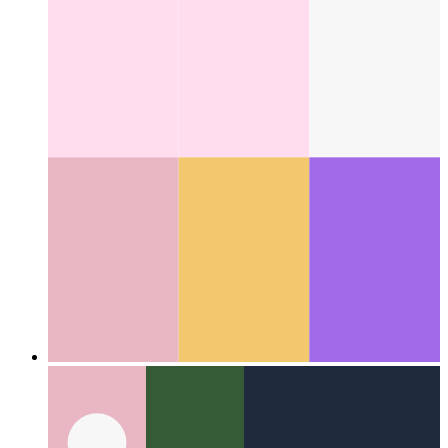
टेलविंड में वेबकिट के 100vh के लिए फिक्स
टेलविंड में 100vh व्यवहार
को कैसे ठीक करें
Categories