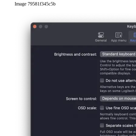
Image 79581f345c5b