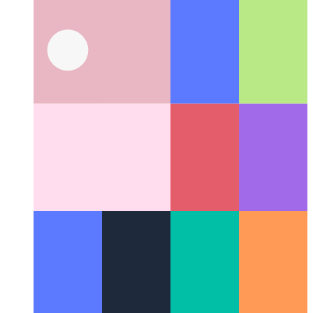
Mac पर iPhone स्क्रीन शेयरिंग
अपने मैक पर अपनी आईओएस स्क्रीन
कैसे दिखाएं