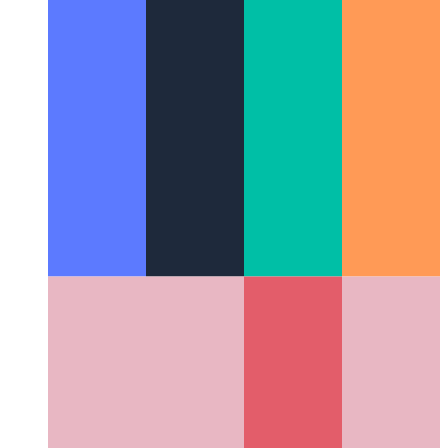
Пользователь Github в рамках проекта
Как использовать
разных пользователей Github для разных проектов