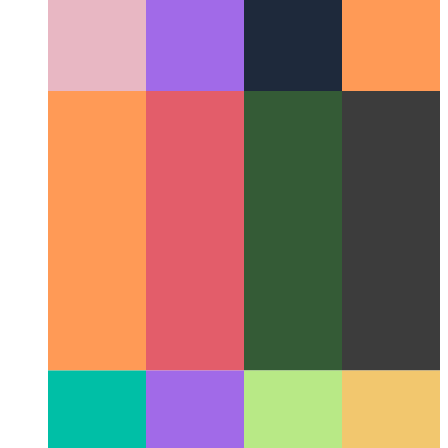
Колонны Миллера
Отличная концепция компоновки,
изменившая пользовательский интерфейс файловых
систем.