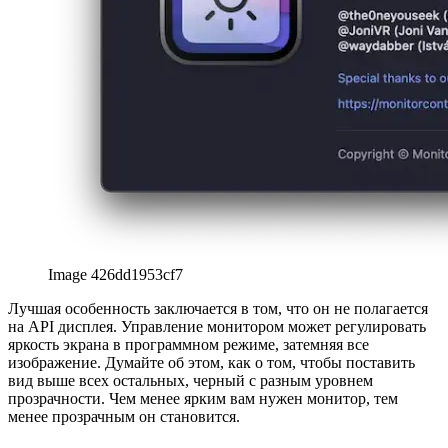
Image 79581f345c5b
Image 0cc526d78e74
Как использовать "MonitorControl"
Загрузите приложение (ссылка также в приложении)
Затем просто перетащите приложение в папку с
приложениями.
Запустите его двойным щелчком и настройте
предпочтения по своему вкусу.
С помощью этих простых шагов вы можете управлять любым
внешним монитором в macOS, даже с помощью клавиатуры.
afrikaans
afrikaans
العربية
العربية
deutsch
deutsch