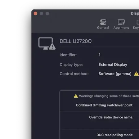
ελληνικά
ελληνικά
english
english
esperanto
esperanto
español
español
français
français
עברית
עברית
हिन्दी
हिन्दी
magyar
magyar
italiano
italiano
日本語
日本語
한국어
한국어
русский
русский