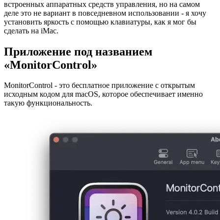
Конечно, я мог бы отрегулировать яркость экрана с помощью
встроенных аппаратных средств управления, но на самом
деле это не вариант в повседневном использовании - я хочу
установить яркость с помощью клавиатуры, как я мог бы
сделать на iMac.
Приложение под названием
«MonitorControl»
MonitorControl - это бесплатное приложение с открытым
исходным кодом для macOS, которое обеспечивает именно
такую функциональность.
Image 426dd1953cf7
Лучшая особенность заключается в том, что он не полагается
на API дисплея. Управление монитором может регулировать
яркость экрана в программном режиме, затемняя все
изображение. Думайте об этом, как о том, чтобы поставить
вид выше всех остальных, черный с разным уровнем
прозрачности. Чем менее ярким вам нужен монитор, тем
менее прозрачным он становится.