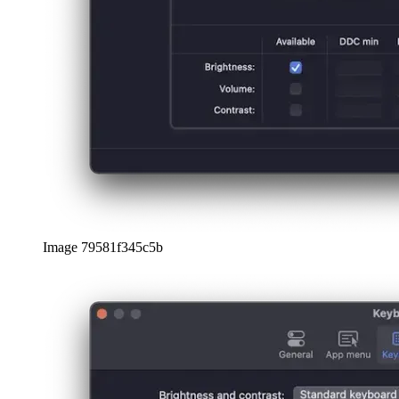
türkçe
türkçe
yiddish
yiddish
Suggestions