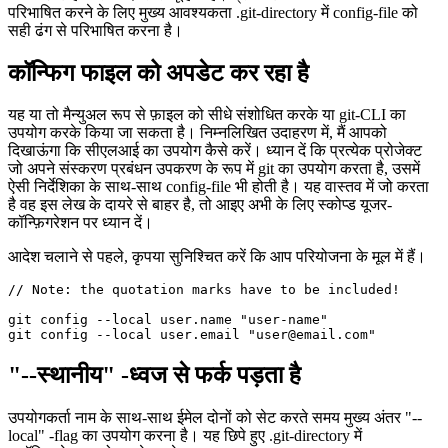
यदि आप वर्तमान में जिस परियोजना पर काम कर रहे हैं, उसके आधार पर आप
एक अलग जीथब-उपयोगकर्ता का उपयोग करना चाहते हैं, तो आवश्यक परिवर्तन
काफी छोटे हैं और जल्दी से लागू होते हैं। प्रोजेक्ट-स्कोप में Github-user को
परिभाषित करने के लिए मुख्य आवश्यकता .git-directory में config-file को
सही ढंग से परिभाषित करना है।
कॉन्फिग फाइल को अपडेट कर रहा है
यह या तो मैन्युअल रूप से फ़ाइल को सीधे संशोधित करके या git-CLI का
उपयोग करके किया जा सकता है। निम्नलिखित उदाहरण में, मैं आपको
दिखाऊंगा कि सीएलआई का उपयोग कैसे करें। ध्यान दें कि प्रत्येक प्रोजेक्ट
जो अपने संस्करण प्रबंधन उपकरण के रूप में git का उपयोग करता है, उसमें
ऐसी निर्देशिका के साथ-साथ config-file भी होती है। यह वास्तव में जो करता
है वह इस लेख के दायरे से बाहर है, तो आइए अभी के लिए स्कोप्ड यूजर-
कॉन्फ़िगरेशन पर ध्यान दें।
आदेश चलाने से पहले, कृपया सुनिश्चित करें कि आप परियोजना के मूल में हैं।
// Note: the quotation marks have to be included!

git config --local user.name "user-name"

"--स्थानीय" -ध्वज से फर्क पड़ता है