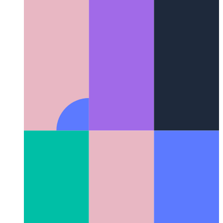
AndroidEnv
एंड्रॉइड ओएस तक पहुंचने के लिए सुदृढीकरण सीखने के
लिए एक इंटरफ़ेस