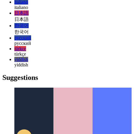
हिन्दी
magyar
magyar
italiano
italiano
日本語
日本語
한국어
한국어
русский
русский
türkçe
türkçe
yiddish
yiddish
Suggestions