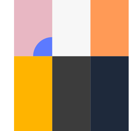
वेब शेयर एपीआई
वेब के मूल शेयर-एपीआई का उपयोग कैसे करें