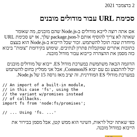
טען מודולים מובנים של Node.js
תחביר ייבוא מעט מיוחד עבור מודולים מובנים
2 בדצמבר 2021
סכימת URL עבור מודולים מובנים
אם אתה רוצה לייבא מודולים ב-Node.js שהם מובנים, מה שאומר
שאתה לא צריך להוסיף אותם ל-package.json שלך, אז יש סכימת URL
מיוחדת שבה תוכל להשתמש. זכור שכל הייבוא ב-Node.js הוא בעצם
כתובות אתרים שמקבלות פתרון לנתיבים. שימוש בקידומת "צומת" ביבוא
כזה מסמן את ההצהרה כייבוא עבור מודול מובנה.
הדוגמה הבאה משתמשת במערכת מודול ES. ייבוא של מודולים מובנים
יכול להתבצע גם עם יבוא CommonJS, אבל אני ממליץ בחום להשתמש
במערכת מודולי ES המודרנית. זה יציב מאז גרסה 15 של Node.js.
// An import of a built-in module,

// in this case 'fs', using the 

// the variant w/promises instead

// of callbacks.

import fs from 'node:fs/promises';
