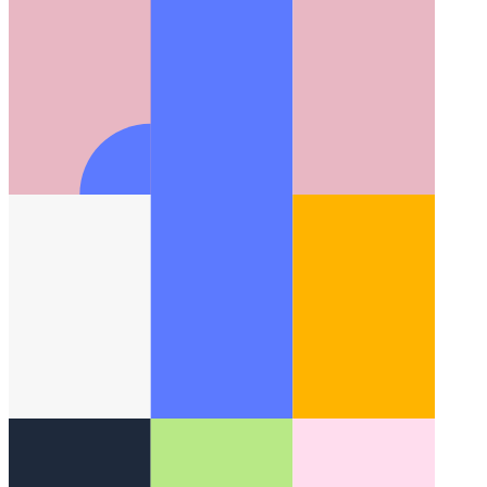
Android Studio באובונטו עם NVM
כיצד להגדיר נכון את NVM
באובונטו לעבודה עם Android Studio