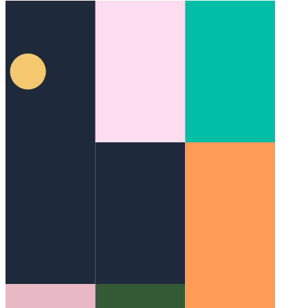
שגיאת Node.js עם הקשר
כיצד להוסיף שגיאת סיבה לזריקות ב-
V8 9.3 ואילך