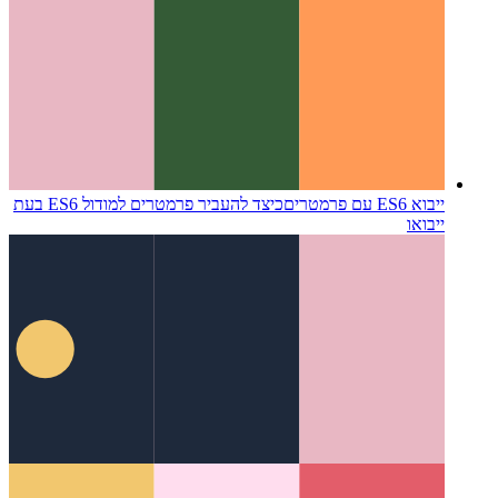
ייבוא ES6 עם פרמטרים
כיצד להעביר פרמטרים למודול ES6 בעת
ייבואו