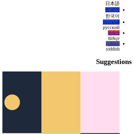
magyar
italiano
italiano
日本語
日本語
한국어
한국어
русский
русский
türkçe
türkçe
yiddish
yiddish
Suggestions