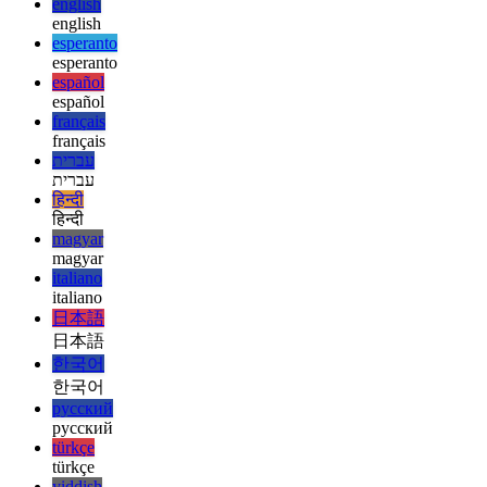
ελληνικά
ελληνικά
english
english
esperanto
esperanto
español
español
français
français
עברית
עברית
हिन्दी
हिन्दी
magyar
magyar
italiano
italiano
日本語
日本語
한국어
한국어
русский
русский