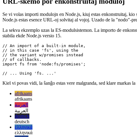
December 2, 2021
URL-skemo por enkonstruitaj moduloj
Se vi volas importi modulojn en Node.js, kiuj estas enkonstruitaj, kio
Node.js estas esence URL-oj solvitaj al vojoj. Uzado de la "nodo"-pre
La sekva ekzemplo uzas la ES-modulsistemon. La importo de enkonstr
stabila ekde Node.js versio 15.
// An import of a built-in module,

// in this case 'fs', using the 

// the variant w/promises instead

// of callbacks.

import fs from 'node:fs/promises';

Kiel vi povas vidi, la ŝanĝo estas vere malgranda, sed klare markas l
afrikaans
afrikaans
العربية
العربية
deutsch
deutsch