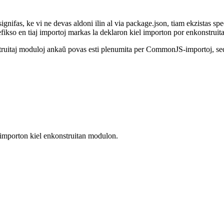
 signifas, ke vi ne devas aldoni ilin al via package.json, tiam ekzistas
fikso en tiaj importoj markas la deklaron kiel importon por enkonstruit
uitaj moduloj ankaŭ povas esti plenumita per CommonJS-importoj, sed
a importon kiel enkonstruitan modulon.