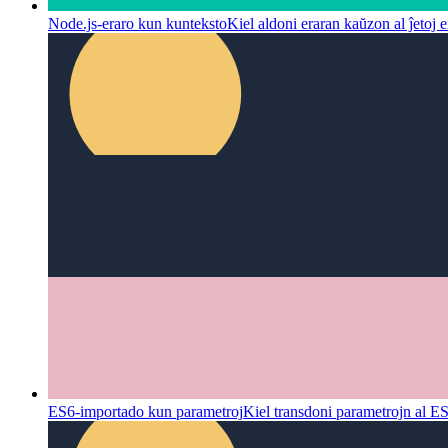
Node.js-eraro kun kunteksto
Kiel aldoni eraran kaŭzon al ĵetoj e