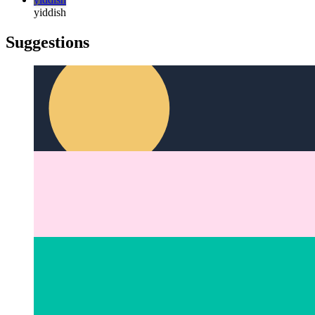
türkçe
türkçe
yiddish
yiddish
Suggestions