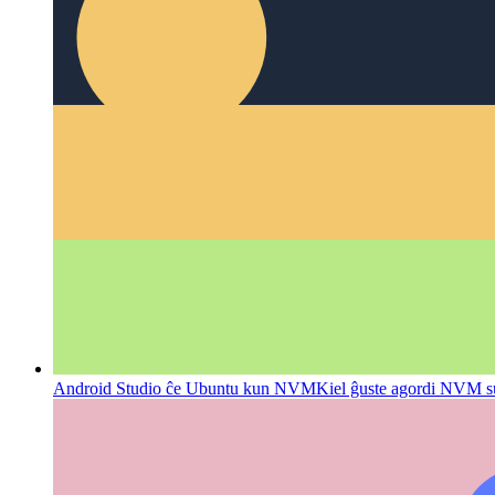
ES6-importado kun parametroj
Kiel transdoni parametrojn al E