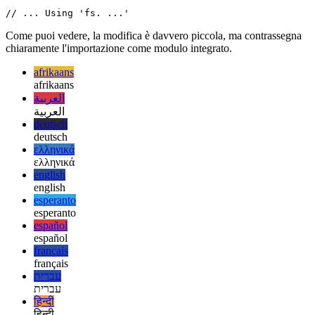
// An import of a built-in module,

// in this case 'fs', using the 

// the variant w/promises instead

// of callbacks.

import fs from 'node:fs/promises';

Come puoi vedere, la modifica è davvero piccola, ma contrassegna
chiaramente l'importazione come modulo integrato.
afrikaans
afrikaans
العربية
العربية
deutsch
deutsch
ελληνικά
ελληνικά
english
english
esperanto
esperanto
español
español
français