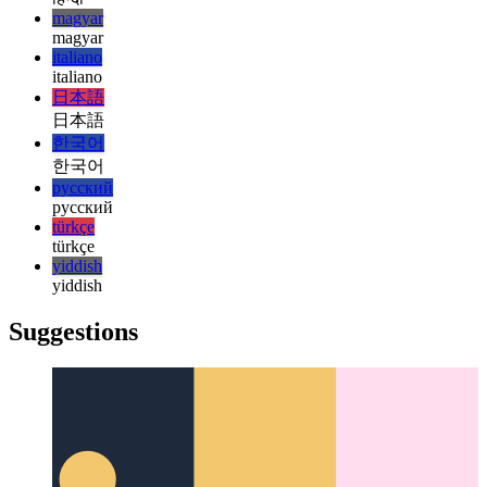
français
עברית
עברית
हिन्दी
हिन्दी
magyar
magyar
italiano
italiano
日本語
日本語
한국어
한국어
русский
русский
türkçe
türkçe
yiddish
yiddish
Suggestions