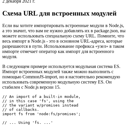
Немного особенный синтаксис импорта для встроенных
модулей
2 декабря 2021 г.
Схема URL для встроенных модулей
Если вы хотите импортировать встроенные модули в Node.js,
а это значит, что вам не нужно добавлять их в package.json, вы
можете использовать специальную схему URL. Помните, что
весь импорт в Node.js - это в основном URL-адреса, которые
разрешаются в пути. Использование префикса «узел» в таком
импорте отмечает оператор как импорт для встроенного
модуля.
В следующем примере используется модульная система ES.
Импорт встроенных модулей также можно выполнить с
помощью CommonJS-import, но я настоятельно рекомендую
использовать современную модульную систему ES. Он
стабилен с Node.js версии 15.
// An import of a built-in module,

// in this case 'fs', using the 

// the variant w/promises instead

// of callbacks.
