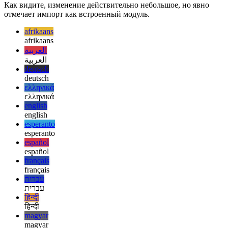
import fs from 'node:fs/promises';

Как видите, изменение действительно небольшое, но явно
отмечает импорт как встроенный модуль.
afrikaans
afrikaans
العربية
العربية
deutsch
deutsch
ελληνικά
ελληνικά
english
english
esperanto
esperanto
español
español
français
français
עברית
עברית