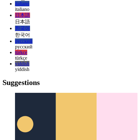
हिन्दी
हिन्दी
magyar
magyar
italiano
italiano
日本語
日本語
한국어
한국어
русский
русский
türkçe
türkçe
yiddish
yiddish
Suggestions