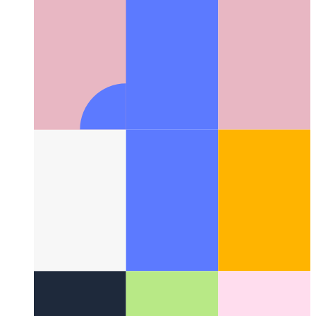
Android Studio на Ubuntu с NVM
Как правильно
настроить NVM на Ubuntu для работы с Android Studio