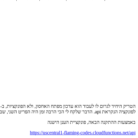
התצורה
כדי לגרום לדומיין המותאם אישית שלך לעבוד לא רק עבור אפליקציית האינטרנט המתארחת של
לפונקציה הנקראת api. הדבר שלקח לי הכי הרבה זמן היה הפריט השני, שבו אני צריך במפורש להכריז על כל מסלול אחר מלבד ה- API שישמש כמסלול ברירת מחדל לאפליקציות אינטרנט.
באמצעות ההתקנה הבאה, פונקציית הענן הישנה