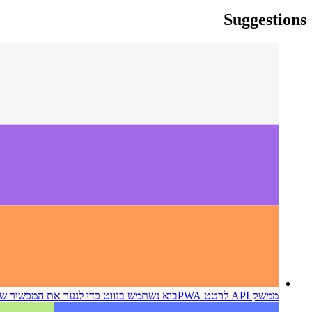
yiddish
yiddish
Suggestions