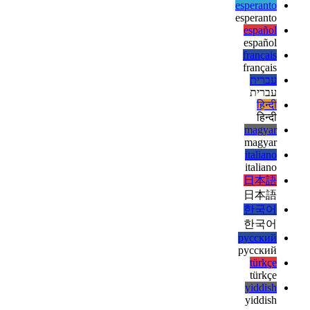
ελληνικά
english
english
esperanto
esperanto
español
español
français
français
עברית
עברית
हिन्दी
हिन्दी
magyar
magyar
italiano
italiano
日本語
日本語
한국어
한국어
русский
русский
türkçe
türkçe