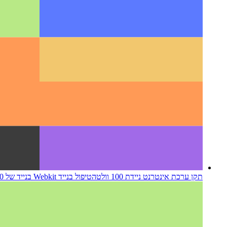
ממשק API לרטט PWA
בוא נשתמש בנווט כדי לנער את המכשיר ש
תקן ערכת אינטרנט ניידת 100 וולט
הטיפול בנייד Webkit בנייד של 100 וולט עשוי להזדקק לתשומת לב רבה יותר