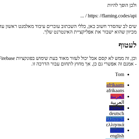
https://uscentral1-flaming-codes.cloudfunctions.net/api
ולכן הופך להיות
https: //flaming.codes/api / ...
שים לב שהסדר חשוב כאן, כללי השכתוב עוברים עיבוד מאלמנט ראשון עד 
מכיוון שהוא ישבור את אפליקציית האינטרנט שלך.
לעטוף
- אמנם זה אפשרי גם כן, אך מחוץ לתחום עבור הדרכה זו.
Tom
afrikaans
afrikaans
العربية
العربية
deutsch
deutsch
ελληνικά