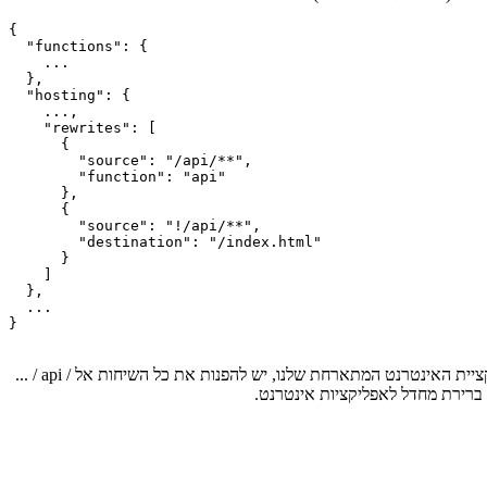
{

  "functions": {

    ...

  },

  "hosting": {

    ...,

    "rewrites": [

      {

        "source": "/api/**",

        "function": "api"

      },

      {

        "source": "!/api/**",

        "destination": "/index.html"

      }

    ]

  },

  ...

}

הטריק היחיד לגרום לו לעבוד הוא עדכון מפתח האחסון, ולא הפונקציות, ב- firebase.json שלך. מה שאנחנו בעצם עושים זה לומר ל- Firebase שמאפליקציית האינטרנט המתארחת שלנו, יש להפנות את כל השיחות אל / api / ...