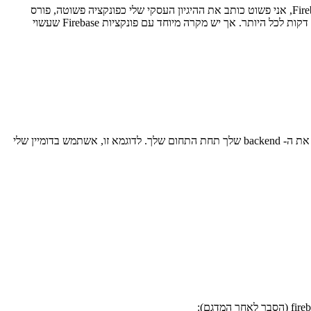
שלום לך, טום כאן כותב! אם אתה משתמש נלהב ב- Firebase, אתה יודע עד כמה פשוט יכול להיות הטיפול בתיקון האחורי שלך. הודות לפונקציות Firebase, אני פשוט כותב את ההיגיון העסקי שלי כפונקציה פשוטה, פורס
פונקציה ממש באמצעות ה- CLI ויכול להגיע אליה מהענן בכל מקום על פני כדור הארץ. ההתקנה עצמה כל כך פשוטה, שהפריסה לבדה אורכת רק כמה דקות לכל היותר. אך יש מקרה מיוחד עם פונקציות Firebase שעשוי
למקרי שימוש פשוטים, זה בעיקר מה שאתה צריך - פשוט פרוס את הדבר והפוך אותו לזמין לצריכה. אך מקרי שימוש אחרים דורשים שניתן יהיה להשיג את ה- backend שלך תחת התחום שלך. לדוגמא זו, אשתמש בדומיין שלי