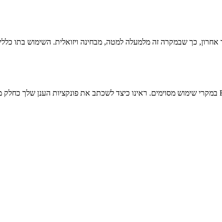
אחרון, כך שבמקרה זה מלמעלה למטה, מבחינה ויזואלית. השימוש בתו כללי
וכן, זה ממש לא קסם אבל יכול לעזור מאוד בעת שימוש בפונקציות Firebase במקרי שימוש מסוימים. ראינו כיצד 