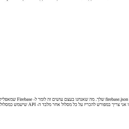
ך, אלא גם על הפונקציות שלך, יש לעדכן את firebase.json (הסבר לאחר המדגם):